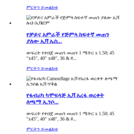
ምርትን ይመልከቱ
የቻይና አምራች የጅምላ ከፍተኛ መጠን
ያለው ኢቫ ኤስ...
ውፍረት የተበጀ መጠን መጠን 1 ሜትር x 1.50; 45
"x45", 40" x48", 36 & #...
ምርትን ይመልከቱ
የፋብሪካ ካሞፍላጅ ኢቫ አረፋ ወረቀት
ለጫማ ኢንሶ...
ውፍረት የተበጀ መጠን መጠን 1 ሜትር x 1.50; 45
"x45", 40" x48", 36 & #...
ምርትን ይመልከቱ