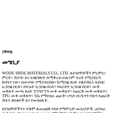
yilong
መግቢያ
WODE SHOE MATERIALS CO., LTD. ለደንበኞቻችን ምርምር፣
ምርት፣ ሽያጭ እና አገልግሎት ለማቅረብ ሁሉንም ጥረት የሚያደርግ
ኩባንያ ነው፣ በሙያው የሚያቀርበው፡ ኬሚካል ሉህ፣ ያልተሸፈነ ፋይበር
ኢንሶል ቦርድ፣ ስትሬት ኢንሶል ቦርድ፣ የወረቀት ኢንሶል ቦርድ፣ ሙቅ
መቅለጥ ሙጫ ሉህ፣ ፒንግፖንግ ሙቅ መቅለጥ፣ የጨርቅ ሙቅ መቅለጥ፣
TPU ሙቅ መቅለጥ፣ ፒኬ የማይሰራ ጨርቅ፣ ቦንድ ቦርዲንግ ኖሎን የጨርቅ
ሽፋን ቁሳቁሶች እና የመሳሰሉት.
የደንበኞቻችንን ጥቅም ለመጠበቅ የላቀ የማምረቻ መሳሪያዎች, ጠንካራ