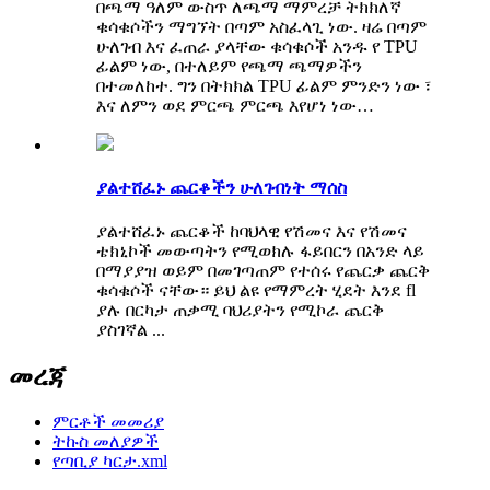
በጫማ ዓለም ውስጥ ለጫማ ማምረቻ ትክክለኛ
ቁሳቁሶችን ማግኘት በጣም አስፈላጊ ነው. ዛሬ በጣም
ሁለገብ እና ፈጠራ ያላቸው ቁሳቁሶች አንዱ የ TPU
ፊልም ነው, በተለይም የጫማ ጫማዎችን
በተመለከተ. ግን በትክክል TPU ፊልም ምንድን ነው ፣
እና ለምን ወደ ምርጫ ምርጫ እየሆነ ነው…
ያልተሸፈኑ ጨርቆችን ሁለገብነት ማሰስ
ያልተሸፈኑ ጨርቆች ከባህላዊ የሽመና እና የሽመና
ቴክኒኮች መውጣትን የሚወክሉ ፋይበርን በአንድ ላይ
በማያያዝ ወይም በመገጣጠም የተሰሩ የጨርቃ ጨርቅ
ቁሳቁሶች ናቸው። ይህ ልዩ የማምረት ሂደት እንደ fl
ያሉ በርካታ ጠቃሚ ባህሪያትን የሚኮራ ጨርቅ
ያስገኛል ...
መረጃ
ምርቶች መመሪያ
ትኩስ መለያዎች
የጣቢያ ካርታ.xml