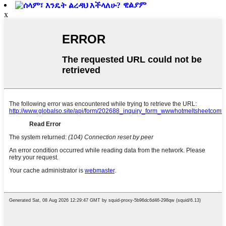
ዊልያም
x