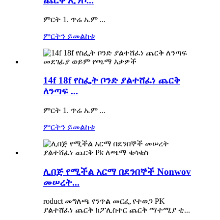
ጨርቅ ኢንሶ...
ምርት 1. ጥሬ ኤም ...
ምርትን ይመልከቱ
14f 18f የስፌት ቦንድ ያልተሸፈነ ጨርቅ
ለንጣፍ ...
ምርት 1. ጥሬ ኤም ...
ምርትን ይመልከቱ
ሊበጅ የሚችል አርማ በደንበኞች Nonwov
መሠረት...
roduct መግለጫ የንጥል መርፌ የተወጋ PK
ያልተሸፈነ ጨርቅ ከፖሊስተር ጨርቅ ማተሚያ ቲ...