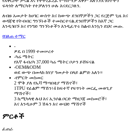
የአቅርቦት ቻናል እና የተትረፈረፈ የማከማቻ አቅም አለን.የደንበኞችን
ፍላጎት ለማርካት የተቻለንን ሁሉ እናደርጋለን.
ለብዙ አመታት ከሀገር ውስጥ እና ከውጭ ደንበኞቻችን ጋር የረጅም ጊዜ እና
ወዳጃዊ የትብብር ግንኙነቶች ተመስርተናል.ደንበኞቻችን ከእኛ ጋር
እንዲጎበኙ እና የንግድ ግንኙነቶችን እንዲፈጥሩ ከልብ እንኳን ደህና መጡ.
የበለጠ ተማር
-
ዎዴ በ 1999 ተመሠረተ
-
ካሬ ሜትር
የእኛ ፋብሪካ 37,000 ካሬ ሜትር ቦታን ይሸፍናል
-
OEM&ODM
ወደ ውጭ በመላክ ከሃያ ዓመታት በላይ ልምድ አለን።
-
የምርት መስመር
2 ሞቅ ያለ የኤቫ ማጣበቂያ ማሽኖች፣
1TPU የፊልም ማሽን፣4 ከፍተኛ የፍጥነት መርፌ መወጊያ
ማሽኖች፣
3 ኬሚካላዊ ሉህ እና ኢንሶል ቦርድ ማዘጋጃ መስመሮች፣
እና እንዲሁም 3 ሽፋን እና ውህድ ማሽኖች
ምርቶች
ፈጠራ