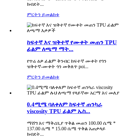
ክብደት...
ምርትን ይመልከቱ
ከፍተኛ እና ዝቅተኛ የሙቀት መጠን TPU
ፊልም ለጫማ ማት...
የጥሬ ዕቃ ፊልም ቅንብር ከፍተኛ ሙቀት የጎን
ዝቅተኛ-ሙቀት ጎን መቅለጥ poi...
ምርትን ይመልከቱ
0.4ሚሜ ባለቀለም ከፍተኛ ጠንካራ
viscosity TPU ፊልም ኤስ...
ማሸግ እና ማቅረቢያ ጥቅል መጠን 100.00 ሴሜ *
137.00 ሴሜ * 15.00 ሴሜ ጥቅል አጠቃላይ
ክብደት...