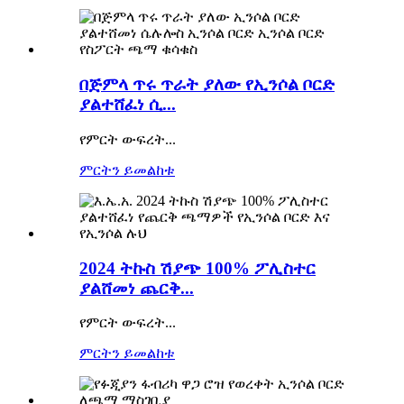
በጅምላ ጥሩ ጥራት ያለው የኢንሶል ቦርድ
ያልተሸፈነ ሲ...
የምርት ውፍረት...
ምርትን ይመልከቱ
2024 ትኩስ ሽያጭ 100% ፖሊስተር
ያልሸመነ ጨርቅ...
የምርት ውፍረት...
ምርትን ይመልከቱ