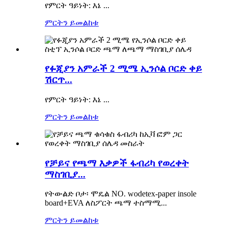
የምርት ዓይነት: እኔ ...
ምርትን ይመልከቱ
የፉጂያን አምራች 2 ሚሜ ኢንሶል ቦርድ ቀይ
ሽርጥ...
የምርት ዓይነት: እኔ ...
ምርትን ይመልከቱ
የቻይና የጫማ እቃዎች ፋብሪካ የወረቀት
ማስገቢያ...
የትውልድ ቦታ፡ ሞዴል NO. wodetex-paper insole
board+EVA ለስፖርት ጫማ ተስማሚ...
ምርትን ይመልከቱ