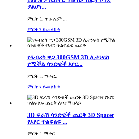
ያልሆነ...
ምርት 1. ጥሬ ኤም ...
ምርትን ይመልከቱ
የፋብሪካ ዋጋ 300GSM 3D ሊተነፍስ
የሚችል ሳንድዊች አየር...
ምርት 1.ማተር...
ምርትን ይመልከቱ
3D ፍራሽ ሳንድዊች ጨርቅ 3D Spacer
የአየር ጥልፍልፍ ...
ምርት 1.ማተር...