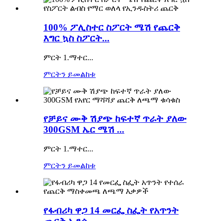
100% ፖሊስተር ስፖርት ሜሽ የጨርቅ
እግር ኳስ ስፖርት...
ምርት 1.ማተር...
ምርትን ይመልከቱ
የቻይና ሙቅ ሽያጭ ከፍተኛ ጥራት ያለው
300GSM ኤር ሜሽ ...
ምርት 1.ማተር...
ምርትን ይመልከቱ
የፋብሪካ ዋጋ 14 መርፌ ስፌት የአጥንት