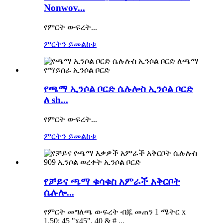
Nonwov...
የምርት ውፍረት...
ምርትን ይመልከቱ
የጫማ ኢንሶል ቦርድ ሴሉሎስ ኢንሶል ቦርድ
ለ sh...
የምርት ውፍረት...
ምርትን ይመልከቱ
የቻይና ጫማ ቁሳቁስ አምራች አቅርቦት
ሴሉሎ...
የምርት መግለጫ ውፍረት ብጁ መጠን 1 ሜትር x
1.50; 45 "x45", 40 & # ...