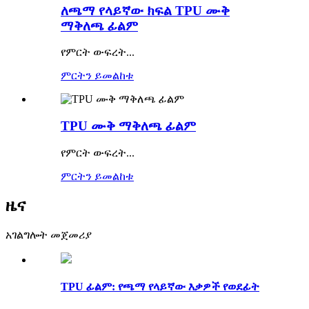
ለጫማ የላይኛው ክፍል TPU ሙቅ
ማቅለጫ ፊልም
የምርት ውፍረት...
ምርትን ይመልከቱ
TPU ሙቅ ማቅለጫ ፊልም
የምርት ውፍረት...
ምርትን ይመልከቱ
ዜና
አገልግሎት መጀመሪያ
TPU ፊልም: የጫማ የላይኛው እቃዎች የወደፊት