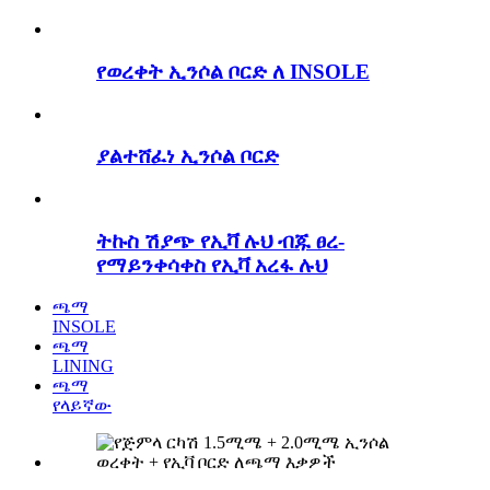
የወረቀት ኢንሶል ቦርድ ለ INSOLE
ያልተሸፈነ ኢንሶል ቦርድ
ትኩስ ሽያጭ የኢቫ ሉህ ብጁ ፀረ-
የማይንቀሳቀስ የኢቫ አረፋ ሉህ
ጫማ
INSOLE
ጫማ
LINING
ጫማ
የላይኛው