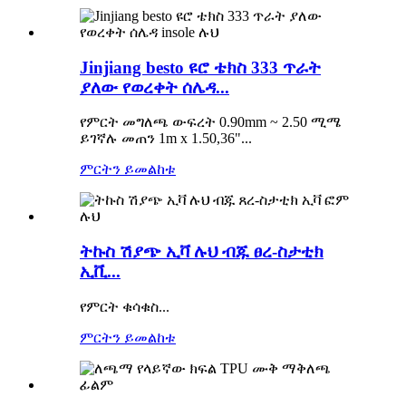
Jinjiang besto ዩሮ ቴክስ 333 ጥራት
ያለው የወረቀት ሰሌዳ...
የምርት መግለጫ ውፍረት 0.90mm ~ 2.50 ሚሜ
ይገኛሉ መጠን 1m x 1.50,36"...
ምርትን ይመልከቱ
ትኩስ ሽያጭ ኢቫ ሉህ ብጁ ፀረ-ስታቲክ
ኢቪ...
የምርት ቁሳቁስ...
ምርትን ይመልከቱ