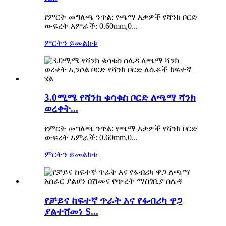
የምርት መግለጫ ንጥል: የጫማ እቃዎች የሻንክ ቦርድ
ውፍረት አምራች: 0.60mm,0...
ምርትን ይመልከቱ
3.0ሚሜ የሻንክ ቁሳቁስ ቦርድ ለጫማ ሻንክ
ወረቀት...
የምርት መግለጫ ንጥል: የጫማ እቃዎች የሻንክ ቦርድ
ውፍረት አምራች: 0.60mm,0...
ምርትን ይመልከቱ
የቻይና ከፍተኛ ጥራት እና የፋብሪካ ዋጋ
ያልተሸመነ S...