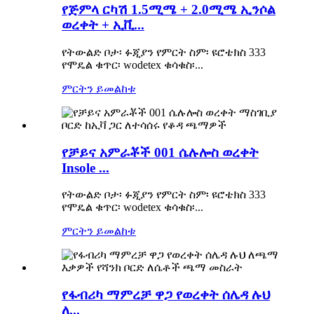
የጅምላ ርካሽ 1.5ሚሜ + 2.0ሚሜ ኢንሶል
ወረቀት + ኢቪ...
የትውልድ ቦታ፡ ፉጂያን የምርት ስም፡ ዩሮቴክስ 333
የሞዴል ቁጥር፡ wodetex ቁሳቁስ፡...
ምርትን ይመልከቱ
የቻይና አምራቾች 001 ሴሉሎስ ወረቀት
Insole ...
የትውልድ ቦታ፡ ፉጂያን የምርት ስም፡ ዩሮቴክስ 333
የሞዴል ቁጥር፡ wodetex ቁሳቁስ፡...
ምርትን ይመልከቱ
የፋብሪካ ማምረቻ ዋጋ የወረቀት ሰሌዳ ሉህ
ለ...