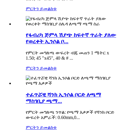
ምርትን ይመልከቱ
የፋብሪካ ጅምላ ሽያጭ ከፍተኛ ጥራት ያለው
የወረቀት ኢንሶል ቦ...
የምርት መግለጫ ውፍረት ብጁ መጠን 1 ሜትር x
1.50; 45 "x45", 40 & # ...
ምርትን ይመልከቱ
ተፈጥሯዊ ሻንክ ኢንሶል ቦርድ ለጫማ
ማስገቢያ ጫማ...
የምርት መግለጫ ንጥል: የጫማ እቃዎች የሻንክ ቦርድ
ውፍረት አምራች: 0.60mm,0...
ምርትን ይመልከቱ