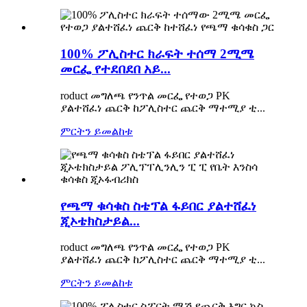
100% ፖሊስተር ክራፍት ተሰማ 2ሚሜ
መርፌ የተደበደበ አይ...
roduct መግለጫ የንጥል መርፌ የተወጋ PK
ያልተሸፈነ ጨርቅ ከፖሊስተር ጨርቅ ማተሚያ ቲ...
ምርትን ይመልከቱ
የጫማ ቁሳቁስ ስቴፕል ፋይበር ያልተሸፈነ
ጂኦቴክስታይል...
roduct መግለጫ የንጥል መርፌ የተወጋ PK
ያልተሸፈነ ጨርቅ ከፖሊስተር ጨርቅ ማተሚያ ቲ...
ምርትን ይመልከቱ