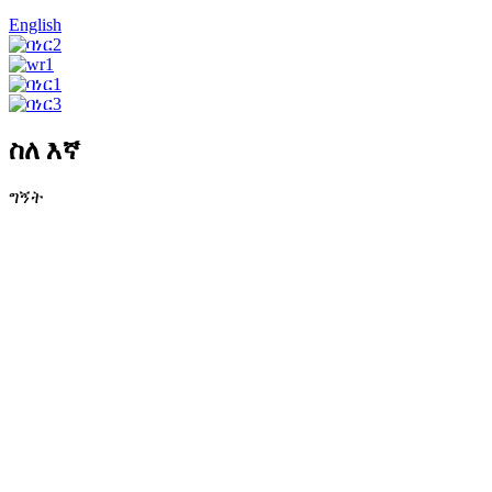
English
ስለ እኛ
ግኝት