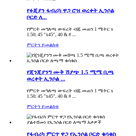
የፉጂያን ፋብሪካ ዋጋ ሮዝ ወረቀት ኢንሶል
ቦርድ ለ...
የምርት መግለጫ ውፍረት ብጁ መጠን 1 ሜትር x
1.50; 45 "x45", 40 & # ...
ምርትን ይመልከቱ
የጂንጂያንግ ሙቅ ሽያጭ 1.5 ሚሜ ቢጫ
ወረቀት ኢንሶል ...
የምርት መግለጫ ውፍረት ብጁ መጠን 1 ሜትር x
1.50; 45 "x45", 40 & # ...
ምርትን ይመልከቱ
የፋብሪካ ምርጥ ዋጋ የኢንሶል ቦርድ ቁሳቁስ