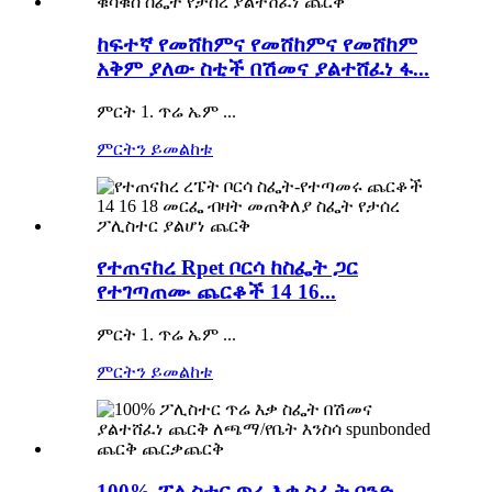
ከፍተኛ የመሸከምና የመሸከምና የመሸከም
አቅም ያለው ስቲች በሽመና ያልተሸፈነ ፋ...
ምርት 1. ጥሬ ኤም ...
ምርትን ይመልከቱ
የተጠናከረ Rpet ቦርሳ ከስፌት ጋር
የተገጣጠሙ ጨርቆች 14 16...
ምርት 1. ጥሬ ኤም ...
ምርትን ይመልከቱ
100% ፖሊስተር ጥሬ እቃ ስፌት ቦንድ