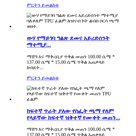
ምርትን ይመልከቱ
ውሃ የማይገባ ግልጽ ደመና አይሪድሰንት
ማተሚያ...
ማሸግ እና ማቅረቢያ ጥቅል መጠን 100.00 ሴሜ *
137.00 ሴሜ * 15.00 ሴሜ ጥቅል አጠቃላይ
ክብደት...
ምርትን ይመልከቱ
ከፍተኛ ጥራት ያለው የስፌት ጫማ የለም
የላይኛው ከፍተኛ ዝቅተኛ የሙቀት መጠን...
ማሸግ እና ማቅረቢያ ጥቅል መጠን 100.00 ሴሜ *
137.00 ሴሜ * 15.00 ሴሜ ጥቅል አጠቃላይ