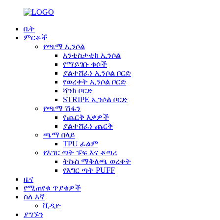
ቤት
ምርቶች
የጫማ ኢንሶል
አንቲስታቲክ ኢንሶል
የማይገቡ ቁሶች
ያልተሸፈነ ኢንሶል ቦርድ
የወረቀት ኢንሶል ቦርድ
ሻንክ ቦርድ
STRIPE ኢንሶል ቦርድ
የጫማ ሽፋን
የጨርቅ እቃዎች
ያልተሸፈነ ጨርቅ
ጫማ በላይ
TPU ፊልም
የእግር ጣት ፑፍ እና ቆጣሪ
ትኩስ ማቅለጫ ወረቀት
የእግር ጣት PUFF
ዜና
የሚጠየቁ ጥያቄዎች
ስለ እኛ
ቪዲዮ
ያግኙን