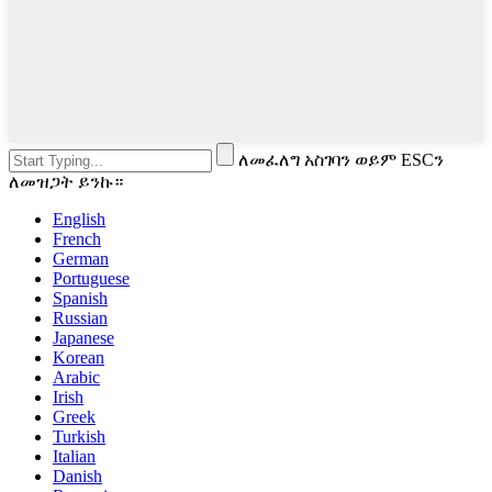
ለመፈለግ አስገባን ወይም ESCን
ለመዝጋት ይንኩ።
English
French
German
Portuguese
Spanish
Russian
Japanese
Korean
Arabic
Irish
Greek
Turkish
Italian
Danish