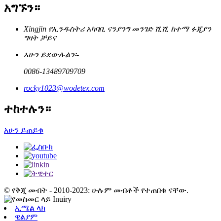
አግኙን።
Xingjin የኢንዱስትሪ አካባቢ ናንያንግ መንገድ ሺሺ ከተማ ፉጂያን
ግዛት ቻይና
አሁን ይደውሉልን፡-
0086-13489709709
rocky1023@wodetex.com
ተከተሉን።
አሁን ይጠይቁ
© የቅጂ መብት - 2010-2023: ሁሉም መብቶች የተጠበቁ ናቸው.
ኢሜል ላክ
ዊልያም