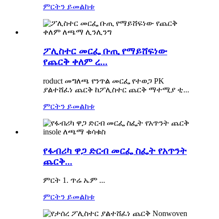
ምርትን ይመልከቱ
ፖሊስተር መርፌ ቡጢ የማይሸፍነው
የጨርቅ ቀለም ረ...
roduct መግለጫ የንጥል መርፌ የተወጋ PK
ያልተሸፈነ ጨርቅ ከፖሊስተር ጨርቅ ማተሚያ ቲ...
ምርትን ይመልከቱ
የፋብሪካ ዋጋ ድርብ መርፌ ስፌት የአጥንት
ጨርቅ...
ምርት 1. ጥሬ ኤም ...
ምርትን ይመልከቱ