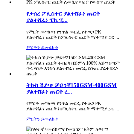
የታሰረ ፖሊስተር ያልተሸፈነ ጨርቅ
ያልተሸፈነ ፒኬ ፒ...
የምርት መግለጫ የንጥል መርፌ የተወጋ PK
ያልተሸፈነ ጨርቅ ከፖሊስተር ጨርቅ ማተሚያ ጋር ...
ምርትን ይመልከቱ
ትኩስ ሽያጭ ቻይንኛ150GSM-400GSM
ያልተሸፈነ ጨርቅ ረ...
የምርት መግለጫ የንጥል መርፌ የተወጋ PK
ያልተሸፈነ ጨርቅ ከፖሊስተር ጨርቅ ማተሚያ ጋር ...
ምርትን ይመልከቱ