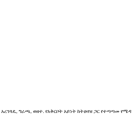
ረንጓዴ, ግራጫ, ወዘተ. የአቅርቦት አይነት ከትዕዛዝ ጋር የተጣጣመ የሜዳ