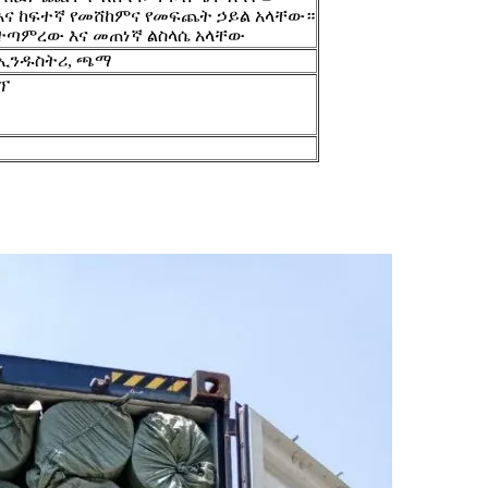
 እና ከፍተኛ የመሸከምና የመፍጨት ኃይል አላቸው።
ይ ተጣምረው እና መጠነኛ ልስላሴ አላቸው
, ኢንዱስትሪ, ጫማ
ፕ