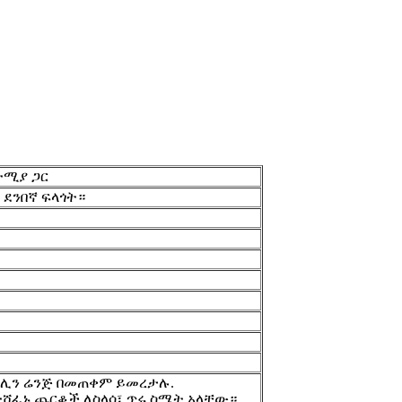
ተሚያ ጋር
ደ ደንበኛ ፍላጎት።
ፒሊን ሬንጅ በመጠቀም ይመረታሉ.
 ያልተሸፈኑ ጨርቆች ለስላሳ፣ ጥሩ ስሜት አላቸው።