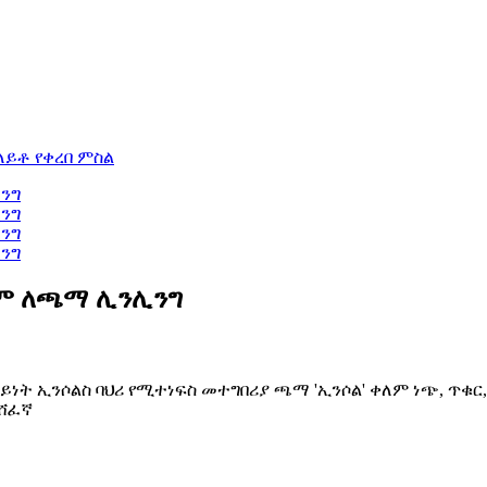
ም ለጫማ ሊንሊንግ
 ኢንሶልስ ባህሪ የሚተነፍስ መተግበሪያ ጫማ 'ኢንሶል' ቀለም ነጭ, ጥቁር, አ
መሸፈኛ