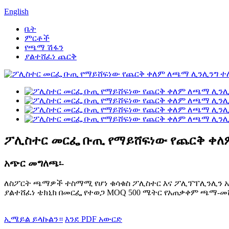
English
ቤት
ምርቶች
የጫማ ሽፋን
ያልተሸፈነ ጨርቅ
ፖሊስተር መርፌ ቡጢ የማይሸፍነው የጨርቅ ቀለ
አጭር መግለጫ፡-
ለስፖርት ጫማዎች ተስማሚ የሆነ ቁሳቁስ ፖሊስተር እና ፖሊፕፐሊንሊን አይነት
ያልተሸፈነ ቴክኒክ በመርፌ የተወጋ MOQ 500 ሜትር የአጠቃቀም ጫማ-
ኢሜይል ይላኩልን።
እንደ PDF አውርድ