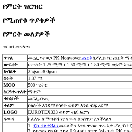
የምርት ዝርዝር
የሚጠየቁ ጥያቄዎች
የምርት መለያዎች
roduct መግለጫ
ንጥል
መርፌ የተወጋ PK Nonwoven
ጨርቅ
ከፖሊስተር ጨርቅ ማ
ውፍረት
በዋናነት 1.25 ሚሜ ፣ 1.50 ሚሜ ፣ 1.80 ሚሜ ወይም እን
ክብደት
25gsm-300gsm
ስፋት
1.37 ሚ
MOQ
500 ሜትር
ስርዓተ-ጥለት
ማተም
ቴክኒኮች
መርፌ-ቡጢ
ቀለም
ስዕሎች እንደሚያሳዩት ወይም እንደ ብጁ አርማ
LOGO
EUROTEX333 ወይም ብጁ አርማ
ናሙና
ከፈለጉ ለማጣቀሻ ነፃ ናሙና ልንሰጥዎ እንችላለን
1.
ፒኬ ያልተሸፈነ
ጨርቆችን እንደ ዋናው ጥሬ እቃ ፖሊፕሮ
2. የተወሰነ የስበት ኃይል 0.9 ብቻ፣ ከጥጥ 3/4 ብቻ፣ PK