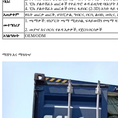
ባህሪ
3. ፒኬ ያልተሸፈኑ ጨርቆች የተፈጥሮ ቆዳ ፊዚካዊ ባህሪያት
4. ፒኬ ያልተሸፈኑ ጨርቆች በጥሩ ፋይበር (2-3D) አንድ ላ
አጠቃቀም
የቤት ጨርቃ ጨርቅ, ሆስፒታል, ግብርና, ቦርሳ, ልብስ, መኪና
1. ጫማዎች: የስፖርት ጫማ ሚድሶል, ፍላይውቨን የጫማ ላ
መተግበሪያ
2. መያዣ እና ቦርሳ: የቆዳ እቃዎች, የጀርባ ቦርሳዎች
አገልግሎት
OEM/ODM
ማሸግ እና ማጓጓዣ