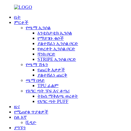
ቤት
ምርቶች
የጫማ ኢንሶል
አንቲስታቲክ ኢንሶል
የማይገቡ ቁሶች
ያልተሸፈነ ኢንሶል ቦርድ
የወረቀት ኢንሶል ቦርድ
ሻንክ ቦርድ
STRIPE ኢንሶል ቦርድ
የጫማ ሽፋን
የጨርቅ እቃዎች
ያልተሸፈነ ጨርቅ
ጫማ በላይ
TPU ፊልም
የእግር ጣት ፑፍ እና ቆጣሪ
ትኩስ ማቅለጫ ወረቀት
የእግር ጣት PUFF
ዜና
የሚጠየቁ ጥያቄዎች
ስለ እኛ
ቪዲዮ
ያግኙን