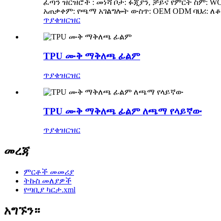
ፈጣን ዝርዝሮች : መነሻ ቦታ: ፉጂያን, ቻይና የምርት ስም: W
አጠቃቀም: የጫማ አገልግሎት ውስጥ: OEM ODM ባህሪ: ለ
ጥያቄ
ዝርዝር
TPU ሙቅ ማቅለጫ ፊልም
ጥያቄ
ዝርዝር
TPU ሙቅ ማቅለጫ ፊልም ለጫማ የላይኛው
ጥያቄ
ዝርዝር
መረጃ
ምርቶች መመሪያ
ትኩስ መለያዎች
የጣቢያ ካርታ.xml
አግኙን።