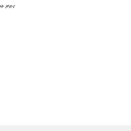
ዛት ቻይና