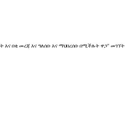
ት እና በቂ መረጃ እና ግለሰቡ እና ማህበረሰቡ በሚችሉት ዋጋ" መገኘት