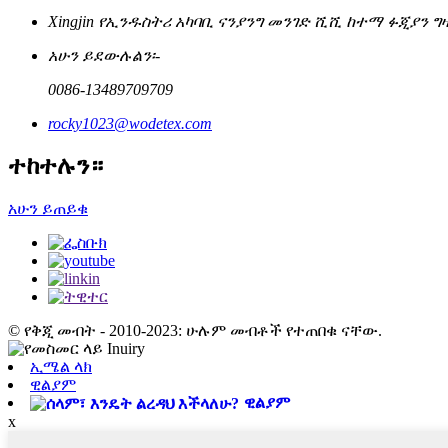
Xingjin የኢንዱስትሪ አካባቢ ናንያንግ መንገድ ሺሺ ከተማ ፉጂያን ግ
አሁን ይደውሉልን፡-
0086-13489709709
rocky1023@wodetex.com
ተከተሉን።
አሁን ይጠይቁ
© የቅጂ መብት - 2010-2023: ሁሉም መብቶች የተጠበቁ ናቸው.
ኢሜል ላክ
ዊልያም
ዊልያም
x