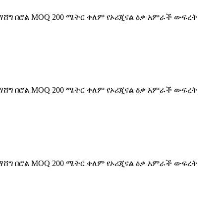
 ማሸግ በሮል MOQ 200 ሜትር ቀለም የኦሪጂናል ዕቃ አምራች ውፍረት
 ማሸግ በሮል MOQ 200 ሜትር ቀለም የኦሪጂናል ዕቃ አምራች ውፍረት
 ማሸግ በሮል MOQ 200 ሜትር ቀለም የኦሪጂናል ዕቃ አምራች ውፍረት