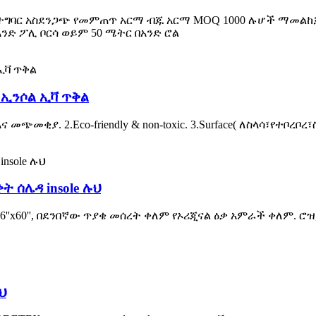
ተግባር አስደንጋጭ የመምጠጥ አርማ ብጁ አርማ MOQ 1000 ሉሆች ማመልከቻ 
አንድ ፖሊ ቦርሳ ወይም 50 ሜትር በአንድ ሮል
 ኢንሶል ኢቫ ጥቅል
መቂያ. 2.Eco-friendly & non-toxic. 3.Surface( ለስላሳ፣የተቦረቦረ፣
ቀት ሰሌዳ insole ሉህ
6''x60'', በደንበኛው ጥያቄ መሰረት ቀለም የኦሪጂናል ዕቃ አምራች ቀለም. ሮ
ህ