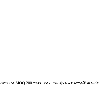
 ማሸግ በሮል MOQ 200 ሜትር ቀለም የኦሪጂናል ዕቃ አምራች ውፍረት