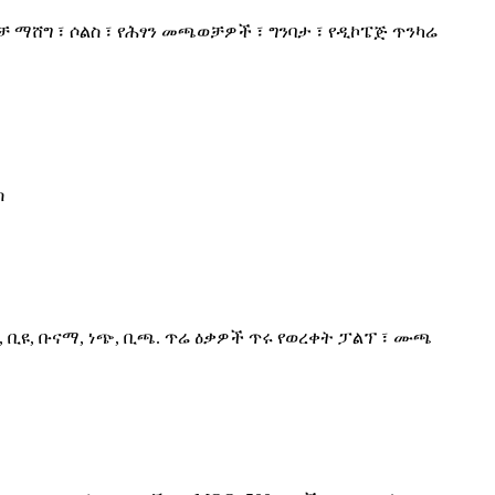
ማሸግ ፣ ሶልስ ፣ የሕፃን መጫወቻዎች ፣ ግንባታ ፣ የዲኮፔጅ ጥንካሬ
ስ
ዝ, ቢዩ, ቡናማ, ነጭ, ቢጫ. ጥሬ ዕቃዎች ጥሩ የወረቀት ፓልፕ ፣ ሙጫ