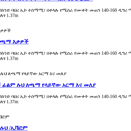
ሰከንድ ባህሪ ኢኮ ተስማሚ፣ በቀላሉ የሚሰራ የሙቀት መጠን 140-160 ዲግሪ
ፃ 1.37m
 ለጫማ እቃዎች
ሰከንድ ባህሪ ኢኮ ተስማሚ፣ በቀላሉ የሚሰራ የሙቀት መጠን 140-160 ዲግሪ
ፃ 1.37m
PU ፊልም ሉህ ለጫማ የላይኛው አርማ እና መለያ
ሰከንድ ባህሪ ኢኮ ተስማሚ፣ በቀላሉ የሚሰራ የሙቀት መጠን 140-160 ዲግሪ
ፃ 1.37m
 ሉህ /ኢቫፎም