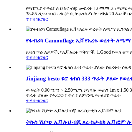
የማሸጊያ ጥቅል፣ ሉህ እና ብጁ ውፍረት 1.0ሚሜ-25 ሚሜ የ
38-85 ዲግሪ የባህር ዳርቻ ሲ ትራንስፖርት ጥቅል 20 ሉሆች በ
ጥያቄ
ዝርዝር
የፋብሪካ Camouflage ኢቫ የአረፋ ወረቀት ለጫማ
አዲስ ጥሬ እቃዎች, የኢቫ አረፋ ጥቅሞች. 1.Good የመለጠጥ እና መጭ
ጥያቄ
ዝርዝር
Jinjiang besto ዩሮ ቴክስ 333 ጥራት ያለው የወረ
ውፍረት 0.90ሚሜ ~ 2.50ሚሜ ይገኛሉ መጠን 1m x 1.50,3
ጥራት ያለው የተረጋጋ ፣ ጥሩ ፣ ለምርጫ የተለያዩ ጥራት
ጥያቄ
ዝርዝር
ትኩስ ሽያጭ ኢቫ ሉህ ብጁ ጸረ-ስታቲክ ኢቫ ፎም ሉ