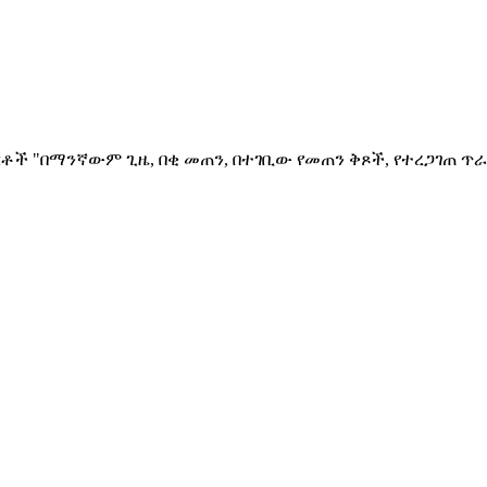
ቶች "በማንኛውም ጊዜ, በቂ መጠን, በተገቢው የመጠን ቅጾች, የተረጋገጠ ጥራ