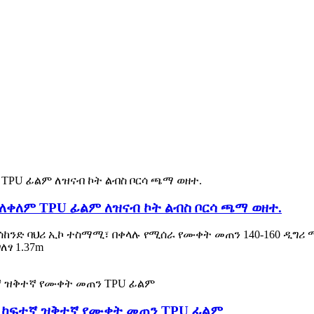
ለቀለም TPU ፊልም ለዝናብ ኮት ልብስ ቦርሳ ጫማ ወዘተ.
ሰከንድ ባህሪ ኢኮ ተስማሚ፣ በቀላሉ የሚሰራ የሙቀት መጠን 140-160 ዲግሪ
ፃ 1.37m
 ከፍተኛ ዝቅተኛ የሙቀት መጠን TPU ፊልም