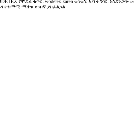
ODETEX የሞዴል ቁጥር: wodetex-karen ቁሳቁስ: ኢቫ ተግባር: አስደንጋ
ቆዳ ተስማሚ ማሸግ፡ ደንበኛ ያስፈልጋል