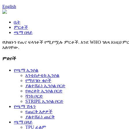
English
ቤት
ምርቶች
ጫማ በላይ
የህዝቡን የጤና ፍላጎቶች የሚያሟሉ ምርቶች. እንደ WHO ገለጻ እነዚህ ምር
አለባቸው.
ምድቦች
የጫማ ኢንሶል
አንቲስታቲክ ኢንሶል
የማይገቡ ቁሶች
ያልተሸፈነ ኢንሶል ቦርድ
የወረቀት ኢንሶል ቦርድ
ሻንክ ቦርድ
STRIPE ኢንሶል ቦርድ
የጫማ ሽፋን
የጨርቅ እቃዎች
ያልተሸፈነ ጨርቅ
ጫማ በላይ
TPU ፊልም