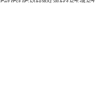
ጭ መምጠጥ የምርት ስም: ኢቫ ሉህ MOQ: 500 ሉሆች አርማ: ብጁ አርማ