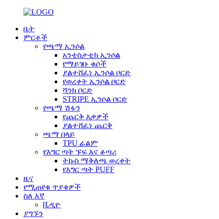
ቤት
ምርቶች
የጫማ ኢንሶል
አንቲስታቲክ ኢንሶል
የማይገቡ ቁሶች
ያልተሸፈነ ኢንሶል ቦርድ
የወረቀት ኢንሶል ቦርድ
ሻንክ ቦርድ
STRIPE ኢንሶል ቦርድ
የጫማ ሽፋን
የጨርቅ እቃዎች
ያልተሸፈነ ጨርቅ
ጫማ በላይ
TPU ፊልም
የእግር ጣት ፑፍ እና ቆጣሪ
ትኩስ ማቅለጫ ወረቀት
የእግር ጣት PUFF
ዜና
የሚጠየቁ ጥያቄዎች
ስለ እኛ
ቪዲዮ
ያግኙን