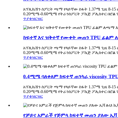
አፕሊኬሽን ስፖርት ጫማ የላይኛው ስፋት 1.37ሜ ጊዜ 8-15 
0.20ሚሜ-0.60ሚሜ የትራንስፖርት ፓኬጅ ፖሊስተር በሮል ገለ
ጥያቄ
ዝርዝር
ከፍተኛ እና ዝቅተኛ የሙቀት መጠን TPU ፊልም
አፕሊኬሽን ስፖርት ጫማ የላይኛው ስፋት 1.37ሜ ጊዜ 8-15 
0.20ሚሜ-0.60ሚሜ የትራንስፖርት ፓኬጅ ፖሊስተር በሮል ገለ
ጥያቄ
ዝርዝር
0.4ሚሜ ባለቀለም ከፍተኛ ጠንካራ viscosity T
አፕሊኬሽን ስፖርት ጫማ የላይኛው ስፋት 1.37ሜ ጊዜ 8-15 
0.20ሚሜ-0.60ሚሜ የትራንስፖርት ፓኬጅ ፖሊስተር በሮል ገለ
ጥያቄ
ዝርዝር
የቻይና አምራች የጅምላ ከፍተኛ መጠን ያለው ኢቫ