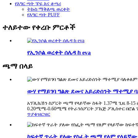
የእግር ጣት ፑፍ እና ቆጣሪ
ትኩስ ማቅለጫ ወረቀት
የእግር ጣት PUFF
ተለይተው የቀረቡ ምርቶች
የኢንሶል ወረቀት ሰሌዳ ከ eva
ጫማ በላይ
ውሃ የማይገባ ግልጽ ደመና አይሪድሰንት ማተሚያ ባ
አፕሊኬሽን ስፖርት ጫማ የላይኛው ስፋት 1.37ሜ ጊዜ 8-15 
0.20ሚሜ-0.60ሚሜ የትራንስፖርት ፓኬጅ ፖሊስተር በሮል ገለ
ጥያቄ
ዝርዝር
ከፍተኛ ጥራት ያለው የስፌት ጫማ የለም የላይኛው