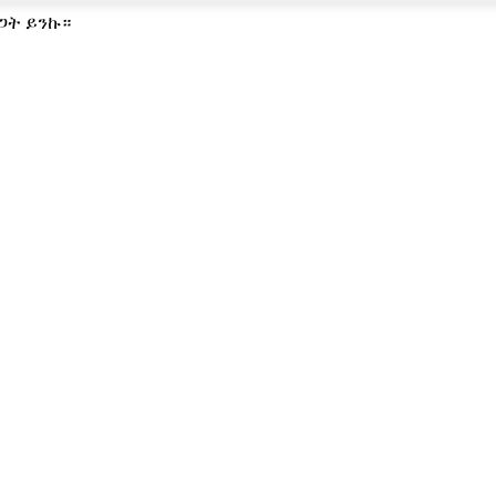
ጋት ይንኩ።