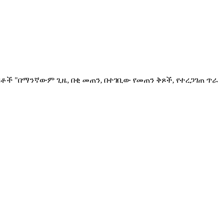
ቶች "በማንኛውም ጊዜ, በቂ መጠን, በተገቢው የመጠን ቅጾች, የተረጋገጠ ጥራ