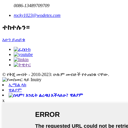
0086-13489709709
rocky1023@wodetex.com
ተከተሉን።
አሁን ይጠይቁ
© የቅጂ መብት - 2010-2023: ሁሉም መብቶች የተጠበቁ ናቸው.
ኢሜል ላክ
ዊልያም
ዊልያም
x