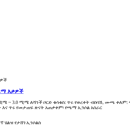
ጫማ እቃዎች
 ሚሜ ~ 3.0 ሚሜ ለሻንች ቦርድ ቁሳቁስ: ጥሩ የወረቀት ብስባሽ, ሙጫ ቀለም
ዋጭ እና ጥሩ የመታጠፍ ጽናት አጠቃቀም፡ የጫማ ኢንሶል አሰራር