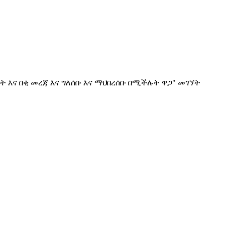
ት እና በቂ መረጃ እና ግለሰቡ እና ማህበረሰቡ በሚችሉት ዋጋ" መገኘት