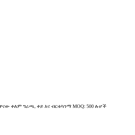
: ዋናው ቀለም ግራጫ, ቀይ እና ብርቱካንማ MOQ: 500 ሉሆች