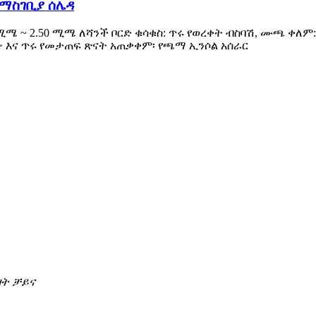
 ማስገቢያ ሰሌዳ
 ሚሜ ~ 2.50 ሚሜ ለሻንች ቦርድ ቁሳቁስ: ጥሩ የወረቀት ብስባሽ, ሙጫ ቀለ
ዋጭ እና ጥሩ የመታጠፍ ጽናት አጠቃቀም፡ የጫማ ኢንሶል አሰራር
ዛት ቻይና