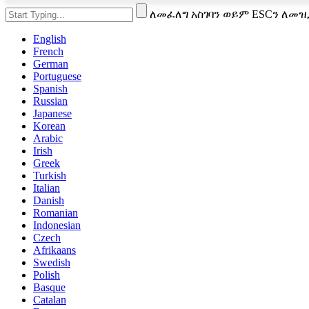
ለመፈለግ አስገባን ወይም ESCን ለመዝ
English
French
German
Portuguese
Spanish
Russian
Japanese
Korean
Arabic
Irish
Greek
Turkish
Italian
Danish
Romanian
Indonesian
Czech
Afrikaans
Swedish
Polish
Basque
Catalan