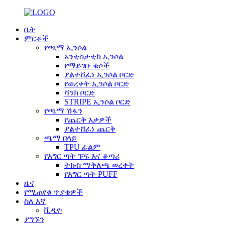
ቤት
ምርቶች
የጫማ ኢንሶል
አንቲስታቲክ ኢንሶል
የማይገቡ ቁሶች
ያልተሸፈነ ኢንሶል ቦርድ
የወረቀት ኢንሶል ቦርድ
ሻንክ ቦርድ
STRIPE ኢንሶል ቦርድ
የጫማ ሽፋን
የጨርቅ እቃዎች
ያልተሸፈነ ጨርቅ
ጫማ በላይ
TPU ፊልም
የእግር ጣት ፑፍ እና ቆጣሪ
ትኩስ ማቅለጫ ወረቀት
የእግር ጣት PUFF
ዜና
የሚጠየቁ ጥያቄዎች
ስለ እኛ
ቪዲዮ
ያግኙን