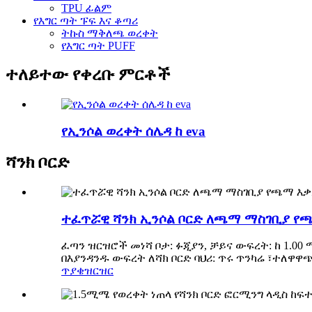
TPU ፊልም
የእግር ጣት ፑፍ እና ቆጣሪ
ትኩስ ማቅለጫ ወረቀት
የእግር ጣት PUFF
ተለይተው የቀረቡ ምርቶች
የኢንሶል ወረቀት ሰሌዳ ከ eva
ሻንክ ቦርድ
ተፈጥሯዊ ሻንክ ኢንሶል ቦርድ ለጫማ ማስገቢያ የ
ፈጣን ዝርዝሮች መነሻ ቦታ: ፉጂያን, ቻይና ውፍረት: ከ 1.00
በእያንዳንዱ ውፍረት ለሻክ ቦርድ ባህሪ: ጥሩ ጥንካሬ ፣ተለዋ
ጥያቄ
ዝርዝር