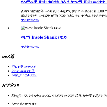
የአምራች ሻንክ ቁሳቁስ ሰሌዳ ለጫማ ሻርክ ወረቀት
ፈጣን ዝርዝሮች መነሻ ቦታ: ፉጂያን, ቻይና ውፍረት: ከ 1.00
በእያንዳንዱ ውፍረት ለሻክ ቦርድ ባህሪ: ጥሩ ጥንካሬ ፣ተለዋ
ጥያቄ
ዝርዝር
ጫማ Insole Shank ቦርድ
ጥያቄ
ዝርዝር
መረጃ
ምርቶች መመሪያ
ትኩስ መለያዎች
የጣቢያ ካርታ.xml
አግኙን።
Xingjin የኢንዱስትሪ አካባቢ ናንያንግ መንገድ ሺሺ ከተማ ፉጂያን ግ
አሁን ይደውሉልን፡-