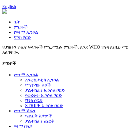
English
ቤት
ምርቶች
የጫማ ኢንሶል
ሻንክ ቦርድ
የህዝቡን የጤና ፍላጎቶች የሚያሟሉ ምርቶች. እንደ WHO ገለጻ እነዚህ ምር
አለባቸው.
ምድቦች
የጫማ ኢንሶል
አንቲስታቲክ ኢንሶል
የማይገቡ ቁሶች
ያልተሸፈነ ኢንሶል ቦርድ
የወረቀት ኢንሶል ቦርድ
ሻንክ ቦርድ
STRIPE ኢንሶል ቦርድ
የጫማ ሽፋን
የጨርቅ እቃዎች
ያልተሸፈነ ጨርቅ
ጫማ በላይ