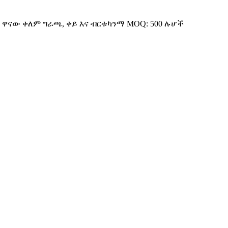
ም: ዋናው ቀለም ግራጫ, ቀይ እና ብርቱካንማ MOQ: 500 ሉሆች