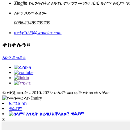
Xingjin የኢንዱስትሪ አካባቢ ናንያንግ መንገድ ሺሺ ከተማ ፉጂያን ግ
አሁን ይደውሉልን፡-
0086-13489709709
rocky1023@wodetex.com
ተከተሉን።
አሁን ይጠይቁ
© የቅጂ መብት - 2010-2023: ሁሉም መብቶች የተጠበቁ ናቸው.
ኢሜል ላክ
ዊልያም
ዊልያም
x