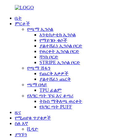
ቤት
ምርቶች
የጫማ ኢንሶል
አንቲስታቲክ ኢንሶል
የማይገቡ ቁሶች
ያልተሸፈነ ኢንሶል ቦርድ
የወረቀት ኢንሶል ቦርድ
ሻንክ ቦርድ
STRIPE ኢንሶል ቦርድ
የጫማ ሽፋን
የጨርቅ እቃዎች
ያልተሸፈነ ጨርቅ
ጫማ በላይ
TPU ፊልም
የእግር ጣት ፑፍ እና ቆጣሪ
ትኩስ ማቅለጫ ወረቀት
የእግር ጣት PUFF
ዜና
የሚጠየቁ ጥያቄዎች
ስለ እኛ
ቪዲዮ
ያግኙን