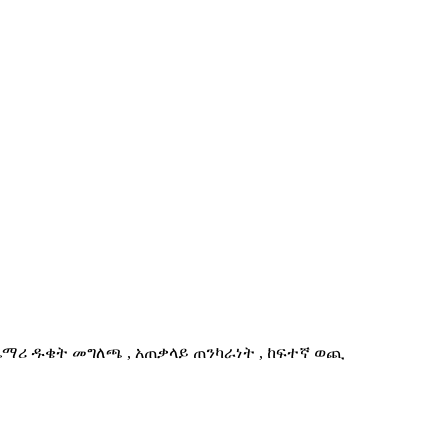
ጨማሪ ዱቄት መግለጫ , አጠቃላይ ጠንካራነት , ከፍተኛ ወጪ