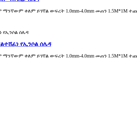
ም ማንኛውም ቀለም ይገኛል ውፍረት 1.0mm-4.0mm መጠን 1.5M*1M ተ
ያልተሸፈነ የኢንሶል ሰሌዳ
ም ማንኛውም ቀለም ይገኛል ውፍረት 1.0mm-4.0mm መጠን 1.5M*1M ተ