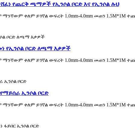
ልተሸፈነ የጨርቅ ጫማዎች የኢንሶል ቦርድ እና የኢንሶል ሉህ
ም ማንኛውም ቀለም ይገኛል ውፍረት 1.0mm-4.0mm መጠን 1.5M*1M ተ
መነ የኢንሶል ቦርድ ለጫማ እቃዎች
ም ማንኛውም ቀለም ይገኛል ውፍረት 1.0mm-4.0mm መጠን 1.5M*1M ተ
የማይሰራ ኢንሶል ቦርድ
ም ማንኛውም ቀለም ይገኛል ውፍረት 1.0mm-4.0mm መጠን 1.5M*1M ተ