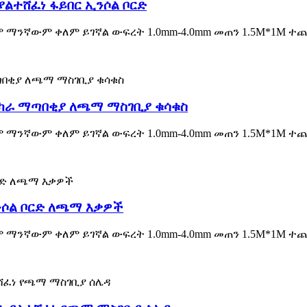
ያልተሸፈነ ፋይበር ኢንሶል ቦርድ
ም ማንኛውም ቀለም ይገኛል ውፍረት 1.0mm-4.0mm መጠን 1.5M*1M ተ
ንካራ ማጣበቂያ ለጫማ ማስገቢያ ቁሳቁስ
ም ማንኛውም ቀለም ይገኛል ውፍረት 1.0mm-4.0mm መጠን 1.5M*1M ተ
ንሶል ቦርድ ለጫማ እቃዎች
ም ማንኛውም ቀለም ይገኛል ውፍረት 1.0mm-4.0mm መጠን 1.5M*1M ተ