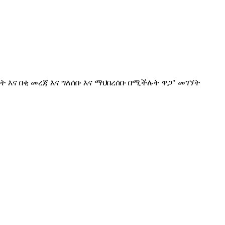
ት እና በቂ መረጃ እና ግለሰቡ እና ማህበረሰቡ በሚችሉት ዋጋ" መገኘት