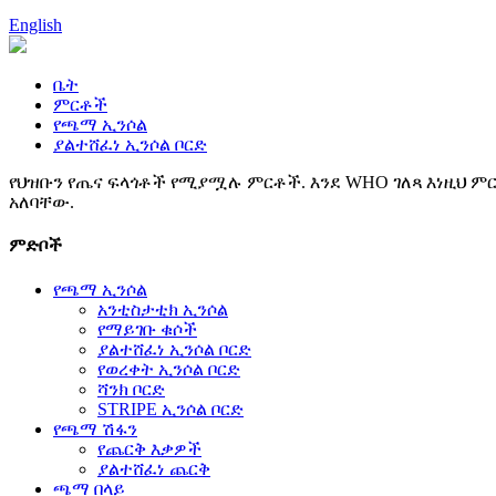
English
ቤት
ምርቶች
የጫማ ኢንሶል
ያልተሸፈነ ኢንሶል ቦርድ
የህዝቡን የጤና ፍላጎቶች የሚያሟሉ ምርቶች. እንደ WHO ገለጻ እነዚህ ምር
አለባቸው.
ምድቦች
የጫማ ኢንሶል
አንቲስታቲክ ኢንሶል
የማይገቡ ቁሶች
ያልተሸፈነ ኢንሶል ቦርድ
የወረቀት ኢንሶል ቦርድ
ሻንክ ቦርድ
STRIPE ኢንሶል ቦርድ
የጫማ ሽፋን
የጨርቅ እቃዎች
ያልተሸፈነ ጨርቅ
ጫማ በላይ