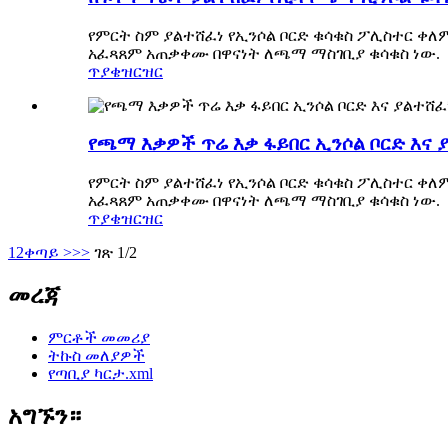
የምርት ስም ያልተሸፈነ የኢንሶል ቦርድ ቁሳቁስ ፖሊስተር ቀለ
አፈጻጸም አጠቃቀሙ በዋናነት ለጫማ ማስገቢያ ቁሳቁስ ነው.
ጥያቄ
ዝርዝር
የጫማ እቃዎች ጥሬ እቃ ፋይበር ኢንሶል ቦርድ እና 
የምርት ስም ያልተሸፈነ የኢንሶል ቦርድ ቁሳቁስ ፖሊስተር ቀለ
አፈጻጸም አጠቃቀሙ በዋናነት ለጫማ ማስገቢያ ቁሳቁስ ነው.
ጥያቄ
ዝርዝር
1
2
ቀጣይ >
>>
ገጽ 1/2
መረጃ
ምርቶች መመሪያ
ትኩስ መለያዎች
የጣቢያ ካርታ.xml
አግኙን።