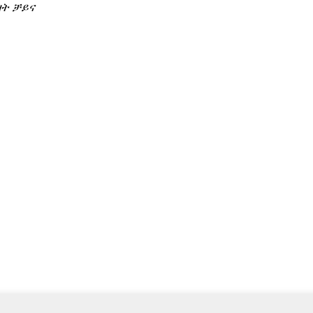
ዛት ቻይና