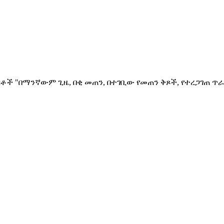
ቶች "በማንኛውም ጊዜ, በቂ መጠን, በተገቢው የመጠን ቅጾች, የተረጋገጠ ጥራ