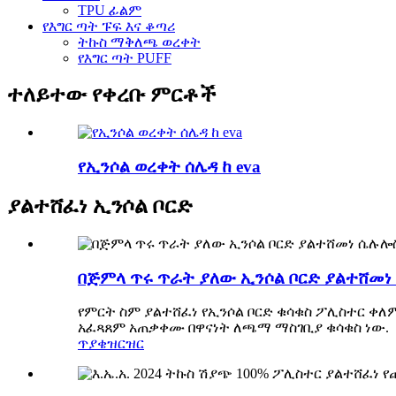
TPU ፊልም
የእግር ጣት ፑፍ እና ቆጣሪ
ትኩስ ማቅለጫ ወረቀት
የእግር ጣት PUFF
ተለይተው የቀረቡ ምርቶች
የኢንሶል ወረቀት ሰሌዳ ከ eva
ያልተሸፈነ ኢንሶል ቦርድ
በጅምላ ጥሩ ጥራት ያለው ኢንሶል ቦርድ ያልተሸመነ
የምርት ስም ያልተሸፈነ የኢንሶል ቦርድ ቁሳቁስ ፖሊስተር ቀለ
አፈጻጸም አጠቃቀሙ በዋናነት ለጫማ ማስገቢያ ቁሳቁስ ነው.
ጥያቄ
ዝርዝር