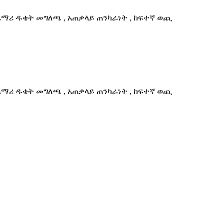
ጨማሪ ዱቄት መግለጫ , አጠቃላይ ጠንካራነት , ከፍተኛ ወጪ
ጨማሪ ዱቄት መግለጫ , አጠቃላይ ጠንካራነት , ከፍተኛ ወጪ