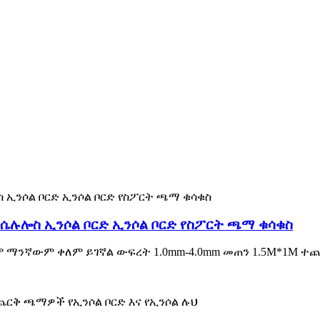
 ሴሉሎስ ኢንሶል ቦርድ ኢንሶል ቦርድ የስፖርት ጫማ ቁሳቁስ
ም ማንኛውም ቀለም ይገኛል ውፍረት 1.0mm-4.0mm መጠን 1.5M*1M ተ