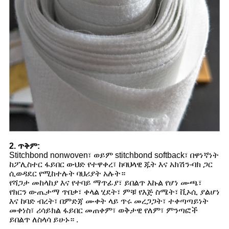
2. ጥቅም:
Stitchbond nonwoven፣ ወይም stitchbond softback፣ በዋነኛነት
ከፖሊስተር ፋይበር ውህድ የተዋቀረ፣ ከባህላዊ ጁት እና አክሽን-ባክ ጋር
ሲወዳደር የሚከተሉት ባህሪያት አሉት።
የሻጋታ መከላከያ እና የተባይ ማጥፊያ፣ ይበልጥ እኩል የሆነ ሙጫ፣
የክርን ውጤታማ ጥበቃ፣ ቀላል ሂደት፣ ምቹ የእጅ ስሜት፣ ቪኦሲ ያልሆነ
እና ከባድ ብረት፣ በምድጃ ሙቀት ላይ ጥሩ መረጋጋት፣ ተቀጣጣይነት
መቀነስ፣ ሪሳይክል ፋይበር መጠቀም፣ ወቅታዊ የለም፣ ምንጣፎች
ይበልጥ ለስላሳ ይሁኑ። .