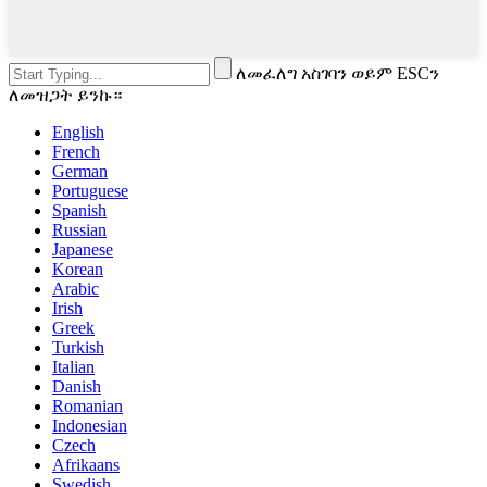
ለመፈለግ አስገባን ወይም ESCን
ለመዝጋት ይንኩ።
English
French
German
Portuguese
Spanish
Russian
Japanese
Korean
Arabic
Irish
Greek
Turkish
Italian
Danish
Romanian
Indonesian
Czech
Afrikaans
Swedish