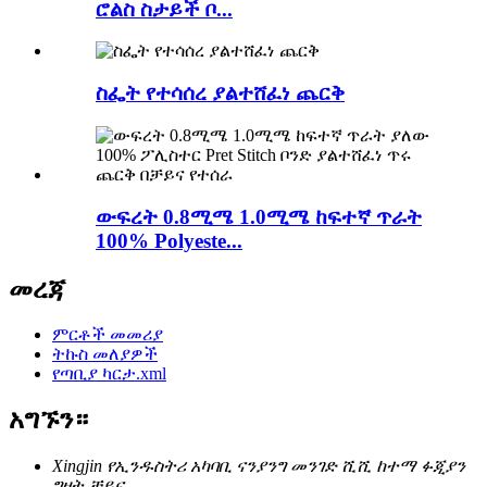
ሮልስ ስታይች ቦ...
ስፌት የተሳሰረ ያልተሸፈነ ጨርቅ
ውፍረት 0.8ሚሜ 1.0ሚሜ ከፍተኛ ጥራት
100% Polyeste...
መረጃ
ምርቶች መመሪያ
ትኩስ መለያዎች
የጣቢያ ካርታ.xml
አግኙን።
Xingjin የኢንዱስትሪ አካባቢ ናንያንግ መንገድ ሺሺ ከተማ ፉጂያን
ግዛት ቻይና