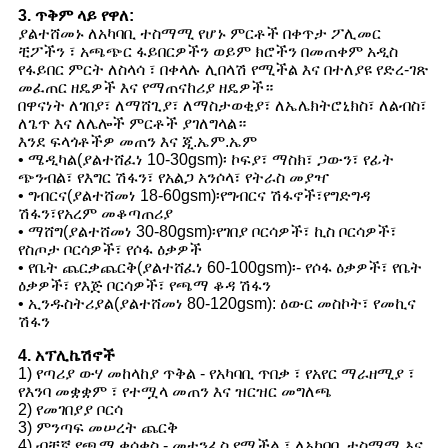
3. ጥቅም ላይ የዋለ:
ያልተሸመኑ ለአካባቢ ተስማሚ የሆኑ ምርቶች በቀጥታ ፖሊመር
ቺፖችን ፣ አጫጭር ፋይበርዎችን ወይም ክሮችን በመጠቀም አዲስ
የፋይበር ምርት ለስላሳ ፣ በቀላሉ ሊበላሽ የሚችል እና በተለያዩ የድረ-ገጽ
መፈጠር ዘዴዎች እና የማጠናከሪያ ዘዴዎች።
በዋናነት ለገበያ፣ ለማሸጊያ፣ ለማስታወቂያ፣ ለኤሌክትሮኒክስ፣ ለልብስ፣
ለጌጥ እና ለሌሎች ምርቶች ያገለግላል።
እንደ ፍላጎቶችዎ መጠን እና ጂ.ኤም.ኤም
• ሜዲካል(ያልተሸፈነ 10-30gsm)፡ ኮፍያ፣ ማስክ፣ ጋውን፣ የፊት
ጭንብል፣ የእግር ሽፋን፣ የአልጋ አንሶላ፣ የትራስ መያዣ
• ግብርና(ያልተሸመነ 18-60gsm)፡የግብርና ሽፋኖች፣የግድግዳ
ሽፋን፣የአረም መቆጣጠሪያ
• ማሸግ(ያልተሸመነ 30-80gsm)፡የገበያ ቦርሳዎች፣ ኪስ ቦርሳዎች፣
የስጦታ ቦርሳዎች፣ የሶፋ ዕቃዎች
• የቤት ጨርቃጨርቅ(ያልተሸፈነ 60-100gsm)፡- የሶፋ ዕቃዎች፣ የቤት
ዕቃዎች፣ የእጅ ቦርሳዎች፣ የጫማ ቆዳ ሽፋን
• ኢንዱስትሪያል(ያልተሸመነ 80-120gsm): ዕውር መስኮት፣ የመኪና
ሽፋን
4. አፕሊኬሽኖች
1) የጣሪያ ውሃ መከላከያ ጥቅል - የአካባቢ ጥበቃ ፣ የአየር ማራዘሚያ ፣
የእንባ መቋቋም ፣ የተሟላ መጠን እና ዝርዝር መግለጫ
2) የመገበያያ ቦርሳ
3) ምንጣፍ መሠረት ጨርቅ
4) ብቸኛ የጫማ ቁሳቁስ - መተንፈስ የሚችል ፣ ለአካባቢ ተስማሚ እና