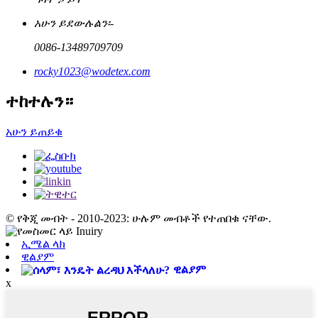
አሁን ይደውሉልን፡-
0086-13489709709
rocky1023@wodetex.com
ተከተሉን።
አሁን ይጠይቁ
© የቅጂ መብት - 2010-2023: ሁሉም መብቶች የተጠበቁ ናቸው.
ኢሜል ላክ
ዊልያም
ዊልያም
x