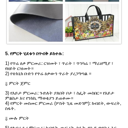
5. የምርት ሂደቱን በጥብቅ ይከተሉ:
1) የጥሬ ዕቃ ምርመራ: ርዝመት ፣ ጥራት ፣ ጥንካሬ ፣ ማራዘሚያ ፣
የዘይት ርዝመት።
2) የቴክኒክ ቡድን የጥሬ ዕቃውን ጥራት ያረጋግጣል ።
⇓ ምርት ጀምር
3) የእይታ ምርመራ: ጉድለት ያለበት ቦታ ፣ ስፌት መስበር። የእይታ
ምልከታ እና የንክኪ ማወቂያን ይጠቀሙ።
4) የምርት መስመር ምርመራ (ሦስት ጊዜ መድገም): ክብደት, ውፍረት,
ስፋት.
⇓ ሙሉ ምርት
5) የላብራቶሪ ምርመራ: ክብደት, ውፍረት, ስፋት, የሲዲ ጥንካሬ እና