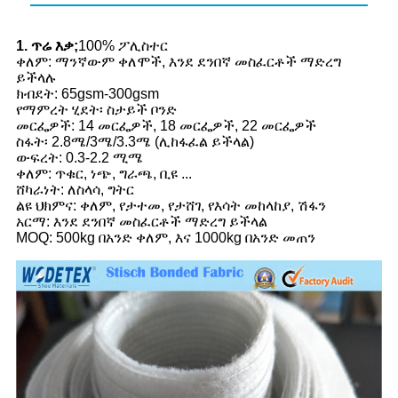
1. ጥሬ እቃ;
100% ፖሊስተር
ቀለም: ማንኛውም ቀለሞች, እንደ ደንበኛ መስፈርቶች ማድረግ
ይችላሉ
ክብደት: 65gsm-300gsm
የማምረት ሂደት፡ ስታይች ቦንድ
መርፌዎች: 14 መርፌዎች, 18 መርፌዎች, 22 መርፌዎች
ስፋት፡ 2.8ሜ/3ሜ/3.3ሜ (ሊከፋፈል ይችላል)
ውፍረት: 0.3-2.2 ሚሜ
ቀለም: ጥቁር, ነጭ, ግራጫ, ቢዩ ...
ሸካራነት: ለስላሳ, ግትር
ልዩ ህክምና: ቀለም, የታተመ, የታሸገ, የእሳት መከላከያ, ሽፋን
አርማ: እንደ ደንበኛ መስፈርቶች ማድረግ ይችላል
MOQ: 500kg በአንድ ቀለም, እና 1000kg በአንድ መጠን