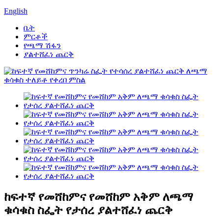
English
ቤት
ምርቶች
የጫማ ሽፋን
ያልተሸፈነ ጨርቅ
ከፍተኛ የመሸከምና የመሸከም አቅም ለጫማ
ቁሳቁስ ስፌት የታሰረ ያልተሸፈነ ጨርቅ