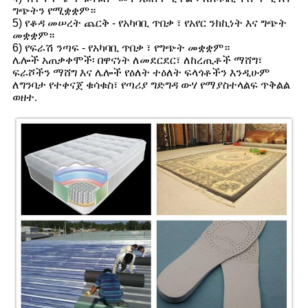
ግጭትን የሚቋቋም።
5) የቆዳ መሠረት ጨርቅ - የአካባቢ ጥበቃ ፣ የአየር ንክኪነት እና ግጭት
መቋቋም።
6) የፍራሽ ንጣፍ - የአካባቢ ጥበቃ ፣ የግጭት መቋቋም።
ሌሎች አጠቃቀሞች፡ በዋናነት ለመደርደር፣ ለከረጢቶች ማሸግ፣
ፍራሾችን ማሸግ እና ሌሎች የዕለት ተዕለት ፍላጎቶችን እንዲሁም
ለግንባታ የተቀናጀ ቁሳቁስ፣ የጣሪያ ግድግዳ ውሃ የማያስተላልፍ ጥቅልል ​​
ወዘተ.