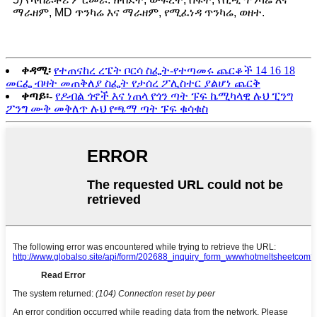
ማራዘም, MD ጥንካሬ እና ማራዘም, የሚፈነዳ ጥንካሬ, ወዘተ.
ቀዳሚ፡
የተጠናከረ ረፔት ቦርሳ ስፌት-የተጣመሩ ጨርቆች 14 16 18
መርፌ ብዛት መጠቅለያ ስፌት የታሰረ ፖሊስተር ያልሆነ ጨርቅ
ቀጣይ፡-
የዶብል ጎኖች እና ነጠላ የጎን ጣት ፑፍ ኬሚካላዊ ሉህ ፒንግ
ፖንግ ሙቅ መቅለጥ ሉህ የጫማ ጣት ፑፍ ቁሳቁስ