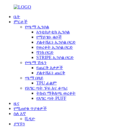
ቤት
ምርቶች
የጫማ ኢንሶል
አንቲስታቲክ ኢንሶል
የማይገቡ ቁሶች
ያልተሸፈነ ኢንሶል ቦርድ
የወረቀት ኢንሶል ቦርድ
ሻንክ ቦርድ
STRIPE ኢንሶል ቦርድ
የጫማ ሽፋን
የጨርቅ እቃዎች
ያልተሸፈነ ጨርቅ
ጫማ በላይ
TPU ፊልም
የእግር ጣት ፑፍ እና ቆጣሪ
ትኩስ ማቅለጫ ወረቀት
የእግር ጣት PUFF
ዜና
የሚጠየቁ ጥያቄዎች
ስለ እኛ
ቪዲዮ
ያግኙን