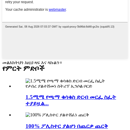
መልእክትህን እዚህ ጻፍ እና ላኩልን።
የምርት ምድቦች
1.5ሚሜ የጫማ ቁሳቁስ ድርብ መርፌ ስፌት
ተያይዟል...
100% ፖሊስተር ያልሆነ በጨርቃ ጨርቅ