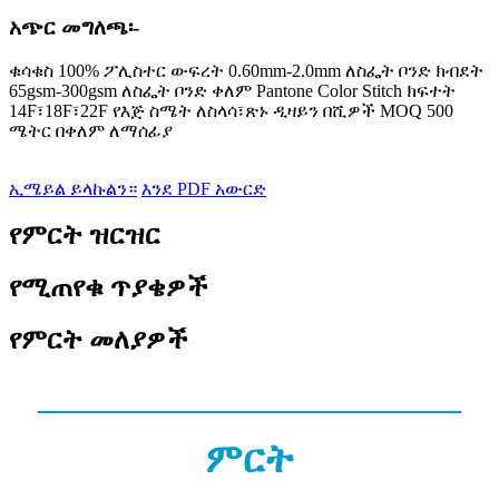
አጭር መግለጫ፡-
ቁሳቁስ 100% ፖሊስተር ውፍረት 0.60mm-2.0mm ለስፌት ቦንድ ክብደት
65gsm-300gsm ለስፌት ቦንድ ቀለም Pantone Color Stitch ክፍተት
14F፣18F፣22F የእጅ ስሜት ለስላሳ፣ጽኑ ዲዛይን በሺዎች MOQ 500
ሜትር በቀለም ለማሰፊያ
ኢሜይል ይላኩልን።
እንደ PDF አውርድ
የምርት ዝርዝር
የሚጠየቁ ጥያቄዎች
የምርት መለያዎች
ምርት