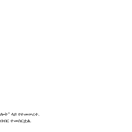
ግሎት" ላይ የተመሠረተ.
ትብብር ተመስርቷል.