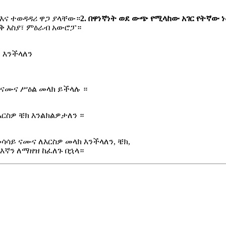
እና ተወዳዳሪ ዋጋ ያላቸው።
2. በዋነኛነት ወደ ውጭ የሚላከው አገር የትኛው 
ቅ እስያ፣ ምዕራብ አውሮፓ።
 እንችላለን
የናሙና ሥዕል መላክ ይችላሉ ።
ርስዎ ቼክ እንልክልዎታለን ።
ሳሳይ ናሙና ለእርስዎ መላክ እንችላለን, ቼክ,
እኛን ለማዘዝ ከፈለጉ በኋላ።