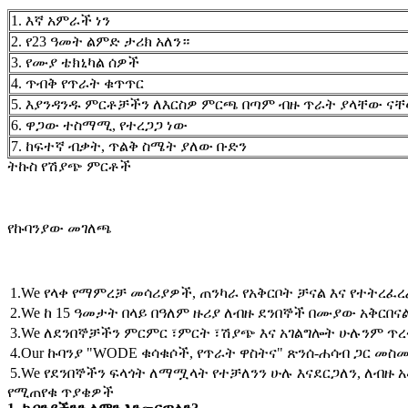
1. እኛ አምራች ነን
2. የ23 ዓመት ልምድ ታሪክ አለን።
3. የሙያ ቴክኒካል ሰዎች
4. ጥብቅ የጥራት ቁጥጥር
5. እያንዳንዱ ምርቶቻችን ለእርስዎ ምርጫ በጣም ብዙ ጥራት ያላቸው ና
6. ዋጋው ተስማሚ, የተረጋጋ ነው
7. ከፍተኛ ብቃት, ጥልቅ ስሜት ያለው ቡድን
ትኩስ የሽያጭ ምርቶች
የኩባንያው መገለጫ
1.We የላቀ የማምረቻ መሳሪያዎች, ጠንካራ የአቅርቦት ቻናል እና የተትረፈ
2.We ከ 15 ዓመታት በላይ በዓለም ዙሪያ ለብዙ ደንበኞች በሙያው አቅርበናል
3.We ለደንበኞቻችን ምርምር ፣ምርት ፣ሽያጭ እና አገልግሎት ሁሉንም ጥረ
4.Our ኩባንያ "WODE ቁሳቁሶች, የጥራት ዋስትና" ጽንሰ-ሐሳብ ጋር መስ
5.We የደንበኞችን ፍላጎት ለማሟላት የተቻለንን ሁሉ እናደርጋለን, ለብዙ 
የሚጠየቁ ጥያቄዎች