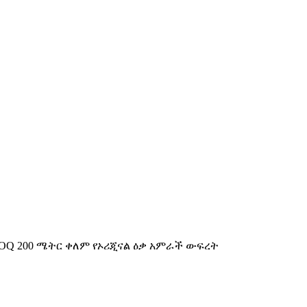
MOQ 200 ሜትር ቀለም የኦሪጂናል ዕቃ አምራች ውፍረት