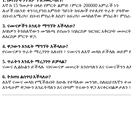
1. ኩባንያችንን ለምን እንመርጣለን?
እኛ ከ 15 ዓመታት በላይ የምርት ልምድ ፣ምርት 200000 አምራች ነን
ሉሆች በአንድ ቀን፣ቢያንስ አምስት ዓይነት ክፍሎች የተለያየ ጥራት ያላቸው 
ደቡብ አሜሪካ፣ ደቡብ ምስራቅ እስያ፣ አፍሪካ፣ መካከለኛው ምስራቅ፣ ምስራ
3. ናሙናዎችን እንዴት ማግኘት እችላለሁ?
እባክዎን ትክክለኛውን መግለጫ ይስጡን ፣በእርስዎ ዝርዝር አቅርቦት መሠረት
ለእርስዎ ምርጥ ዋጋ.
4. ዋጋውን እንዴት ማግኘት እችላለሁ?
የናሙናዎን ጥራት ማረጋገጥ አለብን ፣ ናሙናን ለእኛ መላክ ይችላሉ ወይም 
5. ጥራትን እንዴት ማረጋገጥ ይቻላል?
ናሙና ሊልኩልን ይችላሉ ፣በናሙናዎ መሠረት እንሰጣለን እና ናሙናችንን ለእ
6. ትእዛዝ ልሰጥህ እችላለሁ?
ለእኛ ናሙና መላክ የሚችሉበት ከሁሉ የተሻለው መንገድ, ስለዚህ የእኛን ተመ
እንዲሁም ዋጋውን እንፈትሻለን እና በጣም ጥሩውን ዋጋ እናቀርብልዎታለን ፣