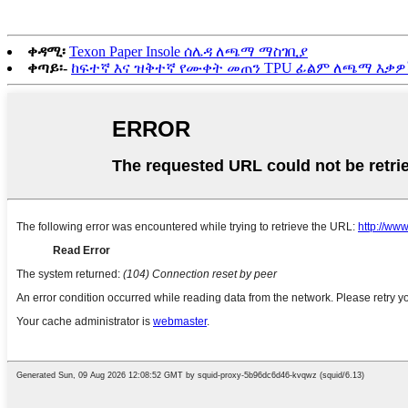
ቀዳሚ፡
Texon Paper Insole ሰሌዳ ለጫማ ማስገቢያ
ቀጣይ፡-
ከፍተኛ እና ዝቅተኛ የሙቀት መጠን TPU ፊልም ለጫማ እቃ