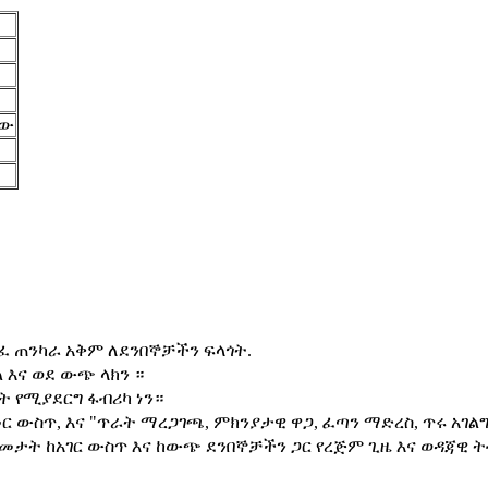
ቸው
ረፈ ጠንካራ አቅም ለደንበኞቻችን ፍላጎት.
 እና ወደ ውጭ ላክን ።
ት የሚያደርግ ፋብሪካ ነን።
መር ውስጥ, እና "ጥራት ማረጋገጫ, ምክንያታዊ ዋጋ, ፈጣን ማድረስ, ጥሩ አገል
አመታት ከአገር ውስጥ እና ከውጭ ደንበኞቻችን ጋር የረጅም ጊዜ እና ወዳጃዊ 