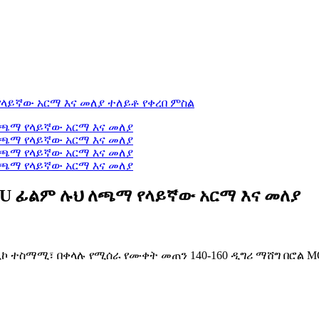
TPU ፊልም ሉህ ለጫማ የላይኛው አርማ እና መለያ
 ኢኮ ተስማሚ፣ በቀላሉ የሚሰራ የሙቀት መጠን 140-160 ዲግሪ ማሸግ በሮል 