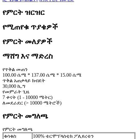
የምርት ዝርዝር
የሚጠየቁ ጥያቄዎች
የምርት መለያዎች
ማሸግ እና ማድረስ
የጥቅል መጠን
100.00 ሴሜ * 137.00 ሴሜ * 15.00 ሴሜ
ጥቅል አጠቃላይ ክብደት
30,000 ኪ.ግ
የመምራት ጊዜ
7 ቀናት (1 - 10000 ሜትር)
ለመደራደር (> 10000 ሜትሮች)
የምርት መግለጫ
የምርት መግለጫ
ቁሳቁስ
100% ቴርሞፕላስቲክ ፖሊዩረቴን