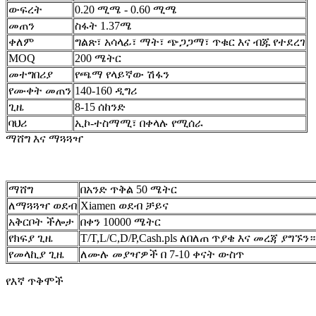
ውፍረት
0.20 ሚሜ - 0.60 ሚሜ
መጠን
ስፋት 1.37ሜ
ቀለም
ግልጽ፣ አሳላፊ፣ ማት፣ ጭጋጋማ፣ ጥቁር እና ብጁ የተደረገ
MOQ
200 ሜትር
መተግበሪያ
የጫማ የላይኛው ሽፋን
የሙቀት መጠን
140-160 ዲግሪ
ጊዜ
8-15 ሰከንድ
ባህሪ
ኢኮ-ተስማሚ፣ በቀላሉ የሚሰራ
ማሸግ እና ማጓጓዣ
ማሸግ
በአንድ ጥቅል 50 ሜትር
ለማጓጓዣ ወደብ
Xiamen ወደብ ቻይና
አቅርቦት ችሎታ
በቀን 10000 ሜትር
የክፍያ ጊዜ
T/T,L/C,D/P,Cash.pls ለበለጠ ጥያቄ እና መረጃ ያግኙን።
የመላኪያ ጊዜ
ለሙሉ መያዣዎች በ 7-10 ቀናት ውስጥ
የእኛ ጥቅሞች