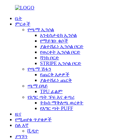
ቤት
ምርቶች
የጫማ ኢንሶል
አንቲስታቲክ ኢንሶል
የማይገቡ ቁሶች
ያልተሸፈነ ኢንሶል ቦርድ
የወረቀት ኢንሶል ቦርድ
ሻንክ ቦርድ
STRIPE ኢንሶል ቦርድ
የጫማ ሽፋን
የጨርቅ እቃዎች
ያልተሸፈነ ጨርቅ
ጫማ በላይ
TPU ፊልም
የእግር ጣት ፑፍ እና ቆጣሪ
ትኩስ ማቅለጫ ወረቀት
የእግር ጣት PUFF
ዜና
የሚጠየቁ ጥያቄዎች
ስለ እኛ
ቪዲዮ
ያግኙን