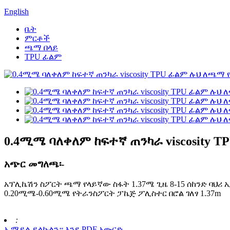
English
ቤት
ምርቶች
ጫማ በላይ
TPU ፊልም
0.4ሚሜ ባለቀለም ከፍተኛ ጠንካራ viscosity 
አጭር መግለጫ፡-
አፕሊኬሽን ስፖርት ጫማ የላይኛው ስፋት 1.37ሜ ጊዜ 8-15 ሰከንድ ባህሪ
0.20ሚሜ-0.60ሚሜ የትራንስፖርት ፓኬጅ ፖሊስተር በሮል ገለፃ 1.37m
:
ኢሜይል ይላኩልን።
እንደ PDF አውርድ