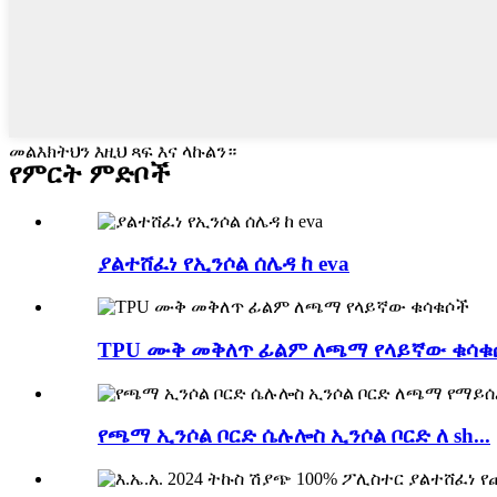
መልእክትህን እዚህ ጻፍ እና ላኩልን።
የምርት ምድቦች
ያልተሸፈነ የኢንሶል ሰሌዳ ከ eva
TPU ሙቅ መቅለጥ ፊልም ለጫማ የላይኛው ቁሳቁ
የጫማ ኢንሶል ቦርድ ሴሉሎስ ኢንሶል ቦርድ ለ sh...