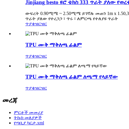
Jinjiang besto ዩሮ ቴክስ 333 ጥራት ያለው የወረ
ውፍረት 0.90ሚሜ ~ 2.50ሚሜ ይገኛሉ መጠን 1m x 1.50,3
ጥራት ያለው የተረጋጋ ፣ ጥሩ ፣ ለምርጫ የተለያዩ ጥራት
ጥያቄ
ዝርዝር
TPU ሙቅ ማቅለጫ ፊልም
ጥያቄ
ዝርዝር
TPU ሙቅ ማቅለጫ ፊልም ለጫማ የላይኛው
ጥያቄ
ዝርዝር
መረጃ
ምርቶች መመሪያ
ትኩስ መለያዎች
የጣቢያ ካርታ.xml