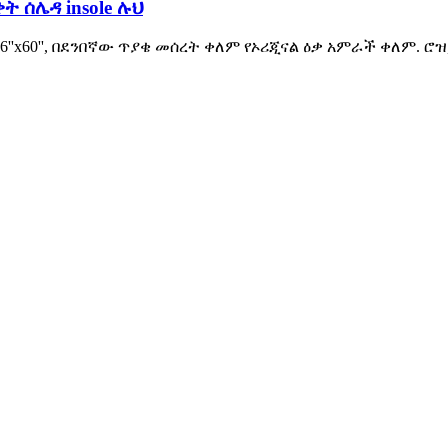
ቀት ሰሌዳ insole ሉህ
6''x60'', በደንበኛው ጥያቄ መሰረት ቀለም የኦሪጂናል ዕቃ አምራች ቀለም. ሮ