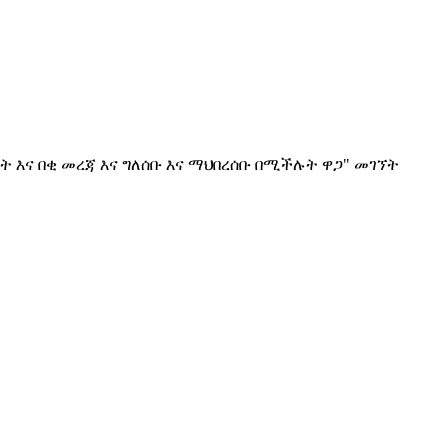
ት እና በቂ መረጃ እና ግለሰቡ እና ማህበረሰቡ በሚችሉት ዋጋ" መገኘት