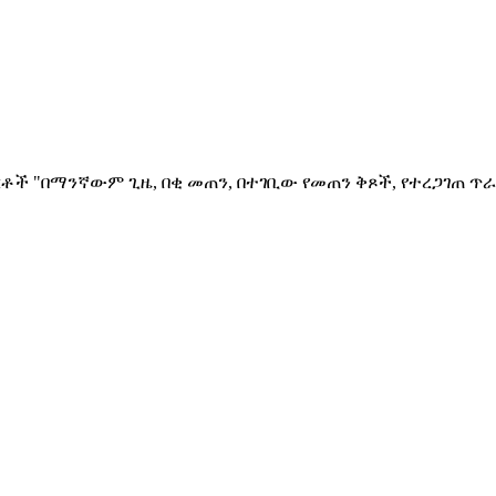
ቶች "በማንኛውም ጊዜ, በቂ መጠን, በተገቢው የመጠን ቅጾች, የተረጋገጠ ጥራ