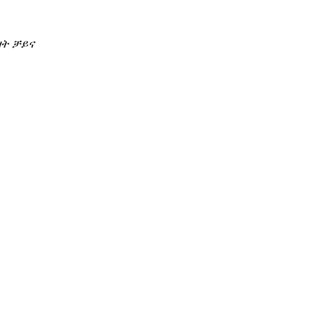
ዛት ቻይና