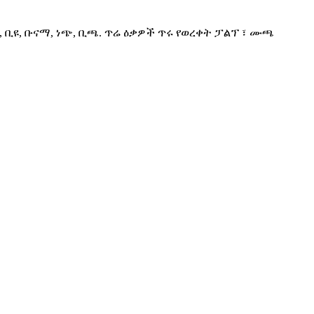
ዝ, ቢዩ, ቡናማ, ነጭ, ቢጫ. ጥሬ ዕቃዎች ጥሩ የወረቀት ፓልፕ ፣ ሙጫ