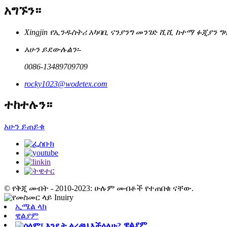
አግኙን።
Xingjin የኢንዱስትሪ አካባቢ ናንያንግ መንገድ ሺሺ ከተማ ፉጂያን ግ
አሁን ይደውሉልን፡-
0086-13489709709
rocky1023@wodetex.com
ተከተሉን።
አሁን ይጠይቁ
© የቅጂ መብት - 2010-2023: ሁሉም መብቶች የተጠበቁ ናቸው.
ኢሜል ላክ
ዊልያም
ዊልያም