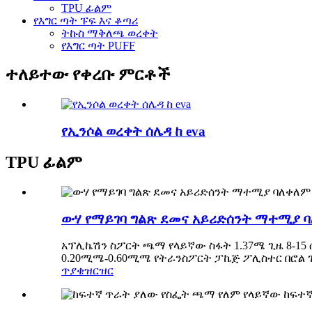
TPU ፊልም
የእግር ጣት ፑፍ እና ቆጣሪ
ትኩስ ማቅለጫ ወረቀት
የእግር ጣት PUFF
ተለይተው የቀረቡ ምርቶች
የኢንሶል ወረቀት ሰሌዳ ከ eva
TPU ፊልም
ውሃ የማይገባ ግልጽ ደመና አይሪድሰንት ማተሚያ ባ
አፕሊኬሽን ስፖርት ጫማ የላይኛው ስፋት 1.37ሜ ጊዜ 8-15 
0.20ሚሜ-0.60ሚሜ የትራንስፖርት ፓኬጅ ፖሊስተር በሮል ገለ
ጥያቄ
ዝርዝር