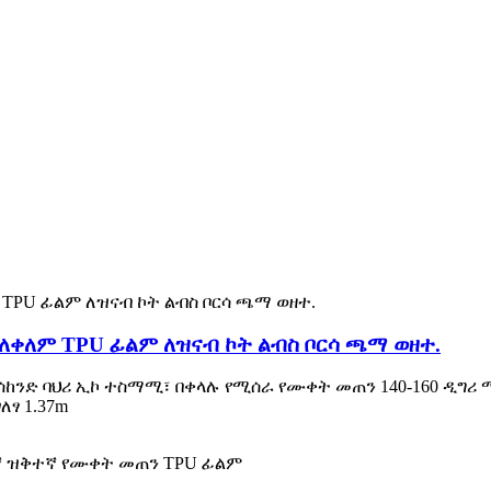
ለቀለም TPU ፊልም ለዝናብ ኮት ልብስ ቦርሳ ጫማ ወዘተ.
ሰከንድ ባህሪ ኢኮ ተስማሚ፣ በቀላሉ የሚሰራ የሙቀት መጠን 140-160 ዲግሪ
ፃ 1.37m