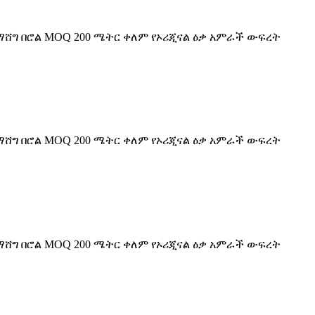
 ማሸግ በሮል MOQ 200 ሜትር ቀለም የኦሪጂናል ዕቃ አምራች ውፍረት
 ማሸግ በሮል MOQ 200 ሜትር ቀለም የኦሪጂናል ዕቃ አምራች ውፍረት
 ማሸግ በሮል MOQ 200 ሜትር ቀለም የኦሪጂናል ዕቃ አምራች ውፍረት