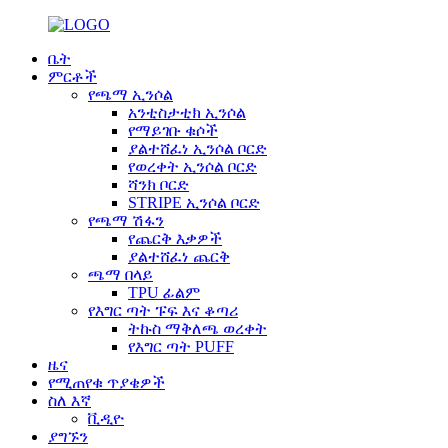
ቤት
ምርቶች
የጫማ ኢንሶል
አንቲስታቲክ ኢንሶል
የማይገቡ ቁሶች
ያልተሸፈነ ኢንሶል ቦርድ
የወረቀት ኢንሶል ቦርድ
ሻንክ ቦርድ
STRIPE ኢንሶል ቦርድ
የጫማ ሽፋን
የጨርቅ እቃዎች
ያልተሸፈነ ጨርቅ
ጫማ በላይ
TPU ፊልም
የእግር ጣት ፑፍ እና ቆጣሪ
ትኩስ ማቅለጫ ወረቀት
የእግር ጣት PUFF
ዜና
የሚጠየቁ ጥያቄዎች
ስለ እኛ
ቪዲዮ
ያግኙን