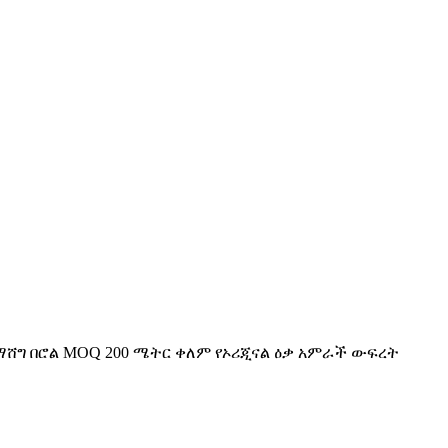
 ማሸግ በሮል MOQ 200 ሜትር ቀለም የኦሪጂናል ዕቃ አምራች ውፍረት