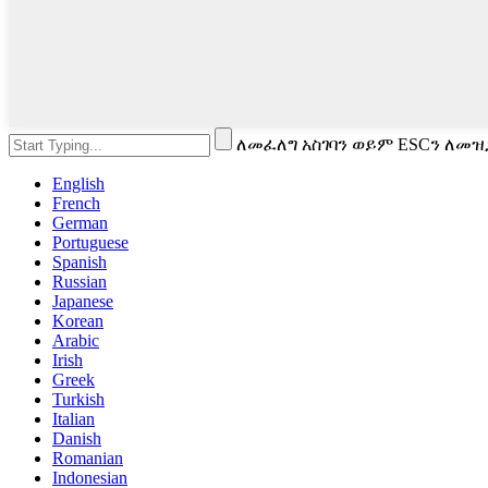
ለመፈለግ አስገባን ወይም ESCን ለመዝ
English
French
German
Portuguese
Spanish
Russian
Japanese
Korean
Arabic
Irish
Greek
Turkish
Italian
Danish
Romanian
Indonesian