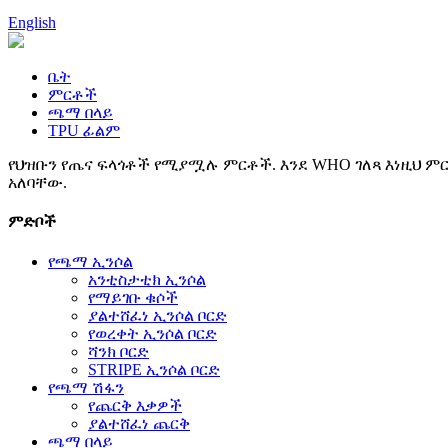
English
ቤት
ምርቶች
ጫማ በላይ
TPU ፊልም
የህዝቡን የጤና ፍላጎቶች የሚያሟሉ ምርቶች. እንደ WHO ገለጻ እነዚህ ምር
አለባቸው.
ምድቦች
የጫማ ኢንሶል
አንቲስታቲክ ኢንሶል
የማይገቡ ቁሶች
ያልተሸፈነ ኢንሶል ቦርድ
የወረቀት ኢንሶል ቦርድ
ሻንክ ቦርድ
STRIPE ኢንሶል ቦርድ
የጫማ ሽፋን
የጨርቅ እቃዎች
ያልተሸፈነ ጨርቅ
ጫማ በላይ