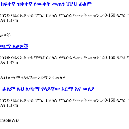
 ከፍተኛ ዝቅተኛ የሙቀት መጠን TPU ፊልም
ሰከንድ ባህሪ ኢኮ ተስማሚ፣ በቀላሉ የሚሰራ የሙቀት መጠን 140-160 ዲግሪ
ፃ 1.37m
 ለጫማ እቃዎች
ሰከንድ ባህሪ ኢኮ ተስማሚ፣ በቀላሉ የሚሰራ የሙቀት መጠን 140-160 ዲግሪ
ፃ 1.37m
PU ፊልም ሉህ ለጫማ የላይኛው አርማ እና መለያ
ሰከንድ ባህሪ ኢኮ ተስማሚ፣ በቀላሉ የሚሰራ የሙቀት መጠን 140-160 ዲግሪ
ፃ 1.37m