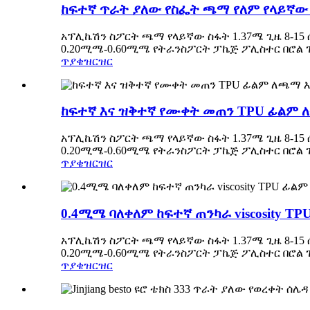
ከፍተኛ ጥራት ያለው የስፌት ጫማ የለም የላይኛው
አፕሊኬሽን ስፖርት ጫማ የላይኛው ስፋት 1.37ሜ ጊዜ 8-15 
0.20ሚሜ-0.60ሚሜ የትራንስፖርት ፓኬጅ ፖሊስተር በሮል ገለ
ጥያቄ
ዝርዝር
ከፍተኛ እና ዝቅተኛ የሙቀት መጠን TPU ፊልም
አፕሊኬሽን ስፖርት ጫማ የላይኛው ስፋት 1.37ሜ ጊዜ 8-15 
0.20ሚሜ-0.60ሚሜ የትራንስፖርት ፓኬጅ ፖሊስተር በሮል ገለ
ጥያቄ
ዝርዝር
0.4ሚሜ ባለቀለም ከፍተኛ ጠንካራ viscosity T
አፕሊኬሽን ስፖርት ጫማ የላይኛው ስፋት 1.37ሜ ጊዜ 8-15 
0.20ሚሜ-0.60ሚሜ የትራንስፖርት ፓኬጅ ፖሊስተር በሮል ገለ
ጥያቄ
ዝርዝር