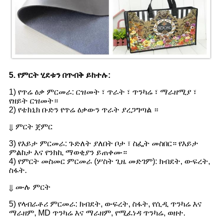
5. የምርት ሂደቱን በጥብቅ ይከተሉ:
1) የጥሬ ዕቃ ምርመራ: ርዝመት ፣ ጥራት ፣ ጥንካሬ ፣ ማራዘሚያ ፣
የዘይት ርዝመት።
2) የቴክኒክ ቡድን የጥሬ ዕቃውን ጥራት ያረጋግጣል ።
⇓ ምርት ጀምር
3) የእይታ ምርመራ: ጉድለት ያለበት ቦታ ፣ ስፌት መስበር። የእይታ
ምልከታ እና የንክኪ ማወቂያን ይጠቀሙ።
4) የምርት መስመር ምርመራ (ሦስት ጊዜ መድገም): ክብደት, ውፍረት,
ስፋት.
⇓ ሙሉ ምርት
5) የላብራቶሪ ምርመራ: ክብደት, ውፍረት, ስፋት, የሲዲ ጥንካሬ እና
ማራዘም, MD ጥንካሬ እና ማራዘም, የሚፈነዳ ጥንካሬ, ወዘተ.