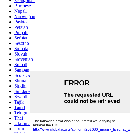
Mongolian
Burmese
Nepali
Norwegian
Pashto
Persian
Punjabi
Serbian
Sesotho
Sinhala
Slovak
Slovenian
Somali
Samoan
Scots Gaelic
Shona
Sindhi
Sundanese
Swahili
Tajik
Tamil
Telugu
Thai
Ukrainian
Urdu