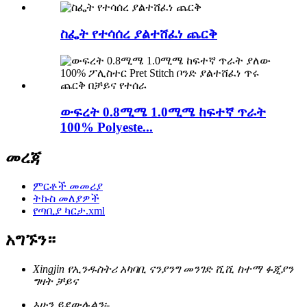
ስፌት የተሳሰረ ያልተሸፈነ ጨርቅ
ውፍረት 0.8ሚሜ 1.0ሚሜ ከፍተኛ ጥራት
100% Polyeste...
መረጃ
ምርቶች መመሪያ
ትኩስ መለያዎች
የጣቢያ ካርታ.xml
አግኙን።
Xingjin የኢንዱስትሪ አካባቢ ናንያንግ መንገድ ሺሺ ከተማ ፉጂያን
ግዛት ቻይና
አሁን ይደውሉልን፡-