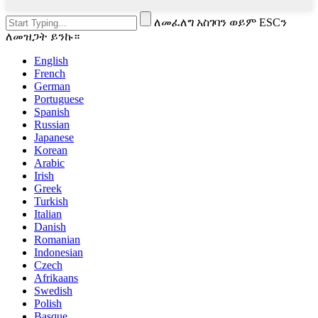
ለመፈለግ አስገባን ወይም ESCን
ለመዝጋት ይንኩ።
English
French
German
Portuguese
Spanish
Russian
Japanese
Korean
Arabic
Irish
Greek
Turkish
Italian
Danish
Romanian
Indonesian
Czech
Afrikaans
Swedish
Polish
Basque