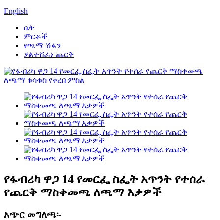
English
ቤት
ምርቶች
የጫማ ሽፋን
ያልተሸፈነ ጨርቅ
የፋብሪካ ዋጋ 14 የመርፌ ስፌት አጥንት የተሰራ
የጨርቅ ማስቀመጫ ለጫማ እቃዎች
አጭር መግለጫ፡-