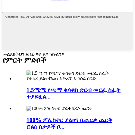
መልእክትህን እዚህ ጻፍ እና ላኩልን።
የምርት ምድቦች
1.5ሚሜ የጫማ ቁሳቁስ ድርብ መርፌ ስፌት
ተያይዟል...
100% ፖሊስተር ያልሆነ በጨርቃ ጨርቅ
ሮልስ ስታይች ቦ...