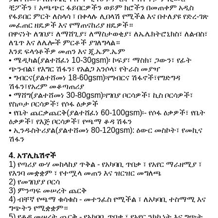
ቺፖችን ፣ አጫጭር ፋይበርዎችን ወይም ክሮችን በመጠቀም አዲስ
የፋይበር ምርት ለስላሳ ፣ በቀላሉ ሊበላሽ የሚችል እና በተለያዩ የድረ-ገጽ
መፈጠር ዘዴዎች እና የማጠናከሪያ ዘዴዎች።
በዋናነት ለገበያ፣ ለማሸጊያ፣ ለማስታወቂያ፣ ለኤሌክትሮኒክስ፣ ለልብስ፣
ለጌጥ እና ለሌሎች ምርቶች ያገለግላል።
እንደ ፍላጎቶችዎ መጠን እና ጂ.ኤም.ኤም
• ሜዲካል(ያልተሸፈነ 10-30gsm)፡ ኮፍያ፣ ማስክ፣ ጋውን፣ የፊት
ጭንብል፣ የእግር ሽፋን፣ የአልጋ አንሶላ፣ የትራስ መያዣ
• ግብርና(ያልተሸመነ 18-60gsm)፡የግብርና ሽፋኖች፣የግድግዳ
ሽፋን፣የአረም መቆጣጠሪያ
• ማሸግ(ያልተሸመነ 30-80gsm)፡የገበያ ቦርሳዎች፣ ኪስ ቦርሳዎች፣
የስጦታ ቦርሳዎች፣ የሶፋ ዕቃዎች
• የቤት ጨርቃጨርቅ(ያልተሸፈነ 60-100gsm)፡- የሶፋ ዕቃዎች፣ የቤት
ዕቃዎች፣ የእጅ ቦርሳዎች፣ የጫማ ቆዳ ሽፋን
• ኢንዱስትሪያል(ያልተሸመነ 80-120gsm): ዕውር መስኮት፣ የመኪና
ሽፋን
4. አፕሊኬሽኖች
1) የጣሪያ ውሃ መከላከያ ጥቅል - የአካባቢ ጥበቃ ፣ የአየር ማራዘሚያ ፣
የእንባ መቋቋም ፣ የተሟላ መጠን እና ዝርዝር መግለጫ
2) የመገበያያ ቦርሳ
3) ምንጣፍ መሠረት ጨርቅ
4) ብቸኛ የጫማ ቁሳቁስ - መተንፈስ የሚችል ፣ ለአካባቢ ተስማሚ እና
ግጭትን የሚቋቋም።
5) የቆዳ መሠረት ጨርቅ - የአካባቢ ጥበቃ ፣ የአየር ንክኪነት እና ግጭት