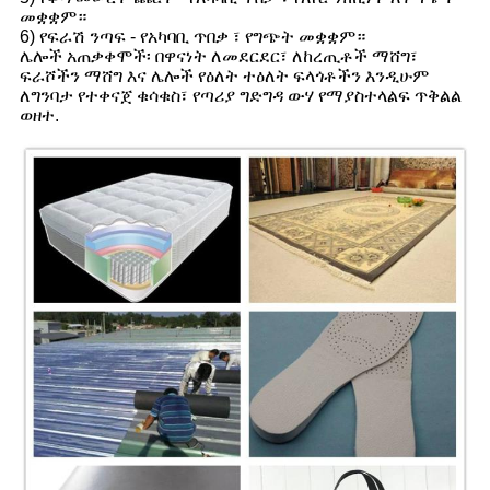
መቋቋም።
6) የፍራሽ ንጣፍ - የአካባቢ ጥበቃ ፣ የግጭት መቋቋም።
ሌሎች አጠቃቀሞች፡ በዋናነት ለመደርደር፣ ለከረጢቶች ማሸግ፣
ፍራሾችን ማሸግ እና ሌሎች የዕለት ተዕለት ፍላጎቶችን እንዲሁም
ለግንባታ የተቀናጀ ቁሳቁስ፣ የጣሪያ ግድግዳ ውሃ የማያስተላልፍ ጥቅልል ​​
ወዘተ.