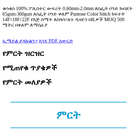
ቁሳቁስ 100% ፖሊስተር ውፍረት 0.60mm-2.0mm ለስፌት ቦንድ ክብደት
65gsm-300gsm ለስፌት ቦንድ ቀለም Pantone Color Stitch ክፍተት
14F፣18F፣22F የእጅ ስሜት ለስላሳ፣ጽኑ ዲዛይን በሺዎች MOQ 500
ሜትር በቀለም ለማሰፊያ
ኢሜይል ይላኩልን።
እንደ PDF አውርድ
የምርት ዝርዝር
የሚጠየቁ ጥያቄዎች
የምርት መለያዎች
ምርት