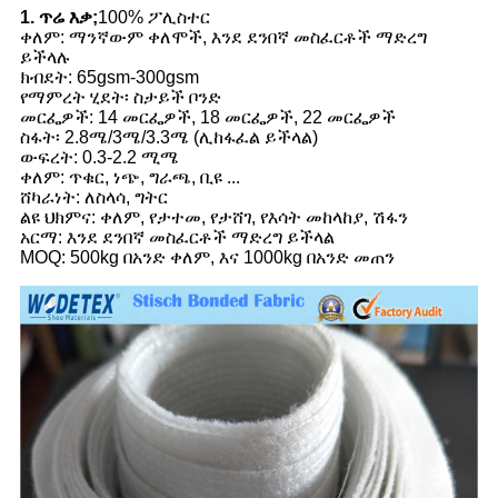
1. ጥሬ እቃ;
100% ፖሊስተር
ቀለም: ማንኛውም ቀለሞች, እንደ ደንበኛ መስፈርቶች ማድረግ
ይችላሉ
ክብደት: 65gsm-300gsm
የማምረት ሂደት፡ ስታይች ቦንድ
መርፌዎች: 14 መርፌዎች, 18 መርፌዎች, 22 መርፌዎች
ስፋት፡ 2.8ሜ/3ሜ/3.3ሜ (ሊከፋፈል ይችላል)
ውፍረት: 0.3-2.2 ሚሜ
ቀለም: ጥቁር, ነጭ, ግራጫ, ቢዩ ...
ሸካራነት: ለስላሳ, ግትር
ልዩ ህክምና: ቀለም, የታተመ, የታሸገ, የእሳት መከላከያ, ሽፋን
አርማ: እንደ ደንበኛ መስፈርቶች ማድረግ ይችላል
MOQ: 500kg በአንድ ቀለም, እና 1000kg በአንድ መጠን