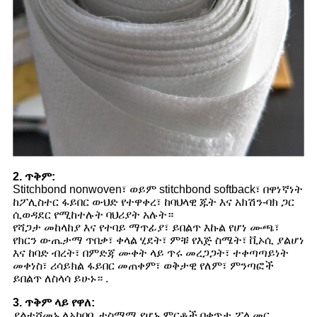
2. ጥቅም:
Stitchbond nonwoven፣ ወይም stitchbond softback፣ በዋነኛነት
ከፖሊስተር ፋይበር ውህድ የተዋቀረ፣ ከባህላዊ ጁት እና አክሽን-ባክ ጋር
ሲወዳደር የሚከተሉት ባህሪያት አሉት።
የሻጋታ መከላከያ እና የተባይ ማጥፊያ፣ ይበልጥ እኩል የሆነ ሙጫ፣
የክርን ውጤታማ ጥበቃ፣ ቀላል ሂደት፣ ምቹ የእጅ ስሜት፣ ቪኦሲ ያልሆነ
እና ከባድ ብረት፣ በምድጃ ሙቀት ላይ ጥሩ መረጋጋት፣ ተቀጣጣይነት
መቀነስ፣ ሪሳይክል ፋይበር መጠቀም፣ ወቅታዊ የለም፣ ምንጣፎች
ይበልጥ ለስላሳ ይሁኑ። .
3. ጥቅም ላይ የዋለ:
ያልተሸመኑ ለአካባቢ ተስማሚ የሆኑ ምርቶች በቀጥታ ፖሊመር