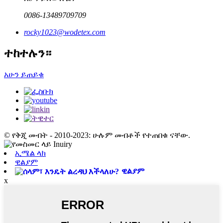
0086-13489709709
rocky1023@wodetex.com
ተከተሉን።
አሁን ይጠይቁ
© የቅጂ መብት - 2010-2023: ሁሉም መብቶች የተጠበቁ ናቸው.
ኢሜል ላክ
ዊልያም
ዊልያም
x