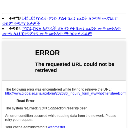
ቀዳሚ፡
14f 18f የስፌት ቦንድ ያልተሸፈነ ጨርቅ ለንጣፍ መደገፊያ
ወይም የጫማ እቃዎች
ቀጣይ፡-
ፕሮፌሽናል አምራች ያልሆነ የተሸመነ ጨርቅ ሙቅ መቅለጥ
ሙጫ ሉህ ፒንግፖንግ ሙቅ መቅለጥ ማጣበቂያ ፊልም