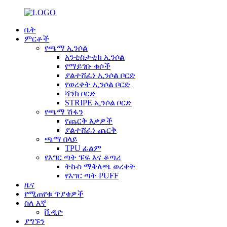
ቤት
ምርቶች
የጫማ ኢንሶል
አንቲስታቲክ ኢንሶል
የማይገቡ ቁሶች
ያልተሸፈነ ኢንሶል ቦርድ
የወረቀት ኢንሶል ቦርድ
ሻንክ ቦርድ
STRIPE ኢንሶል ቦርድ
የጫማ ሽፋን
የጨርቅ እቃዎች
ያልተሸፈነ ጨርቅ
ጫማ በላይ
TPU ፊልም
የእግር ጣት ፑፍ እና ቆጣሪ
ትኩስ ማቅለጫ ወረቀት
የእግር ጣት PUFF
ዜና
የሚጠየቁ ጥያቄዎች
ስለ እኛ
ቪዲዮ
ያግኙን