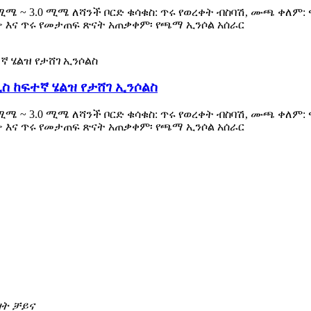
 ሚሜ ~ 3.0 ሚሜ ለሻንች ቦርድ ቁሳቁስ: ጥሩ የወረቀት ብስባሽ, ሙጫ ቀለም
ዋጭ እና ጥሩ የመታጠፍ ጽናት አጠቃቀም፡ የጫማ ኢንሶል አሰራር
ስ ከፍተኛ ሄልዝ የታሸገ ኢንሶልስ
 ሚሜ ~ 3.0 ሚሜ ለሻንች ቦርድ ቁሳቁስ: ጥሩ የወረቀት ብስባሽ, ሙጫ ቀለም
ዋጭ እና ጥሩ የመታጠፍ ጽናት አጠቃቀም፡ የጫማ ኢንሶል አሰራር
ዛት ቻይና