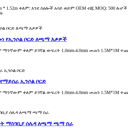
914m * 1.52m ቀለም: እንደ ስዕሎች አሳይ ወይም OEM ብጁ MOQ: 500 ሉሆ
ነት
መነ የኢንሶል ቦርድ ለጫማ እቃዎች
ም ማንኛውም ቀለም ይገኛል ውፍረት 1.0mm-4.0mm መጠን 1.5M*1M ተ
የማይሰራ ኢንሶል ቦርድ
ም ማንኛውም ቀለም ይገኛል ውፍረት 1.0mm-4.0mm መጠን 1.5M*1M ተ
ቀት ማስገቢያ ሰሌዳ ለጫማ ጫማ ስራ