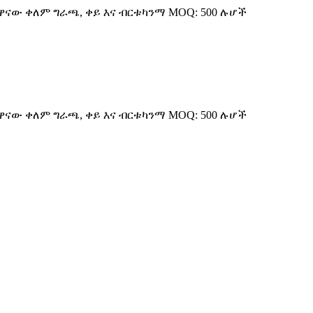
: ዋናው ቀለም ግራጫ, ቀይ እና ብርቱካንማ MOQ: 500 ሉሆች
: ዋናው ቀለም ግራጫ, ቀይ እና ብርቱካንማ MOQ: 500 ሉሆች