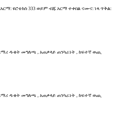
ች አርማ: ዩሮቴክስ 333 ወይም ብጁ አርማ ተቀበል ናሙና: ነጻ ጥቅል:
ጨማሪ ዱቄት መግለጫ , አጠቃላይ ጠንካራነት , ከፍተኛ ወጪ
ጨማሪ ዱቄት መግለጫ , አጠቃላይ ጠንካራነት , ከፍተኛ ወጪ