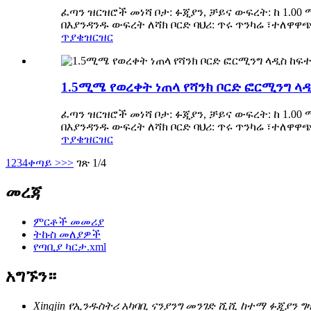
ፈጣን ዝርዝሮች መነሻ ቦታ: ፉጂያን, ቻይና ውፍረት: ከ 1.00
በእያንዳንዱ ውፍረት ለሻክ ቦርድ ባህሪ: ጥሩ ጥንካሬ ፣ተለዋ
ጥያቄ
ዝርዝር
1.5ሚሜ የወረቀት ነጠላ የሻንክ ቦርድ ፎርሚንግ ላዲ
ፈጣን ዝርዝሮች መነሻ ቦታ: ፉጂያን, ቻይና ውፍረት: ከ 1.00
በእያንዳንዱ ውፍረት ለሻክ ቦርድ ባህሪ: ጥሩ ጥንካሬ ፣ተለዋ
ጥያቄ
ዝርዝር
1
2
3
4
ቀጣይ >
>>
ገጽ 1/4
መረጃ
ምርቶች መመሪያ
ትኩስ መለያዎች
የጣቢያ ካርታ.xml
አግኙን።
Xingjin የኢንዱስትሪ አካባቢ ናንያንግ መንገድ ሺሺ ከተማ ፉጂያን ግ