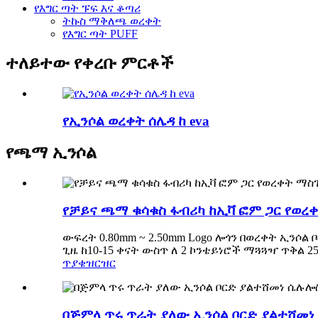
የእግር ጣት ፑፍ እና ቆጣሪ
ትኩስ ማቅለጫ ወረቀት
የእግር ጣት PUFF
ተለይተው የቀረቡ ምርቶች
የኢንሶል ወረቀት ሰሌዳ ከ eva
የጫማ ኢንሶል
የቻይና ጫማ ቁሳቁስ ፋብሪካ ከኢቫ ፎም ጋር የወረ
ውፍረት 0.80mm ~ 2.50mm Logo ሎጎን በወረቀት ኢንሶ
ጊዜ ከ10-15 ቀናት ውስጥ ለ 2 ኮንቴይነሮች ማጓጓዣ ጥቅል 
ጥያቄ
ዝርዝር
በጅምላ ጥሩ ጥራት ያለው ኢንሶል ቦርድ ያልተሸመነ