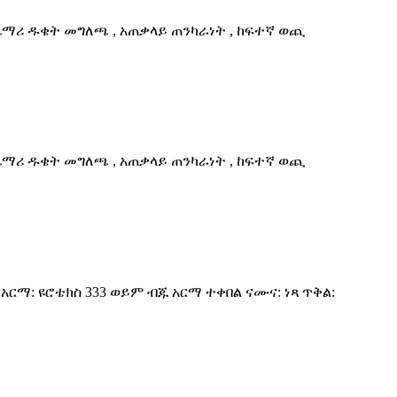
ጨማሪ ዱቄት መግለጫ , አጠቃላይ ጠንካራነት , ከፍተኛ ወጪ
ጨማሪ ዱቄት መግለጫ , አጠቃላይ ጠንካራነት , ከፍተኛ ወጪ
ች አርማ: ዩሮቴክስ 333 ወይም ብጁ አርማ ተቀበል ናሙና: ነጻ ጥቅል: