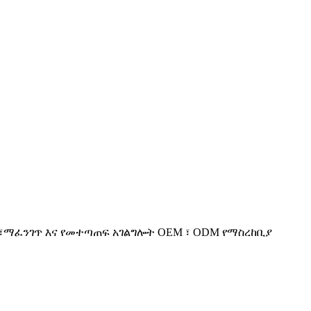
ካሬ ፣ማፈንገጥ እና የመተጣጠፍ አገልግሎት OEM ፣ ODM የማስረከቢያ