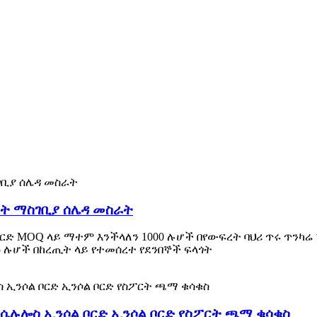
ቀት ማስገቢያ ሰሌዳ መስራት
ል ቦርድ MOQ ላይ ማተም እንችላለን 1000 ሉሆች በየውፍረት ባህሪ ጥሩ ጥን
25 ሉሆች በከረጢት ላይ የተመሰረተ የደንበኞች ፍላጎት
 ሴሉሎስ ኢንሶል ቦርድ ኢንሶል ቦርድ የስፖርት ጫማ ቁሳቁስ