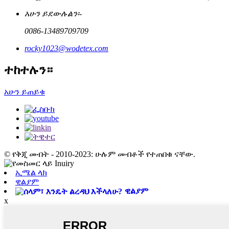
አሁን ይደውሉልን፡-
0086-13489709709
rocky1023@wodetex.com
ተከተሉን።
አሁን ይጠይቁ
© የቅጂ መብት - 2010-2023: ሁሉም መብቶች የተጠበቁ ናቸው.
ኢሜል ላክ
ዊልያም
ዊልያም
x