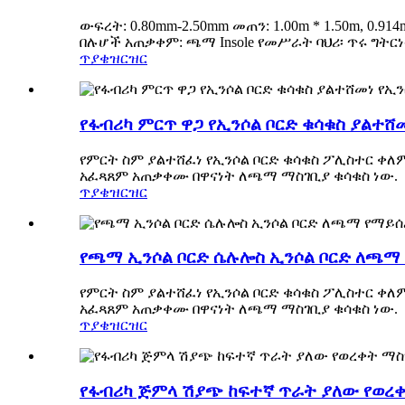
ውፍረት: 0.80mm-2.50mm መጠን: 1.00m * 1.50m, 0.
በሉሆች አጠቃቀም: ጫማ Insole የመሥራት ባህሪ፡ ጥሩ ግትር
ጥያቄ
ዝርዝር
የፋብሪካ ምርጥ ዋጋ የኢንሶል ቦርድ ቁሳቁስ ያልተሸ
የምርት ስም ያልተሸፈነ የኢንሶል ቦርድ ቁሳቁስ ፖሊስተር ቀለ
አፈጻጸም አጠቃቀሙ በዋናነት ለጫማ ማስገቢያ ቁሳቁስ ነው.
ጥያቄ
ዝርዝር
የጫማ ኢንሶል ቦርድ ሴሉሎስ ኢንሶል ቦርድ ለጫማ 
የምርት ስም ያልተሸፈነ የኢንሶል ቦርድ ቁሳቁስ ፖሊስተር ቀለ
አፈጻጸም አጠቃቀሙ በዋናነት ለጫማ ማስገቢያ ቁሳቁስ ነው.
ጥያቄ
ዝርዝር
የፋብሪካ ጅምላ ሽያጭ ከፍተኛ ጥራት ያለው የወረ