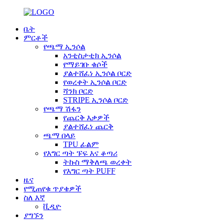
ቤት
ምርቶች
የጫማ ኢንሶል
አንቲስታቲክ ኢንሶል
የማይገቡ ቁሶች
ያልተሸፈነ ኢንሶል ቦርድ
የወረቀት ኢንሶል ቦርድ
ሻንክ ቦርድ
STRIPE ኢንሶል ቦርድ
የጫማ ሽፋን
የጨርቅ እቃዎች
ያልተሸፈነ ጨርቅ
ጫማ በላይ
TPU ፊልም
የእግር ጣት ፑፍ እና ቆጣሪ
ትኩስ ማቅለጫ ወረቀት
የእግር ጣት PUFF
ዜና
የሚጠየቁ ጥያቄዎች
ስለ እኛ
ቪዲዮ
ያግኙን