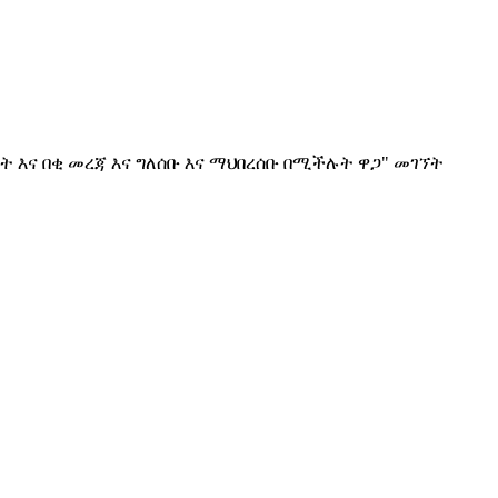
ት እና በቂ መረጃ እና ግለሰቡ እና ማህበረሰቡ በሚችሉት ዋጋ" መገኘት