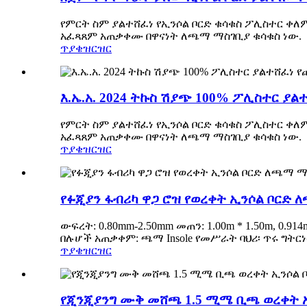
የምርት ስም ያልተሸፈነ የኢንሶል ቦርድ ቁሳቁስ ፖሊስተር ቀለ
አፈጻጸም አጠቃቀሙ በዋናነት ለጫማ ማስገቢያ ቁሳቁስ ነው.
ጥያቄ
ዝርዝር
እ.ኤ.አ. 2024 ትኩስ ሽያጭ 100% ፖሊስተር ያ
የምርት ስም ያልተሸፈነ የኢንሶል ቦርድ ቁሳቁስ ፖሊስተር ቀለ
አፈጻጸም አጠቃቀሙ በዋናነት ለጫማ ማስገቢያ ቁሳቁስ ነው.
ጥያቄ
ዝርዝር
የፉጂያን ፋብሪካ ዋጋ ሮዝ የወረቀት ኢንሶል ቦርድ
ውፍረት: 0.80mm-2.50mm መጠን: 1.00m * 1.50m, 0.
በሉሆች አጠቃቀም: ጫማ Insole የመሥራት ባህሪ፡ ጥሩ ግትር
ጥያቄ
ዝርዝር
የጂንጂያንግ ሙቅ መሸጫ 1.5 ሚሜ ቢጫ ወረቀት 