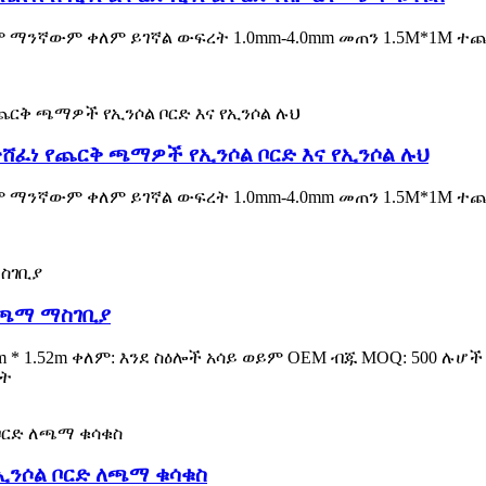
ም ማንኛውም ቀለም ይገኛል ውፍረት 1.0mm-4.0mm መጠን 1.5M*1M ተ
ልተሸፈነ የጨርቅ ጫማዎች የኢንሶል ቦርድ እና የኢንሶል ሉህ
ም ማንኛውም ቀለም ይገኛል ውፍረት 1.0mm-4.0mm መጠን 1.5M*1M ተ
 ለጫማ ማስገቢያ
914m * 1.52m ቀለም: እንደ ስዕሎች አሳይ ወይም OEM ብጁ MOQ: 500 ሉሆ
ነት
ኢንሶል ቦርድ ለጫማ ቁሳቁስ