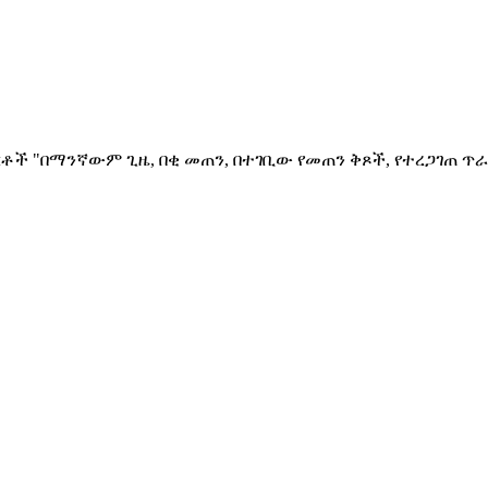
ቶች "በማንኛውም ጊዜ, በቂ መጠን, በተገቢው የመጠን ቅጾች, የተረጋገጠ ጥራ