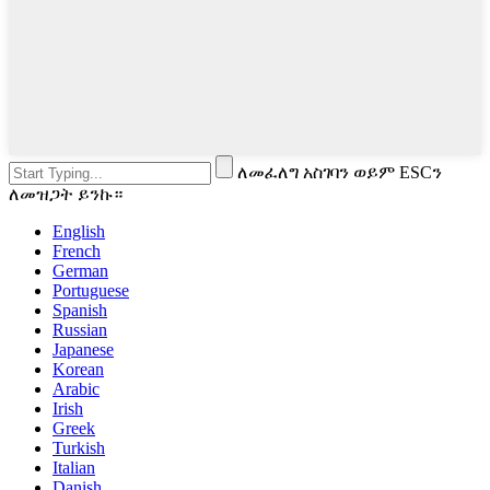
ለመፈለግ አስገባን ወይም ESCን
ለመዝጋት ይንኩ።
English
French
German
Portuguese
Spanish
Russian
Japanese
Korean
Arabic
Irish
Greek
Turkish
Italian
Danish