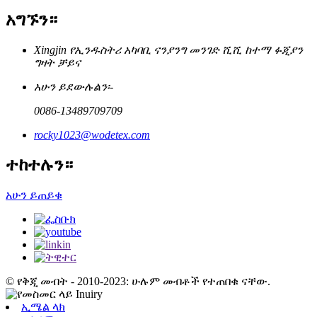
አግኙን።
Xingjin የኢንዱስትሪ አካባቢ ናንያንግ መንገድ ሺሺ ከተማ ፉጂያን
ግዛት ቻይና
አሁን ይደውሉልን፡-
0086-13489709709
rocky1023@wodetex.com
ተከተሉን።
አሁን ይጠይቁ
© የቅጂ መብት - 2010-2023: ሁሉም መብቶች የተጠበቁ ናቸው.
ኢሜል ላክ