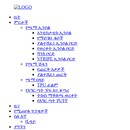
ቤት
ምርቶች
የጫማ ኢንሶል
አንቲስታቲክ ኢንሶል
የማይገቡ ቁሶች
ያልተሸፈነ ኢንሶል ቦርድ
የወረቀት ኢንሶል ቦርድ
ሻንክ ቦርድ
STRIPE ኢንሶል ቦርድ
የጫማ ሽፋን
የጨርቅ እቃዎች
ያልተሸፈነ ጨርቅ
ጫማ በላይ
TPU ፊልም
የእግር ጣት ፑፍ እና ቆጣሪ
ትኩስ ማቅለጫ ወረቀት
የእግር ጣት PUFF
ዜና
የሚጠየቁ ጥያቄዎች
ስለ እኛ
ቪዲዮ
ያግኙን