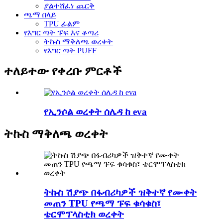
ያልተሸፈነ ጨርቅ
ጫማ በላይ
TPU ፊልም
የእግር ጣት ፑፍ እና ቆጣሪ
ትኩስ ማቅለጫ ወረቀት
የእግር ጣት PUFF
ተለይተው የቀረቡ ምርቶች
የኢንሶል ወረቀት ሰሌዳ ከ eva
ትኩስ ማቅለጫ ወረቀት
ትኩስ ሽያጭ በፋብሪካዎች ዝቅተኛ የሙቀት
መጠን TPU የጫማ ፑፍ ቁሳቁስ፣
ቴርሞፕላስቲክ ወረቀት