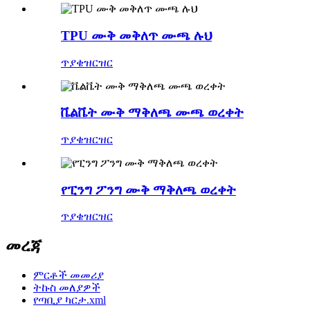
TPU ሙቅ መቅለጥ ሙጫ ሉህ
ጥያቄ
ዝርዝር
ቬልቬት ሙቅ ማቅለጫ ሙጫ ወረቀት
ጥያቄ
ዝርዝር
የፒንግ ፖንግ ሙቅ ማቅለጫ ወረቀት
ጥያቄ
ዝርዝር
መረጃ
ምርቶች መመሪያ
ትኩስ መለያዎች
የጣቢያ ካርታ.xml