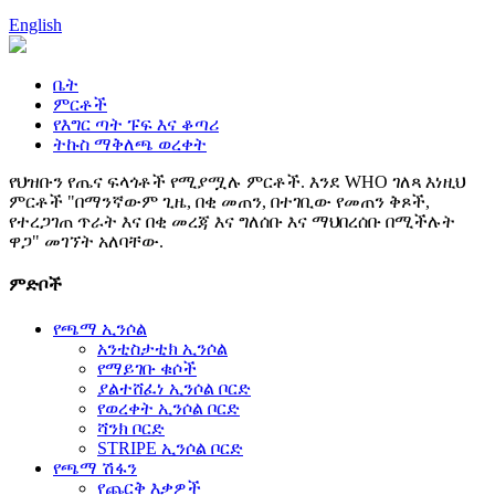
English
ቤት
ምርቶች
የእግር ጣት ፑፍ እና ቆጣሪ
ትኩስ ማቅለጫ ወረቀት
የህዝቡን የጤና ፍላጎቶች የሚያሟሉ ምርቶች. እንደ WHO ገለጻ እነዚህ
ምርቶች "በማንኛውም ጊዜ, በቂ መጠን, በተገቢው የመጠን ቅጾች,
የተረጋገጠ ጥራት እና በቂ መረጃ እና ግለሰቡ እና ማህበረሰቡ በሚችሉት
ዋጋ" መገኘት አለባቸው.
ምድቦች
የጫማ ኢንሶል
አንቲስታቲክ ኢንሶል
የማይገቡ ቁሶች
ያልተሸፈነ ኢንሶል ቦርድ
የወረቀት ኢንሶል ቦርድ
ሻንክ ቦርድ
STRIPE ኢንሶል ቦርድ
የጫማ ሽፋን
የጨርቅ እቃዎች