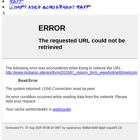
ዊልያም
ዊልያም
x