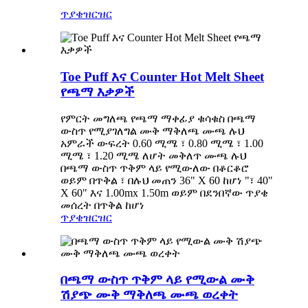
ጥያቄ
ዝርዝር
Toe Puff እና Counter Hot Melt Sheet
የጫማ እቃዎች
የምርት መግለጫ የጫማ ማቀፊያ ቁሳቁስ በጫማ
ውስጥ የሚያገለግል ሙቅ ማቅለጫ ሙጫ ሉህ
አምራች ውፍረት 0.60 ሚሜ ፣ 0.80 ሚሜ ፣ 1.00
ሚሜ ፣ 1.20 ሚሜ ለሆት መቅለጥ ሙጫ ሉህ
በጫማ ውስጥ ጥቅም ላይ የሚውለው በቆርቆሮ
ወይም በጥቅል ፣ በሉህ መጠን 36" X 60 ከሆነ "፣ 40"
X 60" እና 1.00mx 1.50m ወይም በደንበኛው ጥያቄ
መሰረት በጥቅል ከሆነ
ጥያቄ
ዝርዝር
በጫማ ውስጥ ጥቅም ላይ የሚውል ሙቅ
ሽያጭ ሙቅ ማቅለጫ ሙጫ ወረቀት