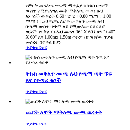
የምርት መግለጫ የጫማ ማቀፊያ ቁሳቁስ በጫማ
ውስጥ የሚያገለግል ሙቅ ማቅለጫ ሙጫ ሉህ
አምራች ውፍረት 0.60 ሚሜ ፣ 0.80 ሚሜ ፣ 1.00
ሚሜ ፣ 1.20 ሚሜ ለሆት መቅለጥ ሙጫ ሉህ
በጫማ ውስጥ ጥቅም ላይ የሚውለው በቆርቆሮ
ወይም በጥቅል ፣ በሉህ መጠን 36" X 60 ከሆነ "፣ 40"
X 60" እና 1.00mx 1.50m ወይም በደንበኛው ጥያቄ
መሰረት በጥቅል ከሆነ
ጥያቄ
ዝርዝር
ትኩስ መቅለጥ ሙጫ ሉህ የጫማ ጣት ፑፍ
እና የቆጣሪ ቁሶች
ጥያቄ
ዝርዝር
ጨርቅ ለሞቅ ማቅለጫ ሙጫ ወረቀት
ጥያቄ
ዝርዝር