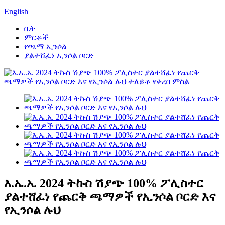
English
ቤት
ምርቶች
የጫማ ኢንሶል
ያልተሸፈነ ኢንሶል ቦርድ
እ.ኤ.አ. 2024 ትኩስ ሽያጭ 100% ፖሊስተር
ያልተሸፈነ የጨርቅ ጫማዎች የኢንሶል ቦርድ እና
የኢንሶል ሉህ