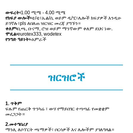
ውፍረት፡
1.00 ሚሜ - 4.00 ሚሜ
የክፍያ ውሎች፡
ቲ/ቲ፣ኤል/ሲ ወይም ዲ/ፒ፣ሌሎች ክፍያዎች እንዲሁ
ይገኛሉ፣pls ለበለጠ ዝርዝር መረጃ ያግኙን።
ቀለም፡
ቢጫ, ቡናማ, ሮዝ ወይም ማንኛውም ቀለም ደህና ነው.
ሞዴል፡
eurotex333, wodetex
የንግድ ዓይነት፡-
አምራች
ዝርዝሮች
1. ጥቅም
ፍጹም የጨርቅ ጥንካሬ ፣ ውሃ የማይበገር ተጣጣፊ የመቋቋም
መረጋጋት።
2.መተግበሪያ
ማንሊ ለሶፕርት ጫማዎች፣ ቦርሳዎች እና ሌሎችም ያገለግላል።