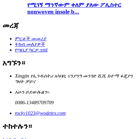
የሚገኝ ማንኛውም ቀለም ያለው ፖሊስተር
nonwoven insole b...
መረጃ
ምርቶች መመሪያ
ትኩስ መለያዎች
የጣቢያ ካርታ.xml
አግኙን።
Xingjin የኢንዱስትሪ አካባቢ ናንያንግ መንገድ ሺሺ ከተማ ፉጂያን
ግዛት ቻይና
አሁን ይደውሉልን፡-
0086-13489709709
rocky1023@wodetex.com
ተከተሉን።