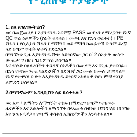
የሚጠየቁ ጥያቄዎች
1
. ስለ አገልግሎትህስ?
መ: በመጀመሪያ ፣ እያንዳንዱ እርምጃ PASS መሆኑን ለማረጋገጥ የእኛ
QC ጥሬ ዕቃዎችን (የፊት ቁሳቁስ ፣ ሙጫ እና የኋላ ወረቀት) ፣ PE
ሽፋን ፣ የሲሊኮን ሽፋን ፣ ማሸግ ፣ ወደ ማሸግ ከመፈተሽ በጣም ደረጃ
ላይ በጣም ጥብቅ ፍተሻ ያደርጋል።
በግንኙነቱ ጊዜ እያንዳንዱ ሻጭ ከደንበኛው ጋር በ12 ሰአታት ውስጥ
ውጤታማ በሆነ ጊዜ ምላሽ ይሰጣል።
እና የሰነድ ባልደረባችን ተጓዳኝ ሰነዶችን በሙያዊ እና በጊዜ ያቀርባል።
በኋላ የዶክመንተሪ ባልደረባችን ከደንበኛ ጋር ሙሉ በሙሉ ይገናኛል።
የእኛ የተዋሃደ ቡድን ለእያንዳንዱ ደንበኛ አስደሳች የሆነ ምቹ የገበያ
ልምድን ይሰጣል።
2.
በማንኛውም ኤግዚቢሽን ላይ ይሳተፋሉ?
መ: አዎ ፣ ልማትን ለማግኘት ተስፋ በማድረግ በጣም የተዘመኑ
ዜናዎችን እና እድሎችን ለማግኘት በየአመቱ በዌንዙ ፣ሻንግ ሃይ ፣ጓንግዙ
እና ኳንዙ ፣ቻይና የጫማ ቁሳቁስ ኤክስፖዎችን እንሳተፋለን።