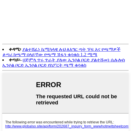
ቀዳሚ፡
ያልተሸፈነ ኬሚካላዊ ሉህ ለእግር ጣት ፑፍ እና የጫማዎች
ቆጣሪ ከጫማ በላይኛው የጫማ ሽፋን ቁሳቁስ 1.2 ሚሜ
ቀጣይ፡-
በጅምላ ጥሩ ጥራት ያለው ኢንሶል ቦርድ ያልተሸመነ ሴሉሎስ
ኢንሶል ቦርድ ኢንሶል ቦርድ የስፖርት ጫማ ቁሳቁስ