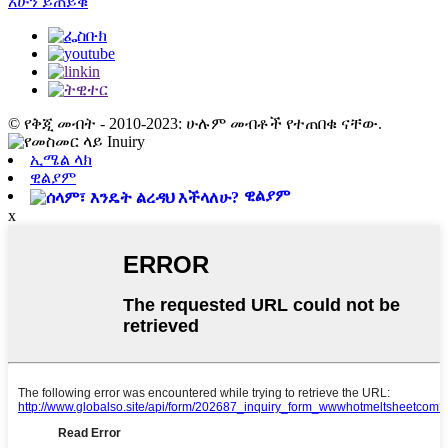
አሁን ይጠይቁ
© የቅጂ መብት - 2010-2023: ሁሉም መብቶች የተጠበቁ ናቸው.
ኢሜል ላክ
ዊልያም
ዊልያም
x