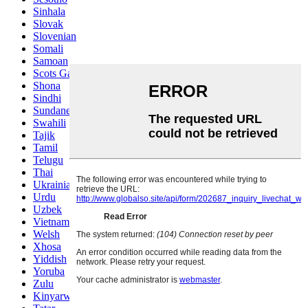
Sinhala
Slovak
Slovenian
Somali
Samoan
Scots Gaelic
Shona
Sindhi
Sundanese
Swahili
Tajik
Tamil
Telugu
Thai
Ukrainian
Urdu
Uzbek
Vietnamese
Welsh
Xhosa
Yiddish
Yoruba
Zulu
Kinyarwanda