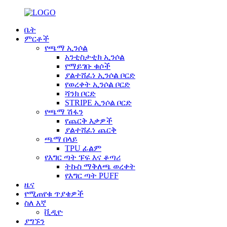
ቤት
ምርቶች
የጫማ ኢንሶል
አንቲስታቲክ ኢንሶል
የማይገቡ ቁሶች
ያልተሸፈነ ኢንሶል ቦርድ
የወረቀት ኢንሶል ቦርድ
ሻንክ ቦርድ
STRIPE ኢንሶል ቦርድ
የጫማ ሽፋን
የጨርቅ እቃዎች
ያልተሸፈነ ጨርቅ
ጫማ በላይ
TPU ፊልም
የእግር ጣት ፑፍ እና ቆጣሪ
ትኩስ ማቅለጫ ወረቀት
የእግር ጣት PUFF
ዜና
የሚጠየቁ ጥያቄዎች
ስለ እኛ
ቪዲዮ
ያግኙን