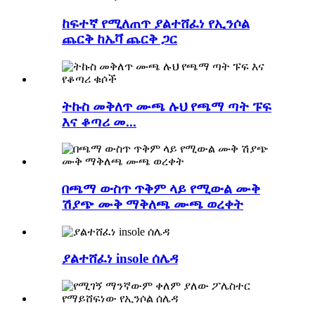
ከፍተኛ የሚለጠጥ ያልተሸፈነ የኢንሶል
ጨርቅ ከኤቫ ጨርቅ ጋር
ትኩስ መቅለጥ ሙጫ ሉህ የጫማ ጣት ፑፍ
እና ቆጣሪ መ...
በጫማ ውስጥ ጥቅም ላይ የሚውል ሙቅ
ሽያጭ ሙቅ ማቅለጫ ሙጫ ወረቀት
ያልተሸፈነ insole ሰሌዳ