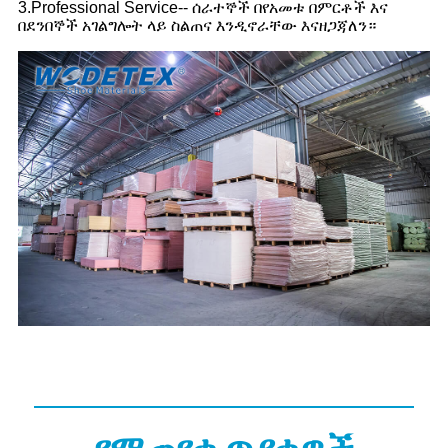
3.Professional Service-- ሰራተኞች በየአመቱ በምርቶች እና
በደንበኞች አገልግሎት ላይ ስልጠና እንዲኖራቸው እናዘጋጃለን።