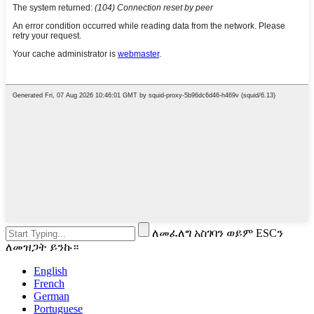
ለመፈለግ አስገባን ወይም ESCን
ለመዝጋት ይንኩ።
English
French
German
Portuguese