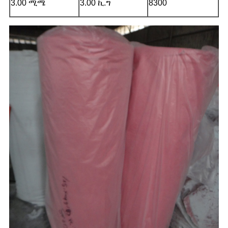
3.00 ሚሜ
3.00 ኪ.ግ
8300