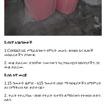
5.የእኛ አገልግሎቶች
1.Contact us: የሚፈለገውን የምርት መጠን, ቁሳቁስ እና ሌሎች
መስፈርቶችን ያሳውቁ.
2. ውል ይፈርሙ: ደንበኛው ናሙናውን ካረጋገጠ በኋላ ከኩባንያችን ጋር
ውል ይፈርሙ.
6.ስለ እኛ መረጃ
1.15 ዓመታት ልምድ - ከ15 ዓመታት በላይ ማጣበቂያዎችን በማምረት
እና በማቅረብ ላይ ቆይተናል።
2. ጥራት የተረጋገጠ - ከባድ የጥራት ፍተሻን ለማከናወን የተወሰነ ቡድን
አለን.