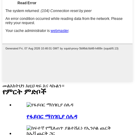
መልእክትህን እዚህ ጻፍ እና ላኩልን።
የምርት ምድቦች
የፋይበር ማስገቢያ ሰሌዳ