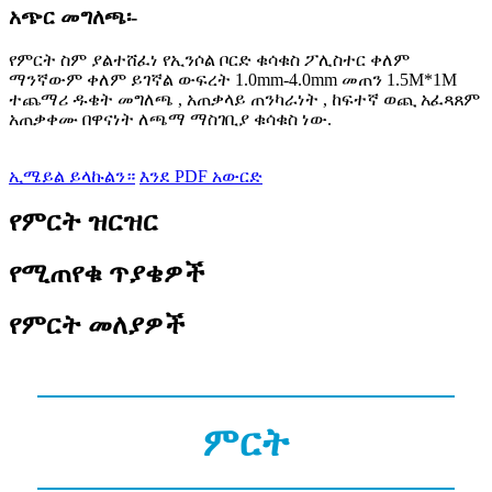
አጭር መግለጫ፡-
የምርት ስም ያልተሸፈነ የኢንሶል ቦርድ ቁሳቁስ ፖሊስተር ቀለም
ማንኛውም ቀለም ይገኛል ውፍረት 1.0mm-4.0mm መጠን 1.5M*1M
ተጨማሪ ዱቄት መግለጫ , አጠቃላይ ጠንካራነት , ከፍተኛ ወጪ አፈጻጸም
አጠቃቀሙ በዋናነት ለጫማ ማስገቢያ ቁሳቁስ ነው.
ኢሜይል ይላኩልን።
እንደ PDF አውርድ
የምርት ዝርዝር
የሚጠየቁ ጥያቄዎች
የምርት መለያዎች
ምርት