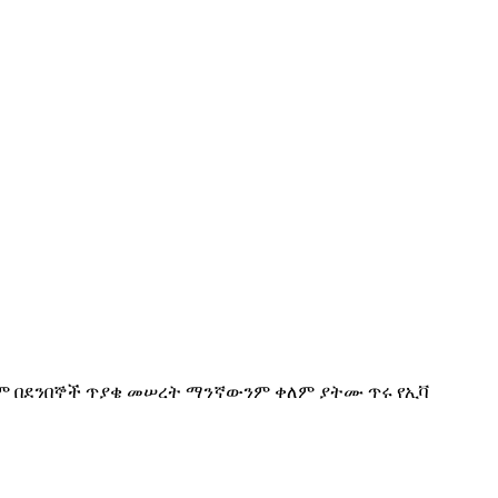
 ቀለም በደንበኞች ጥያቄ መሠረት ማንኛውንም ቀለም ያትሙ ጥሩ የኢቫ