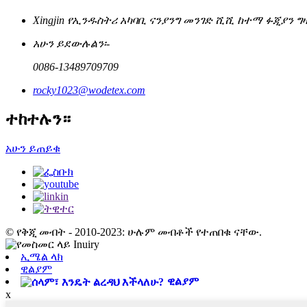
Xingjin የኢንዱስትሪ አካባቢ ናንያንግ መንገድ ሺሺ ከተማ ፉጂያን ግ
አሁን ይደውሉልን፡-
0086-13489709709
rocky1023@wodetex.com
ተከተሉን።
አሁን ይጠይቁ
© የቅጂ መብት - 2010-2023: ሁሉም መብቶች የተጠበቁ ናቸው.
ኢሜል ላክ
ዊልያም
ዊልያም
x