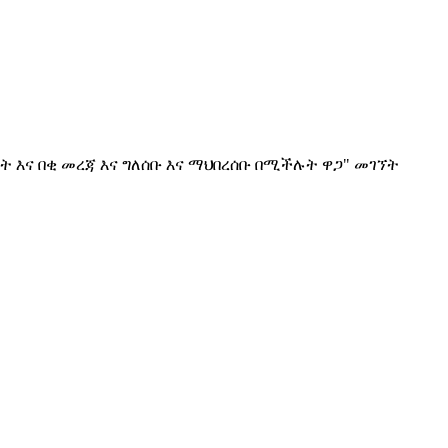
ት እና በቂ መረጃ እና ግለሰቡ እና ማህበረሰቡ በሚችሉት ዋጋ" መገኘት