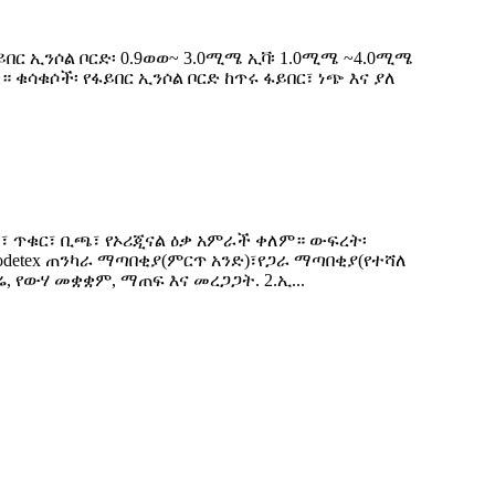
ይበር ኢንሶል ቦርድ፡ 0.9ወወ~ 3.0ሚሜ ኢቫ፡ 1.0ሚሜ ~4.0ሚሜ
። ቁሳቁሶች፡ የፋይበር ኢንሶል ቦርድ ከጥሩ ፋይበር፣ ነጭ እና ያለ
ጭ፣ ጥቁር፣ ቢጫ፣ የኦሪጂናል ዕቃ አምራች ቀለም። ውፍረት፡
odetex ጠንካራ ማጣበቂያ(ምርጥ አንድ)፣የጋራ ማጣበቂያ(የተሻለ
ሬ, የውሃ መቋቋም, ማጠፍ እና መረጋጋት. 2.ኢ...