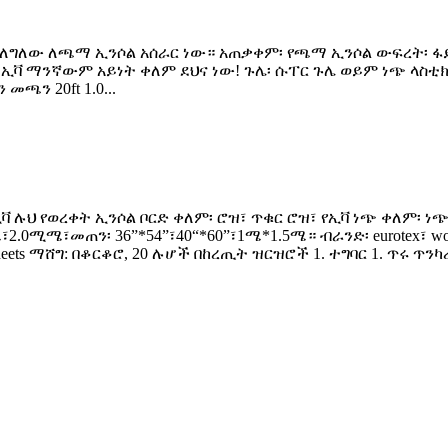
የሚያገለግለው ለጫማ ኢንሶል አሰራር ነው። አጠቃቀም፡ የጫማ ኢንሶል ውፍረት፡ ፋ
ቀለም፡ ኢቫ ማንኛውም አይነት ቀለም ደህና ነው! ጉሌ፡ ሱፐር ጉሌ ወይም ነጭ ላስቲክ
ን 20ft 1.0...
ቫ ሉህ የወረቀት ኢንሶል ቦርድ ቀለም፡ ሮዝ፣ ጥቁር ሮዝ፣ የኢቫ ነጭ ቀለም፡ ነ
0ሚሜ፣መጠን፡ 36”*54”፣40“*60”፣1ሜ*1.5ሜ። ብራንድ፡ eurotex፣ w
ets ማሸግ: በቆርቆሮ, 20 ሉሆች በከረጢት ዝርዝሮች 1. ተግባር 1. ጥሩ ጥንካ