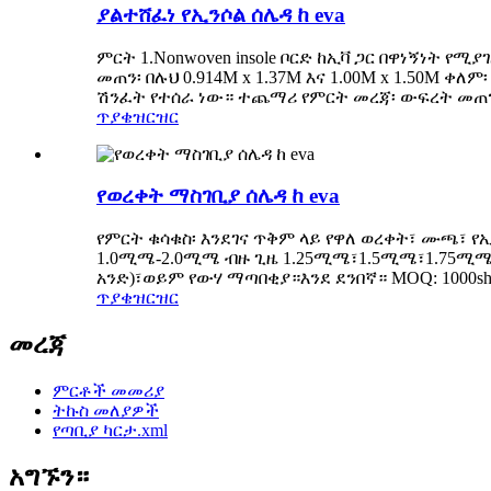
ያልተሸፈነ የኢንሶል ሰሌዳ ከ eva
ምርት 1.Nonwoven insole ቦርድ ከኢቫ ጋር በዋነኝነት 
መጠን፡ በሉህ 0.914M x 1.37M እና 1.00M x 1.50M 
ሽንፈት የተሰራ ነው። ተጨማሪ የምርት መረጃ፡ ውፍረት መጠን መጫ
ጥያቄ
ዝርዝር
የወረቀት ማስገቢያ ሰሌዳ ከ eva
የምርት ቁሳቁስ፡ እንደገና ጥቅም ላይ የዋለ ወረቀት፣ ሙጫ፣ የኢ
1.0ሚሜ-2.0ሚሜ ብዙ ጊዜ 1.25ሚሜ፣1.5ሚሜ፣1.75ሚሜ፣2.
አንድ)፣ወይም የውሃ ማጣበቂያ።እንደ ደንበኛ። MOQ: 1000she
ጥያቄ
ዝርዝር
መረጃ
ምርቶች መመሪያ
ትኩስ መለያዎች
የጣቢያ ካርታ.xml
አግኙን።