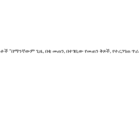
ቶች "በማንኛውም ጊዜ, በቂ መጠን, በተገቢው የመጠን ቅጾች, የተረጋገጠ ጥራ