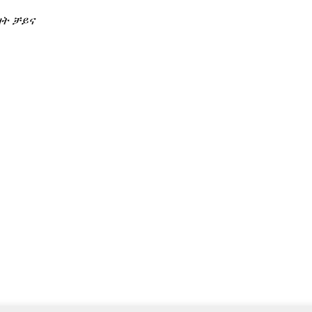
ዛት ቻይና