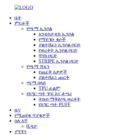
ቤት
ምርቶች
የጫማ ኢንሶል
አንቲስታቲክ ኢንሶል
የማይገቡ ቁሶች
ያልተሸፈነ ኢንሶል ቦርድ
የወረቀት ኢንሶል ቦርድ
ሻንክ ቦርድ
STRIPE ኢንሶል ቦርድ
የጫማ ሽፋን
የጨርቅ እቃዎች
ያልተሸፈነ ጨርቅ
ጫማ በላይ
TPU ፊልም
የእግር ጣት ፑፍ እና ቆጣሪ
ትኩስ ማቅለጫ ወረቀት
የእግር ጣት PUFF
ዜና
የሚጠየቁ ጥያቄዎች
ስለ እኛ
ቪዲዮ
ያግኙን