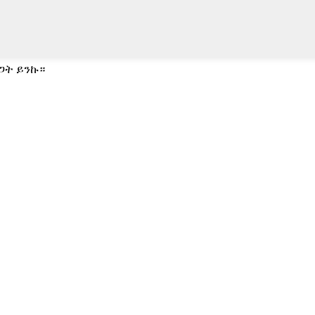
ጋት ይንኩ።