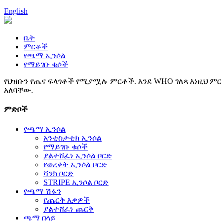
English
ቤት
ምርቶች
የጫማ ኢንሶል
የማይገቡ ቁሶች
የህዝቡን የጤና ፍላጎቶች የሚያሟሉ ምርቶች. እንደ WHO ገለጻ እነዚህ ምር
አለባቸው.
ምድቦች
የጫማ ኢንሶል
አንቲስታቲክ ኢንሶል
የማይገቡ ቁሶች
ያልተሸፈነ ኢንሶል ቦርድ
የወረቀት ኢንሶል ቦርድ
ሻንክ ቦርድ
STRIPE ኢንሶል ቦርድ
የጫማ ሽፋን
የጨርቅ እቃዎች
ያልተሸፈነ ጨርቅ
ጫማ በላይ