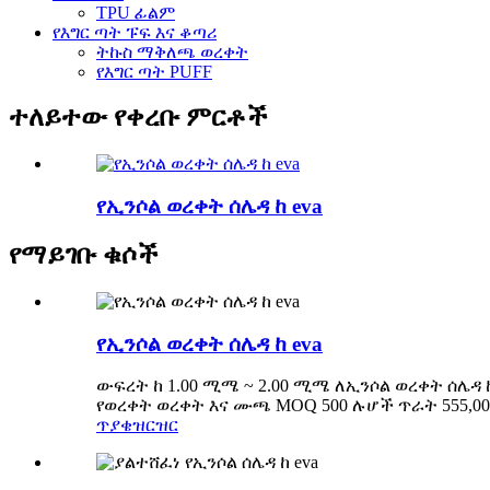
TPU ፊልም
የእግር ጣት ፑፍ እና ቆጣሪ
ትኩስ ማቅለጫ ወረቀት
የእግር ጣት PUFF
ተለይተው የቀረቡ ምርቶች
የኢንሶል ወረቀት ሰሌዳ ከ eva
የማይገቡ ቁሶች
የኢንሶል ወረቀት ሰሌዳ ከ eva
ውፍረት ከ 1.00 ሚሜ ~ 2.00 ሚሜ ለኢንሶል ወረቀት ሰሌዳ
የወረቀት ወረቀት እና ሙጫ MOQ 500 ሉሆች ጥራት 555,001
ጥያቄ
ዝርዝር