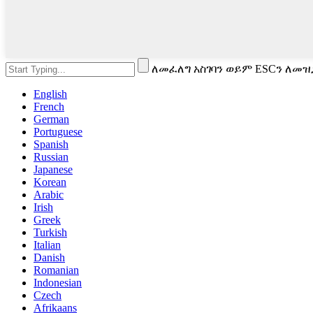
ለመፈለግ አስገባን ወይም ESCን ለመዝ
English
French
German
Portuguese
Spanish
Russian
Japanese
Korean
Arabic
Irish
Greek
Turkish
Italian
Danish
Romanian
Indonesian
Czech
Afrikaans