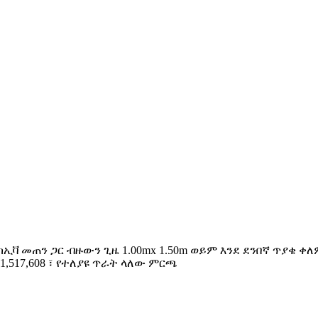
 ከኢቫ መጠን ጋር ብዙውን ጊዜ 1.00mx 1.50m ወይም እንደ ደንበኛ ጥያቄ
,517,608 ፣ የተለያዩ ጥራት ላለው ምርጫ