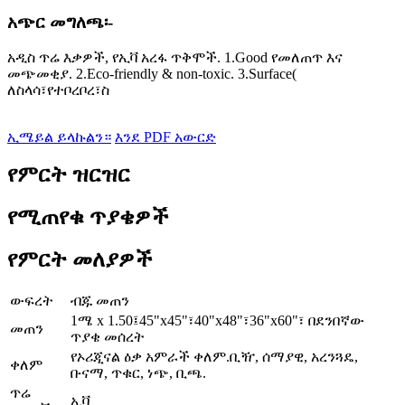
አጭር መግለጫ፡-
አዲስ ጥሬ እቃዎች, የኢቫ አረፋ ጥቅሞች. 1.Good የመለጠጥ እና
መጭመቂያ. 2.Eco-friendly & non-toxic. 3.Surface(
ለስላሳ፣የተቦረቦረ፣ስ
ኢሜይል ይላኩልን።
እንደ PDF አውርድ
የምርት ዝርዝር
የሚጠየቁ ጥያቄዎች
የምርት መለያዎች
ውፍረት
ብጁ መጠን
1ሜ x 1.50፤45"x45"፣40"x48"፣36"x60"፣ በደንበኛው
መጠን
ጥያቄ መሰረት
የኦሪጂናል ዕቃ አምራች ቀለም.ቢዥ, ሰማያዊ, አረንጓዴ,
ቀለም
ቡናማ, ጥቁር, ነጭ, ቢጫ.
ጥሬ
ኢቫ