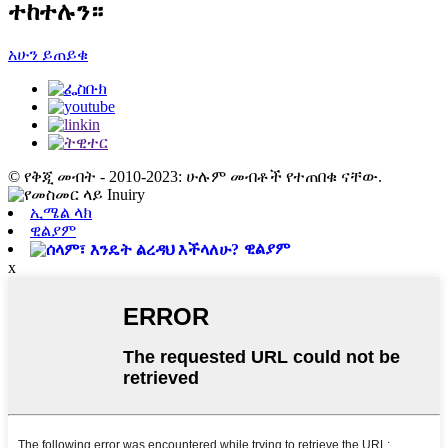
ተከተሉን።
አሁን ይጠይቁ
© የቅጂ መብት - 2010-2023: ሁሉም መብቶች የተጠበቁ ናቸው.
ኢሜል ላክ
ዊልያም
ዊልያም
x