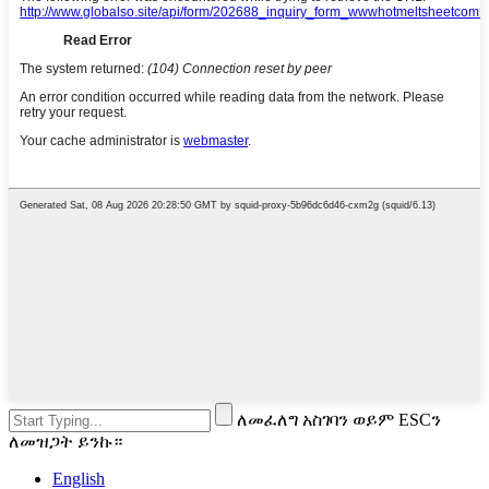
ለመፈለግ አስገባን ወይም ESCን
ለመዝጋት ይንኩ።
English