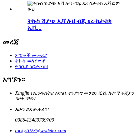
ትኩስ ሽያጭ ኢቫ ሉህ ብጁ ፀረ-ስታቲክ
ኢቪ...
መረጃ
ምርቶች መመሪያ
ትኩስ መለያዎች
የጣቢያ ካርታ.xml
አግኙን።
Xingjin የኢንዱስትሪ አካባቢ ናንያንግ መንገድ ሺሺ ከተማ ፉጂያን
ግዛት ቻይና
አሁን ይደውሉልን፡-
0086-13489709709
rocky1023@wodetex.com