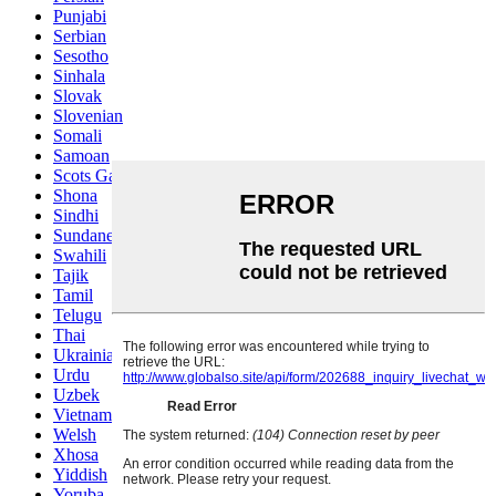
Punjabi
Serbian
Sesotho
Sinhala
Slovak
Slovenian
Somali
Samoan
Scots Gaelic
Shona
Sindhi
Sundanese
Swahili
Tajik
Tamil
Telugu
Thai
Ukrainian
Urdu
Uzbek
Vietnamese
Welsh
Xhosa
Yiddish
Yoruba