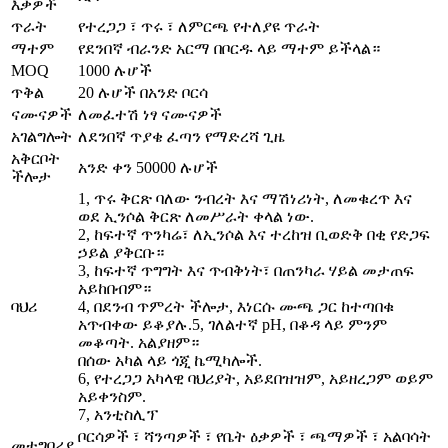
እቃዎች
ጥራት
የተረጋጋ ፣ ጥሩ ፣ ለምርጫ የተለያዩ ጥራት
ማተም
የደንበኛ ብራንድ አርማ በቦርዱ ላይ ማተም ይችላል።
MOQ
1000 ሉሆች
ጥቅል
20 ሉሆች በአንድ ቦርሳ
ናሙናዎች
ለመፈተሽ ነፃ ናሙናዎች
አገልግሎት
ለደንበኛ ጥያቄ ፈጣን የማድረሻ ጊዜ
አቅርቦት
አንድ ቀን 50000 ሉሆች
ችሎታ
1, ጥሩ ቅርጽ ባለው ንብረት እና ማሽነሪነት, ለመቁረጥ እና
ወደ ኢንሶል ቅርጽ ለመሥራት ቀላል ነው.
2, ከፍተኛ ጥንካሬ፣ ለኢንሶል እና ተረከዝ ቢወድቅ በቂ የድጋፍ
ኃይል ያቅርቡ።
3, ከፍተኛ ጥግግት እና ጥብቅነት፣ በጠንካራ ሃይል መታጠፍ
አይከበብም።
ባህሪ
4, በደንብ ጥምረት ችሎታ, እነርሱ ሙጫ ጋር ከተጣበቁ
አጥብቀው ይቆያሉ.5, ገለልተኛ pH, በቆዳ ላይ ምንም
መቆጣት. አልያዘም።
በሰው አካል ላይ ጎጂ ኬሚካሎች.
6, የተረጋጋ አካላዊ ባህሪያት, አይደበዝዝም, አይዘረጋም ወይም
አይቀንስም.
7, አንቲስሊፕ
ቦርሳዎች ፣ ሻንጣዎች ፣ የቤት ዕቃዎች ፣ ጫማዎች ፣ አልባሳት
መተግበሪያ