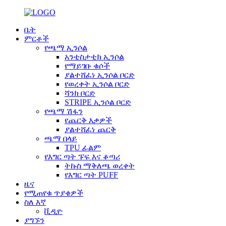
ቤት
ምርቶች
የጫማ ኢንሶል
አንቲስታቲክ ኢንሶል
የማይገቡ ቁሶች
ያልተሸፈነ ኢንሶል ቦርድ
የወረቀት ኢንሶል ቦርድ
ሻንክ ቦርድ
STRIPE ኢንሶል ቦርድ
የጫማ ሽፋን
የጨርቅ እቃዎች
ያልተሸፈነ ጨርቅ
ጫማ በላይ
TPU ፊልም
የእግር ጣት ፑፍ እና ቆጣሪ
ትኩስ ማቅለጫ ወረቀት
የእግር ጣት PUFF
ዜና
የሚጠየቁ ጥያቄዎች
ስለ እኛ
ቪዲዮ
ያግኙን