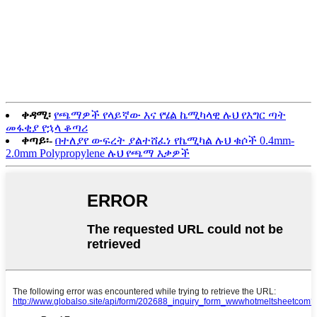
ቀዳሚ፡
የጫማዎች የላይኛው እና የሄል ኬሚካላዊ ሉህ የእግር ጣት
መፋቂያ የኋላ ቆጣሪ
ቀጣይ፡-
በተለያየ ውፍረት ያልተሸፈነ የኬሚካል ሉህ ቁሶች 0.4mm-
2.0mm Polypropylene ሉህ የጫማ እቃዎች