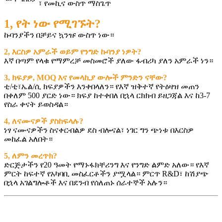
፣ የመኪና ውስጥ ማስጌጥ
1, የት ነው የሚገኙት?
ኩባንያችን በቻይና ኳንዡ ውስጥ ነው።
2, እርስዎ አምራች ወይም የንግድ ኩባንያ ነዎት?
እኛ በጣም የላቁ የማምረቻ መስመሮች ያለው ፋብሪካ ያለን አምራች ነን።
3, ክፍያዎ, MOQ እና የመላኪያ ውሎች ምንድን ናቸው?
ቲ/ቲ፣ኤል/ሲ ክፍያዎችን እንቀበላለን። የእኛ ዝቅተኛ የትዕዛዝ መጠን
በቀለም 500 ያርድ ነው። ክፍያ ከተቀበለ በኋላ ርክክብ ይዘጋጃል እና ከ3-7
የስራ ቀናት ይወስዳል።
4, ለናሙናዎች ያስከፍላሉ?
ነፃ ናሙናዎችን ስናቀርብልዎ ደስ ብሎናል፣ ነገር ግን ጭነቱ በእርስዎ
መከፈል አለበት።
5, ለምን መረጥክ?
ድርጅታችን የ20 ዓመት የማኑፋክቸሪንግ እና የንግድ ልምድ አለው። የእኛ
ምርት ከፍተኛ የአካባቢ መስፈርቶችን ያሟላል። ምርጥ R&D፣ ከሽያጭ
በኋላ አገልግሎቶች እና በደንብ የሰለጠኑ ሰራተኞች አሉን።