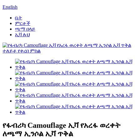
English
ቤት
ምርቶች
ጫማ በላይ
ኢቫ ሉህ
የፋብሪካ Camouflage ኢቫ የአረፋ ወረቀት
ለጫማ ኢንሶል ኢቫ ጥቅል