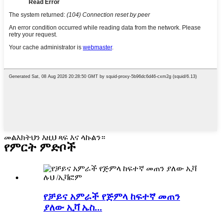
መልእክትህን እዚህ ጻፍ እና ላኩልን።
የምርት ምድቦች
የቻይና አምራች የጅምላ ከፍተኛ መጠን
ያለው ኢቫ ኤስ...