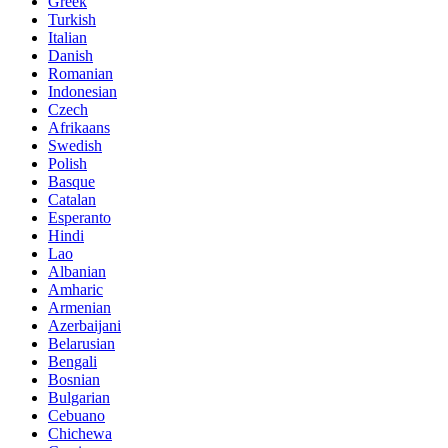
Greek
Turkish
Italian
Danish
Romanian
Indonesian
Czech
Afrikaans
Swedish
Polish
Basque
Catalan
Esperanto
Hindi
Lao
Albanian
Amharic
Armenian
Azerbaijani
Belarusian
Bengali
Bosnian
Bulgarian
Cebuano
Chichewa