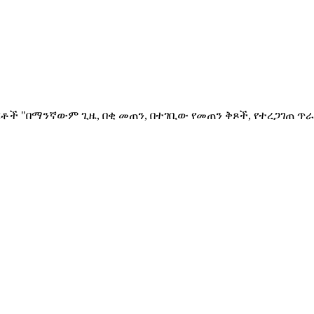
ቶች "በማንኛውም ጊዜ, በቂ መጠን, በተገቢው የመጠን ቅጾች, የተረጋገጠ ጥራ