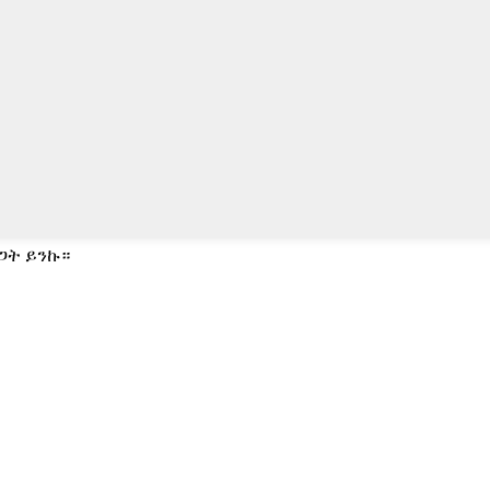
ጋት ይንኩ።