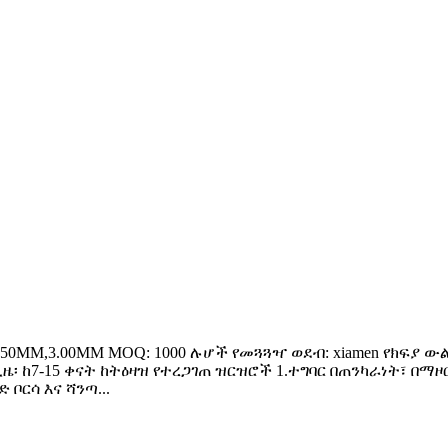
.50MM,3.00MM MOQ: 1000 ሉሆች የመጓጓዣ ወደብ: xiamen የክፍያ ውል
ጊዜ፡ ከ7-15 ቀናት ከትዕዛዝ የተረጋገጠ ዝርዝሮች 1.ተግባር በጠንካራነት፣ በ
ቦርሳ እና ሻንጣ...