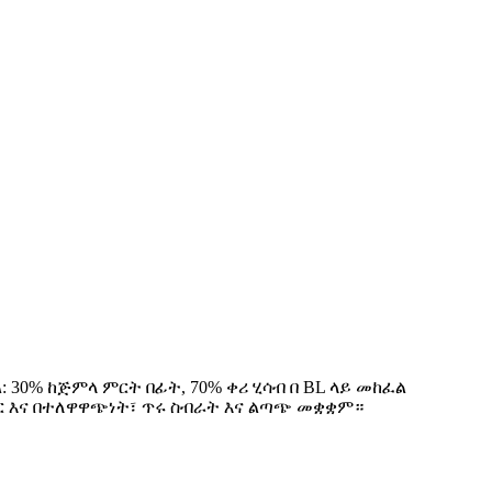
: 30% ከጅምላ ምርት በፊት, 70% ቀሪ ሂሳብ በ BL ላይ መከፈል
ማዞር እና በተለዋዋጭነት፣ ጥሩ ስብራት እና ልጣጭ መቋቋም።