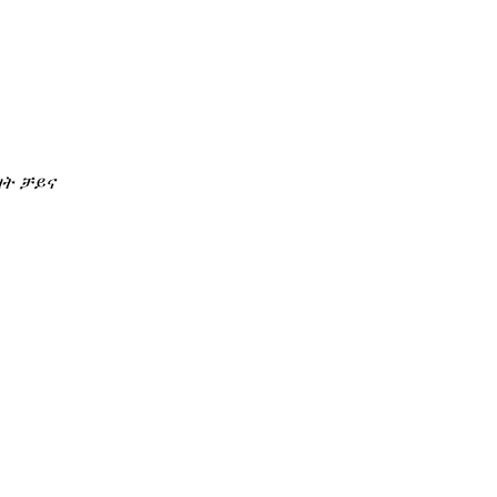
ዛት ቻይና