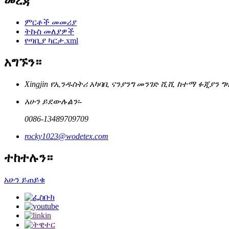
መረጃ
ምርቶች መመሪያ
ትኩስ መለያዎች
የጣቢያ ካርታ.xml
አግኙን።
Xingjin የኢንዱስትሪ አካባቢ ናንያንግ መንገድ ሺሺ ከተማ ፉጂያን ግ
አሁን ይደውሉልን፡-
0086-13489709709
rocky1023@wodetex.com
ተከተሉን።
አሁን ይጠይቁ