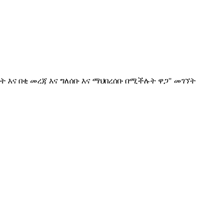
ት እና በቂ መረጃ እና ግለሰቡ እና ማህበረሰቡ በሚችሉት ዋጋ" መገኘት