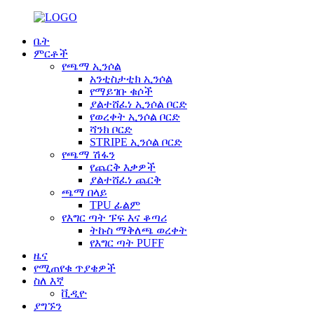
ቤት
ምርቶች
የጫማ ኢንሶል
አንቲስታቲክ ኢንሶል
የማይገቡ ቁሶች
ያልተሸፈነ ኢንሶል ቦርድ
የወረቀት ኢንሶል ቦርድ
ሻንክ ቦርድ
STRIPE ኢንሶል ቦርድ
የጫማ ሽፋን
የጨርቅ እቃዎች
ያልተሸፈነ ጨርቅ
ጫማ በላይ
TPU ፊልም
የእግር ጣት ፑፍ እና ቆጣሪ
ትኩስ ማቅለጫ ወረቀት
የእግር ጣት PUFF
ዜና
የሚጠየቁ ጥያቄዎች
ስለ እኛ
ቪዲዮ
ያግኙን