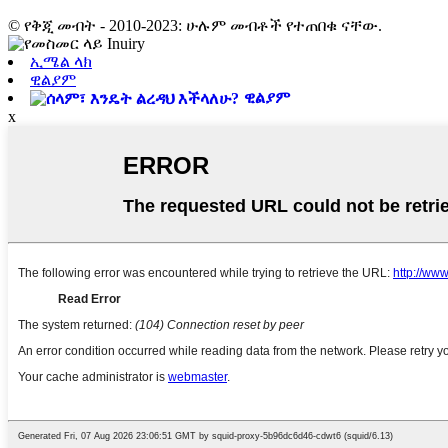
© የቅጂ መብት - 2010-2023: ሁሉም መብቶች የተጠበቁ ናቸው.
ኢሜል ላክ
ዊልያም
ዊልያም
x