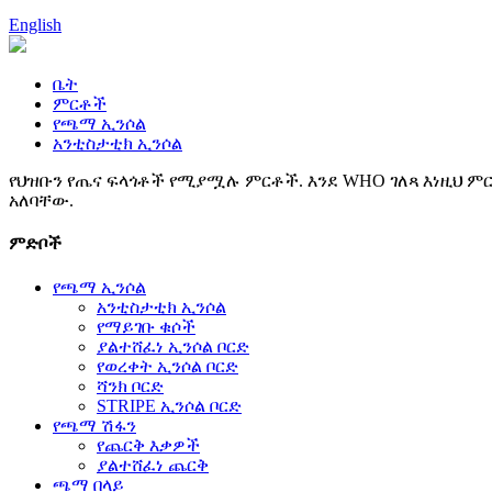
English
ቤት
ምርቶች
የጫማ ኢንሶል
አንቲስታቲክ ኢንሶል
የህዝቡን የጤና ፍላጎቶች የሚያሟሉ ምርቶች. እንደ WHO ገለጻ እነዚህ ምር
አለባቸው.
ምድቦች
የጫማ ኢንሶል
አንቲስታቲክ ኢንሶል
የማይገቡ ቁሶች
ያልተሸፈነ ኢንሶል ቦርድ
የወረቀት ኢንሶል ቦርድ
ሻንክ ቦርድ
STRIPE ኢንሶል ቦርድ
የጫማ ሽፋን
የጨርቅ እቃዎች
ያልተሸፈነ ጨርቅ
ጫማ በላይ