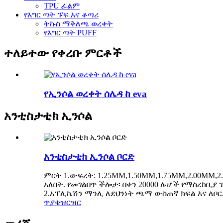
TPU ፊልም
የእግር ጣት ፑፍ እና ቆጣሪ
ትኩስ ማቅለጫ ወረቀት
የእግር ጣት PUFF
ተለይተው የቀረቡ ምርቶች
የኢንሶል ወረቀት ሰሌዳ ከ eva
አንቲስታቲክ ኢንሶል
አንቲስታቲክ ኢንሶል ቦርድ
ምርት 1.ውፍረት: 1.25MM,1.50MM,1.75MM,2.00MM,2
አለበት. የመገልበጥ ችሎታ፡ በቀን 20000 ሉሆች የማስረከቢያ 
2.አፕሊኬሽን ማንሊ ለደህንነት ጫማ ውስጠኛ ክፍል እና ለቦርድ 
ጥያቄ
ዝርዝር