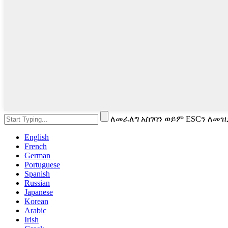
ለመፈለግ አስገባን ወይም ESCን ለመዝ
English
French
German
Portuguese
Spanish
Russian
Japanese
Korean
Arabic
Irish