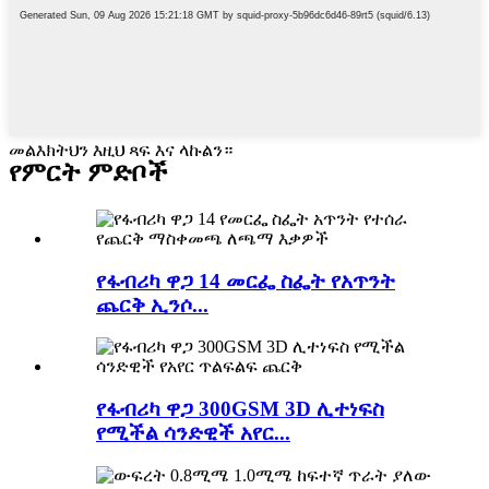
መልእክትህን እዚህ ጻፍ እና ላኩልን።
የምርት ምድቦች
የፋብሪካ ዋጋ 14 መርፌ ስፌት የአጥንት
ጨርቅ ኢንሶ...
የፋብሪካ ዋጋ 300GSM 3D ሊተነፍስ
የሚችል ሳንድዊች አየር...