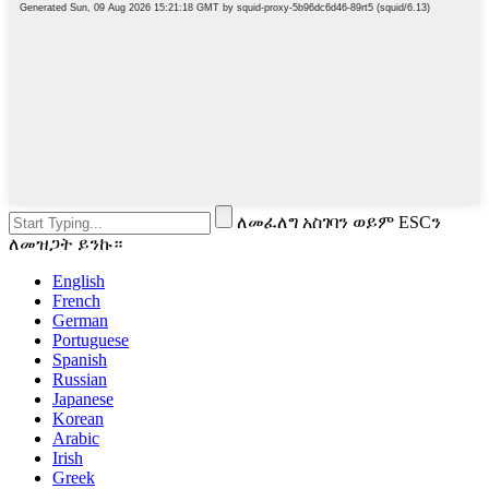
ለመፈለግ አስገባን ወይም ESCን
ለመዝጋት ይንኩ።
English
French
German
Portuguese
Spanish
Russian
Japanese
Korean
Arabic
Irish
Greek