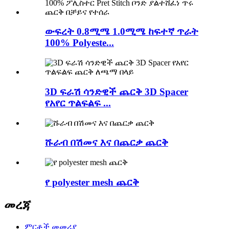
ውፍረት 0.8ሚሜ 1.0ሚሜ ከፍተኛ ጥራት
100% Polyeste...
3D ፍራሽ ሳንድዊች ጨርቅ 3D Spacer
የአየር ጥልፍልፍ ...
ሹራብ በሽመና እና በጨርቃ ጨርቅ
የ polyester mesh ጨርቅ
መረጃ
ምርቶች መመሪያ