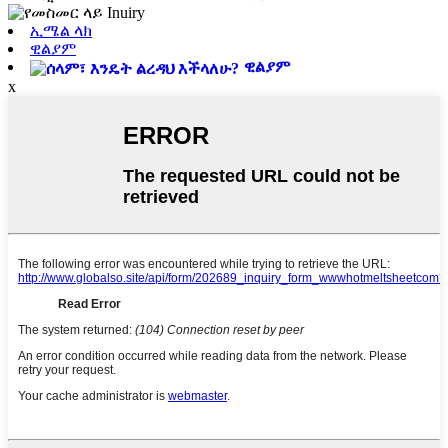
ኢሜል ላክ
ዊልያም
ዊልያም
x