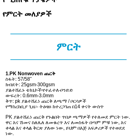
የምርት መለያዎች
ምርት
1.PK Nonwoven ጨርቅ
ስፋት: 57/58"
ክብደት: 25gsm-300gsm
ያልተሸፈኑ ቴክኒኮች፡የተፈተለ-ቦንድድ
ውፍረት: 0.6mm-3.0mm
ቅጥ: pk ያልተሸፈነ ጨርቅ ለጫማ / ቦርሳዎች
የማስረከቢያ ጊዜ፡- ትዕዛዙ ከተረጋገጠ በ14 ቀናት ውስጥ
PK ያልተሸፈነ ጨርቅ የጉልበት ጥበቃ ጫማዎች የተለመደ ምርት ነው.
ዋር እና ሽመና ስለሌለ ለመቁረጥ እና ለመስፋት በጣም ምቹ ነው, እና
ቀላል እና ቀላል ቅርጽ ያለው ነው, ይህም በእጅ አፍቃሪዎች የተወደደ
ነው.