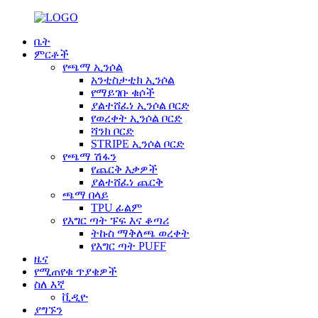
ቤት
ምርቶች
የጫማ ኢንሶል
አንቲስታቲክ ኢንሶል
የማይገቡ ቁሶች
ያልተሸፈነ ኢንሶል ቦርድ
የወረቀት ኢንሶል ቦርድ
ሻንክ ቦርድ
STRIPE ኢንሶል ቦርድ
የጫማ ሽፋን
የጨርቅ እቃዎች
ያልተሸፈነ ጨርቅ
ጫማ በላይ
TPU ፊልም
የእግር ጣት ፑፍ እና ቆጣሪ
ትኩስ ማቅለጫ ወረቀት
የእግር ጣት PUFF
ዜና
የሚጠየቁ ጥያቄዎች
ስለ እኛ
ቪዲዮ
ያግኙን