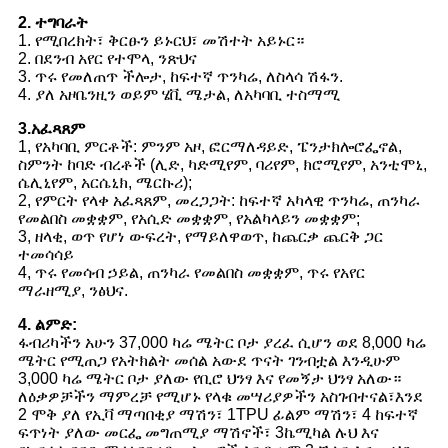
2. ተግባራት
1. የሚበረክት፣ ቅርፁን ይኑርህ፣ መሽተት አይኑር።
2. በደንብ አየር የተሞላ, ንጽህና
3. ጥሩ የመለጠጥ ችሎታ, ከፍተኛ ጥንካሬ, ለስላሳ ሽፋን.
4. ያለ አዞቤንዚን ወይም ሄቪ ሜታል, ለአካባቢ ተስማሚ
3.አፈጻጸም
1, የአካባቢ ምርቶች: ምንም አዞ, ፎርማለዳይድ, ፔንታክሎሮፌኖል,
ስምንት ከባድ ብረቶች (ሊድ, ካድሚየም, ባሪየም, ክሮሚየም, አንቲሞኒ,
ሴሊኒየም, አርሴኒክ, ሜርኩሪ);
2, የምርት የላቀ አፈጻጸም, መረጋጋት: ከፍተኛ አካላዊ ጥንካሬ, ጠንካራ
የመልበስ መቋቋም, የአሲድ መቋቋም, የአልካላይን መቋቋም;
3, ዘላቂ, ወጥ የሆነ ውፍረት, የማይለዋወጥ, ከጨርቃ ጨርቅ ጋር
ተመሳሳይ
4, ጥሩ የመሳብ ኃይል, ጠንካራ የመልበስ መቋቋም, ጥሩ የአየር
ማራዘሚያ, ንፅህና.
4. ልምድ:
ፋብሪካችን አሁን 37,000 ካሬ ሜትር ቦታ ያረፈ ሲሆን ወደ 8,000 ካሬ
ሜትር የሚጠጋ የአትክልት መሰል አውደ ጥናት ገንብቷል እንዲሁም
3,000 ካሬ ሜትር ቦታ ያለው የቢሮ ህንፃ እና የመኝታ ህንፃ አለው።
ለዕቃዎቻችን ማምረቻ የሚሆኑ የላቁ መሣሪያዎችን አስገብተናል፣እንደ
2 ሞቅ ያለ የኢቫ ማጣበቂያ ማሽን፣ 1TPU ፊልም ማሽን፣ 4 ከፍተኛ
ፍጥነት ያለው መርፌ መግጠሚያ ማሽኖች፣ 3ኬሚካል ሉህ እና