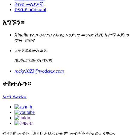
ትኩስ መለያዎች
የጣቢያ ካርታ.xml
አግኙን።
Xingjin የኢንዱስትሪ አካባቢ ናንያንግ መንገድ ሺሺ ከተማ ፉጂያን
ግዛት ቻይና
አሁን ይደውሉልን፡-
0086-13489709709
rocky1023@wodetex.com
ተከተሉን።
አሁን ይጠይቁ
© የቅጂ መብት - 2010-2023: ሁሉም መብቶች የተጠበቁ ናቸው.