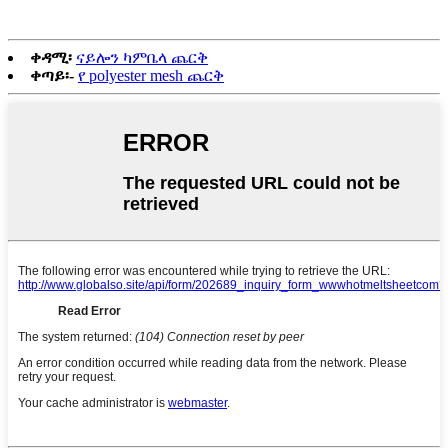
ቀዳሚ፡
ናይሎን ካምቤላ ጨርቅ
ቀጣይ፡-
የ polyester mesh ጨርቅ