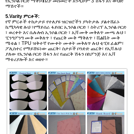
የኢንሶል ቦርድ ማቀነባበሪያ መስመሮች እንዲሁም 3 ሽፋን እና ውህድ
ማሽኖች።
5.Varity ምርቶች:
የኛ ምርቶች ተከታታይ የተለያዩ ዝርዝሮችን ያካትታሉ ያልተሸፈኑ
ኬሚካላዊ ሉህ ፣የማይሰራ ፋይበር ኢንሶል ቦርድ ፣ ስትሪፕ ኢንሶል ቦርድ
፣ ወረቀት እና ሴሉሎስ ኢንሶል ቦርድ ፣ ኢቫ ሙቅ መቅለጥ ሙጫ ሉህ ፣
ፒንግፖንግ ሙቅ መቅለጥ ፣ የጨርቅ ሙቅ ማቅለጥ ፣ ቬልቬት ሙቅ
ሜቴል ፣ TPU ዝቅተኛ የሙቀት ሙቀት መቅለጥ ሉህ ቲፒዩ ፊልም፣
ፖሊስተር የማይሸፍነው ጨርቅ፣ ስታይች ቦንድድ ጨርቅ፣ የኢቫ ሉህ
ያለው የኢንሶል ቦርድ ሽፋን እና የጨርቅ ሽፋን በስፖንጅ እና ኢቫ
ማቴሪያሎች እና ወዘተ።