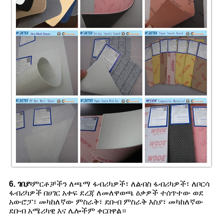
6. ገበያ፡
ምርቶቻችን ለጫማ ፋብሪካዎች፣ ለልብስ ፋብሪካዎች፣ ለቦርሳ
ፋብሪካዎች በሀገር አቀፍ ደረጃ ለመለዋወጫ ዕቃዎች ተሰጥተው ወደ
አውሮፓ፣ መካከለኛው ምስራቅ፣ ደቡብ ምስራቅ እስያ፣ መካከለኛው
ደቡብ አሜሪካዊ እና ሌሎችም ቀርበዋል።