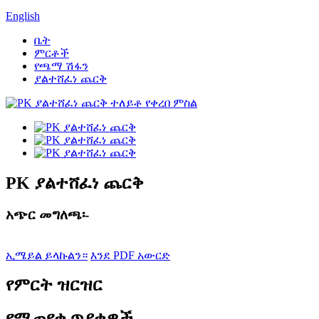
English
ቤት
ምርቶች
የጫማ ሽፋን
ያልተሸፈነ ጨርቅ
PK ያልተሸፈነ ጨርቅ
አጭር መግለጫ፡-
ኢሜይል ይላኩልን።
እንደ PDF አውርድ
የምርት ዝርዝር
የሚጠየቁ ጥያቄዎች