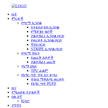
ቤት
ምርቶች
የጫማ ኢንሶል
አንቲስታቲክ ኢንሶል
የማይገቡ ቁሶች
ያልተሸፈነ ኢንሶል ቦርድ
የወረቀት ኢንሶል ቦርድ
ሻንክ ቦርድ
STRIPE ኢንሶል ቦርድ
የጫማ ሽፋን
የጨርቅ እቃዎች
ያልተሸፈነ ጨርቅ
ጫማ በላይ
TPU ፊልም
የእግር ጣት ፑፍ እና ቆጣሪ
ትኩስ ማቅለጫ ወረቀት
የእግር ጣት PUFF
ዜና
የሚጠየቁ ጥያቄዎች
ስለ እኛ
ቪዲዮ
ያግኙን