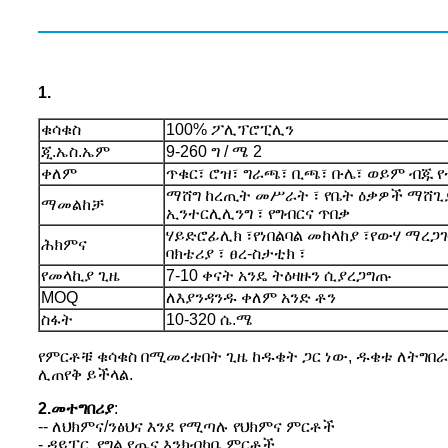
1.
ቁሳቁስ
100% ፖሊፕሮፒሊን
ጂ.ኤስ.ኤም
9-260 ግ / ሜ 2
ቀለም
ጥቁር፣ ሮዝ፣ ግራጫ፣ ቢጫ፣ ቡሌ፣ ወይም ብጁ የ
ማሸግ ከረጢት መሥራት ፣ የቤት ዕቃዎች ማሸጊያ
ማመልከቻ
ኢንተርሊሊንግ ፣ የግብርና ጥበቃ
ሃይድሮፊሊክ ፣የነበልባል መከላከያ ፣የውሃ ማረጋገ
ሕክምና
ባክቴሪያ ፣ ፀረ-ስታቲክ ፣
የመላኪያ ጊዜ
7-10 ቀናት አንዴ ትዕዛዙን ሲያረጋግጡ
MOQ
ለእያንዳንዱ ቀለም አንድ ቶን
ስፋት
10-320 ሴ.ሜ
የምርቶቹ ቁሳቁስ በሚመረቱበት ጊዜ ከዱቄት ጋር ነው, ዱቄቱ ለትግበራው
ሊጠየቅ ይችላል.
2.መተግበሪያ
:
-- ለህክምና/ንፅህና እንደ የሚጣሉ የህክምና ምርቶች
- ዳይፐር, የግል የጤና እንክብካቤ ምርቶች