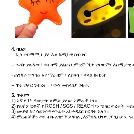
4. ባህሪ፡
-- ኢኮ ተስማሚ ፣ ያለ ሌላ ኬሚካዊ ስብጥር
-- ጉዳት የሌለው፣ መርዛማ ያልሆነ፣ ምንም ሽታ የለውም፣ ለስሜታዊ 
- ጠንካራ ጥንካሬ እና ማራዘም ፣ ለስላሳ ፣ ቀላል ክብደት
-- ጥሩ የአየር ንብረት ፣ የውሃ መከላከያ ወዘተ.
5. ጥቅም፡
1) እኛ የ 15 ዓመታት ልምድ ያለው አምራች ነን።
2) የእኛ ምርቶች የ ROSH / SGS / REACH የምስክር ወረቀት 
3) ሙያዊ እና ሳይንሳዊ የጥራት አስተዳደር ስርዓት አለን።
4) ምርቶቻችን ወደ ብዙ አገሮች ይላካሉ, ለምሳሌ ህንድ, ፓኪስታን, ግብ