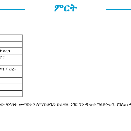
ምርት
ተደረገ
 ፣
ጫ ፣ ፀረ-
 ፍላጎት መጣበቅን ለማስወገድ ይረዳል. ነገር ግን ዱቄቱ ግልጽነቱን, የበለጠ