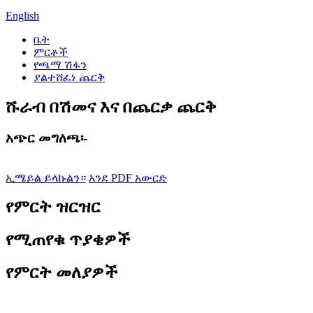
English
ቤት
ምርቶች
የጫማ ሽፋን
ያልተሸፈነ ጨርቅ
ሹራብ በሽመና እና በጨርቃ ጨርቅ
አጭር መግለጫ፡-
ኢሜይል ይላኩልን።
እንደ PDF አውርድ
የምርት ዝርዝር
የሚጠየቁ ጥያቄዎች
የምርት መለያዎች