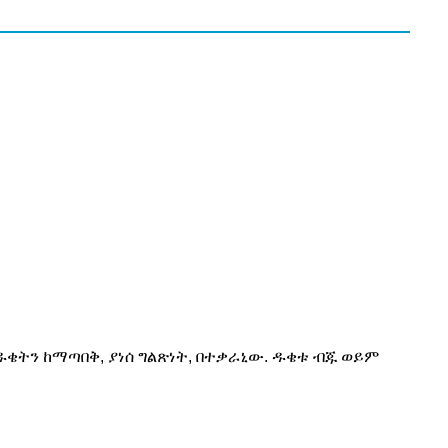
 ዱቄትን ከማጣበቅ, ያነሰ ግልጽነት, በተቃራኒው. ዱቄቱ ብጁ ወይም