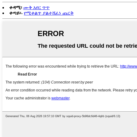
ቀዳሚ፡
ሙቅ አየር ጥጥ
ቀጣይ፡-
የሚቀልጥ ያልተሸፈነ ጨርቅ