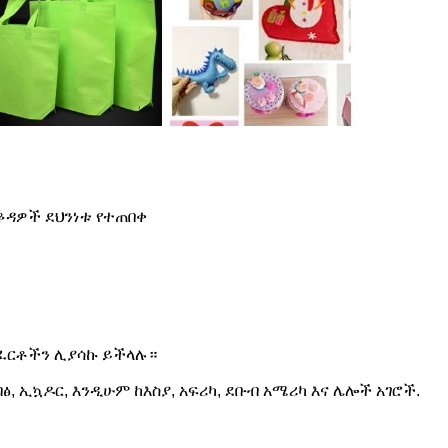
ቆዳዎች ደህንነቱ የተጠበቀ
መስፈርቶችን ሊያሳኩ ይችላሉ።
ፅ, ኢኳዶር, እንዲሁም ከእስያ, አፍሪካ, ደቡብ አሜሪካ እና ሌሎች አገሮች.