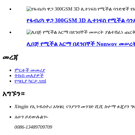
የፋብሪካ ዋጋ 300GSM 3D ሊተነፍስ የሚችል ሳንድ
ሊበጅ የሚችል አርማ በደንበኞች Nonwov መሠረት.
መረጃ
ምርቶች መመሪያ
ትኩስ መለያዎች
የጣቢያ ካርታ.xml
አግኙን።
Xingjin የኢንዱስትሪ አካባቢ ናንያንግ መንገድ ሺሺ ከተማ ፉጂያን ግ
አሁን ይደውሉልን፡-
0086-13489709709