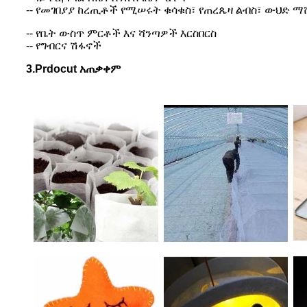
-- የመገበያያ ከረጢቶች የሚሠሩት ቁሳቁስ፣ የጠረጴዛ ልብስ፣ ውህድ ማ
-- የቤት ውስጥ ምርቶች እና ሻንጣዎች እርስበርስ
-- የግብርና ሽፋኖች
3.Prdocut አጠቃቀም