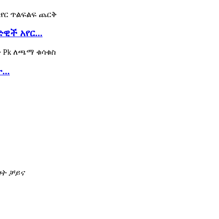
ዊች አየር...
..
ዛት ቻይና