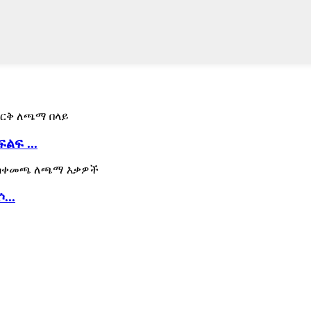
ልፍ ...
...