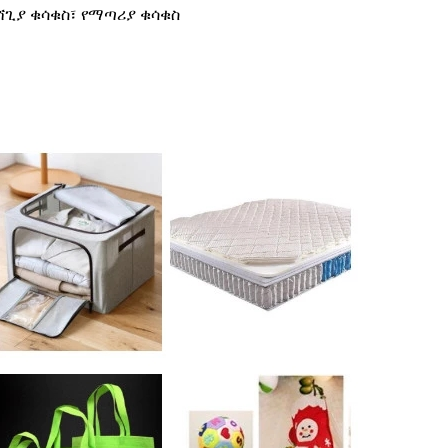
ሸጊያ ቁሳቁስ፣ የማጣሪያ ቁሳቁስ