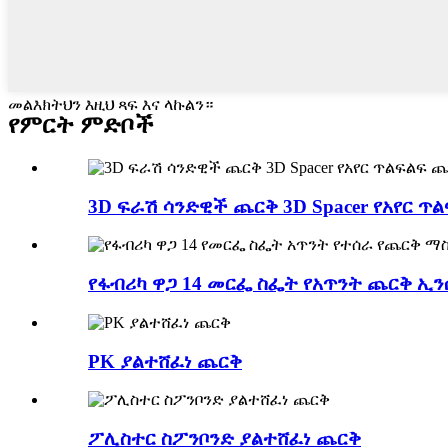
መልእክትህን እዚህ ጻፍ እና ላኩልን።
የምርት ምድቦች
3D ፍራሽ ሳንድዊች ጨርቅ 3D Spacer የአየር ጥልፍ
የፋብሪካ ዋጋ 14 መርፌ ስፌት የአጥንት ጨርቅ ኢንሶ
PK ያልተሸፈነ ጨርቅ
ፖሊስተር ስፖንቦንድ ያልተሸፈነ ጨርቅ