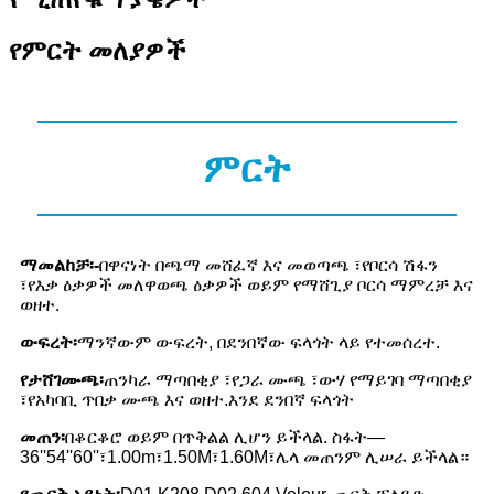
የምርት መለያዎች
ምርት
ማመልከቻ፡-
በዋናነት በጫማ መሸፈኛ እና መወጣጫ ፣የቦርሳ ሽፋን
፣የእቃ ዕቃዎች መለዋወጫ ዕቃዎች ወይም የማሸጊያ ቦርሳ ማምረቻ እና
ወዘተ.
ውፍረት፡
ማንኛውም ውፍረት, በደንበኛው ፍላጎት ላይ የተመሰረተ.
የታሸገ
ሙጫ፡
ጠንካራ ማጣበቂያ ፣የጋራ ሙጫ ፣ውሃ የማይገባ ማጣበቂያ
፣የአካባቢ ጥበቃ ሙጫ እና ወዘተ.እንደ ደንበኛ ፍላጎት
መጠን፡
በቆርቆሮ ወይም በጥቅልል ሊሆን ይችላል. ስፋት—
36''54''60''፣1.00m፣1.50M፣1.60M፣ሌላ መጠንም ሊሠራ ይችላል።