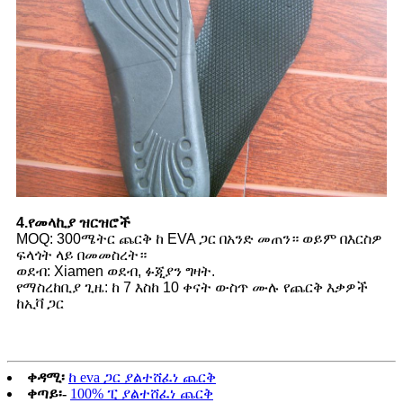
4.የመላኪያ ዝርዝሮች
MOQ: 300ሜትር ጨርቅ ከ EVA ጋር በአንድ መጠን። ወይም በእርስዎ
ፍላጎት ላይ በመመስረት።
ወደብ: Xiamen ወደብ, ፉጂያን ግዛት.
የማስረከቢያ ጊዜ: ከ 7 እስከ 10 ቀናት ውስጥ ሙሉ የጨርቅ እቃዎች
ከኢቫ ጋር
ቀዳሚ፡
ከ eva ጋር ያልተሸፈነ ጨርቅ
ቀጣይ፡-
100% ፒ ያልተሸፈነ ጨርቅ