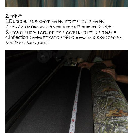
2. ጥቅም
1.Durable, ቅርጽ ውስጥ ጠብቅ, ምንም የሚገማ ጠብቅ.
2. ጥሩ ለአንድ ሰው ጤና, ለአንድ ሰው የደም ዝውውር እርዳታ.
3. ተለባሽ ፣ በደንብ አየር የተሞላ ፣ ለአካባቢ ተስማሚ ፣ ንፅህና ።
4.Inflection የመቋቋም፣የእግር ምቾትን ለመጨመር ደረቅ፣የተበተኑ
እግሮች ላብ እድፍ ያድርጉ