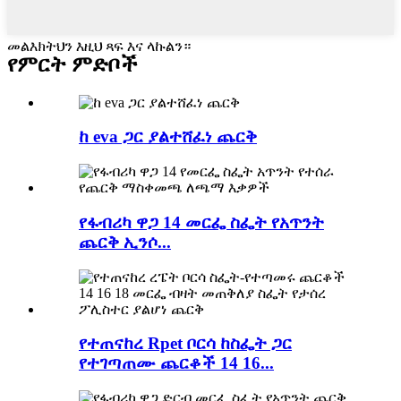
መልእክትህን እዚህ ጻፍ እና ላኩልን።
የምርት ምድቦች
ከ eva ጋር ያልተሸፈነ ጨርቅ
የፋብሪካ ዋጋ 14 መርፌ ስፌት የአጥንት
ጨርቅ ኢንሶ...
የተጠናከረ Rpet ቦርሳ ከስፌት ጋር
የተገጣጠሙ ጨርቆች 14 16...