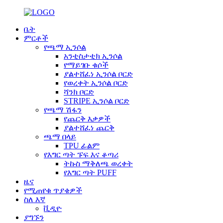
ቤት
ምርቶች
የጫማ ኢንሶል
አንቲስታቲክ ኢንሶል
የማይገቡ ቁሶች
ያልተሸፈነ ኢንሶል ቦርድ
የወረቀት ኢንሶል ቦርድ
ሻንክ ቦርድ
STRIPE ኢንሶል ቦርድ
የጫማ ሽፋን
የጨርቅ እቃዎች
ያልተሸፈነ ጨርቅ
ጫማ በላይ
TPU ፊልም
የእግር ጣት ፑፍ እና ቆጣሪ
ትኩስ ማቅለጫ ወረቀት
የእግር ጣት PUFF
ዜና
የሚጠየቁ ጥያቄዎች
ስለ እኛ
ቪዲዮ
ያግኙን