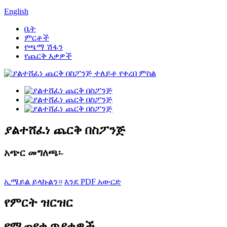
English
ቤት
ምርቶች
የጫማ ሽፋን
የጨርቅ እቃዎች
ያልተሸፈነ ጨርቅ በስፖንጅ
አጭር መግለጫ፡-
ኢሜይል ይላኩልን።
እንደ PDF አውርድ
የምርት ዝርዝር
የሚጠየቁ ጥያቄዎች