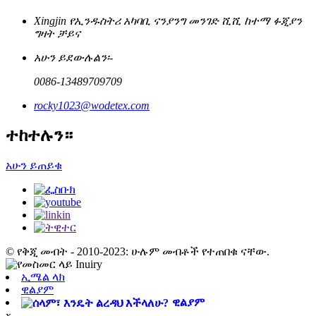
Xingjin የኢንዱስትሪ አካባቢ ናንያንግ መንገድ ሺሺ ከተማ ፉጂያን
ግዛት ቻይና
አሁን ይደውሉልን፡-
0086-13489709709
rocky1023@wodetex.com
ተከተሉን።
አሁን ይጠይቁ
© የቅጂ መብት - 2010-2023: ሁሉም መብቶች የተጠበቁ ናቸው.
ኢሜል ላክ
ዊልያም
ዊልያም
x