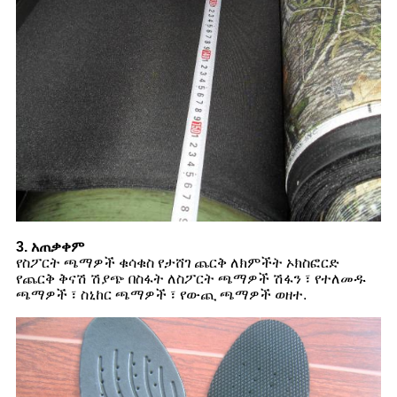
3. አጠቃቀም
የስፖርት ጫማዎች ቁሳቁስ የታሸገ ጨርቅ ለክምችት ኦክስፎርድ
የጨርቅ ቅናሽ ሽያጭ በስፋት ለስፖርት ጫማዎች ሽፋን ፣ የተለመዱ
ጫማዎች ፣ ስኒከር ጫማዎች ፣ የውጪ ጫማዎች ወዘተ.