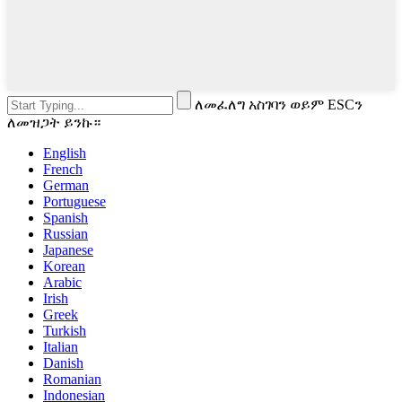
ለመፈለግ አስገባን ወይም ESCን
ለመዝጋት ይንኩ።
English
French
German
Portuguese
Spanish
Russian
Japanese
Korean
Arabic
Irish
Greek
Turkish
Italian
Danish
Romanian
Indonesian