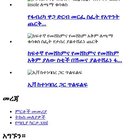
የፋብሪካ ዋጋ ድርብ መርፌ ስፌት የአጥንት
ጨርቅ...
ከፍተኛ የመሸከምና የመሸከምና የመሸከም
አቅም ያለው ስቲች በሽመና ያልተሸፈነ ፋ...
ኢቫ ከተነባበረ ጋር ጥልፍልፍ
መረጃ
ምርቶች መመሪያ
ትኩስ መለያዎች
የጣቢያ ካርታ.xml
አግኙን።