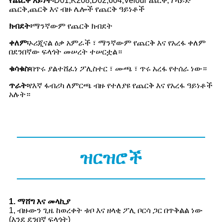
የጨርቅ አይነት፡
D01,K208,D02,604,Velour ጨርቅ,ፕላይድ
ጨርቅ,ጨርቅ እና ብዙ ሌሎች የጨርቅ ዓይነቶች
ክብደት፡
ማንኛውም የጨርቅ ክብደት
ቀለም፡
ኦሪጂናል ዕቃ አምራች ፣ ማንኛውም የጨርቅ እና የአረፋ ቀለም
በደንበኛው ፍላጎት መሠረት ተሠርቷል።
ቁሳቁስ፡
በጥሩ ያልተሸፈነ ፖሊስተር ፣ ሙጫ ፣ ጥሩ አረፋ የተሰራ ነው።
ጥራት፡
የእኛ ፋብሪካ ለምርጫ ብዙ የተለያዩ የጨርቅ እና የአረፋ ዓይነቶች
አሉት።
ዝርዝሮች
1. ማሸግ እና መላኪያ
1, ብዙውን ጊዜ ከወረቀት ቱቦ እና ዘላቂ ፖሊ ቦርሳ ጋር በጥቅልል ነው
(እንደ ደንበኛ ፍላጎት)