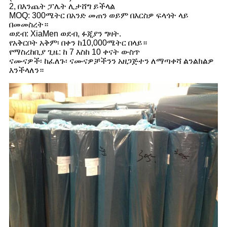
2, በእንጨት ፓሌት ሊታሸግ ይችላል
MOQ: 300ሜትር በአንድ መጠን ወይም በእርስዎ ፍላጎት ላይ
በመመስረት።
ወደብ: XiaMen ወደብ, ፉጂያን ግዛት.
የአቅርቦት አቅም፡ በቀን ከ10,000ሜትር በላይ።
የማስረከቢያ ጊዜ: ከ 7 እስከ 10 ቀናት ውስጥ
ናሙናዎች፡ ከፈለጉ፡ ናሙናዎቻችንን አዘጋጅተን ለማጣቀሻ ልንልክልዎ
እንችላለን።