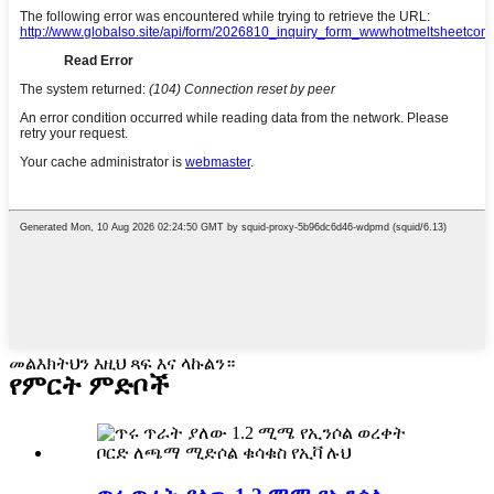
መልእክትህን እዚህ ጻፍ እና ላኩልን።
የምርት ምድቦች