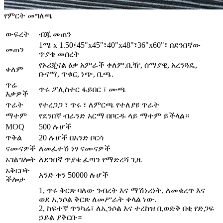
የምርት መግለጫ
ውፍረት
ብጁ መጠን
1ሜ x 1.50፤45"x45"፣40"x48"፣36"x60"፣ በደንበኛው
መጠን
ጥያቄ መሰረት
የኦሪጂናል ዕቃ አምራች ቀለም.ቢዥ, ሰማያዊ, አረንጓዴ,
ቀለም
ቡናማ, ጥቁር, ነጭ, ቢጫ.
ጥሬ
ጥሩ ፖሊስተር ፋይበር ፣ ሙጫ
እቃዎች
ጥራት
የተረጋጋ ፣ ጥሩ ፣ ለምርጫ የተለያዩ ጥራት
ማተም
የደንበኛ ብራንድ አርማ በቦርዱ ላይ ማተም ይችላል።
MOQ
500 ሉሆች
ጥቅል
20 ሉሆች በአንድ ቦርሳ
ናሙናዎች
ለመፈተሽ ነፃ ናሙናዎች
አገልግሎት
ለደንበኛ ጥያቄ ፈጣን የማድረሻ ጊዜ
አቅርቦት
አንድ ቀን 50000 ሉሆች
ችሎታ
1, ጥሩ ቅርጽ ባለው ንብረት እና ማሽነሪነት, ለመቁረጥ እና
ወደ ኢንሶል ቅርጽ ለመሥራት ቀላል ነው.
2, ከፍተኛ ጥንካሬ፣ ለኢንሶል እና ተረከዝ ቢወድቅ በቂ የድጋፍ
ኃይል ያቅርቡ።