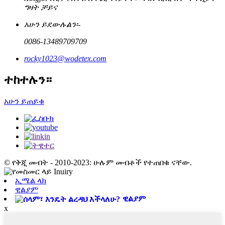
ግዛት ቻይና
አሁን ይደውሉልን፡-
0086-13489709709
rocky1023@wodetex.com
ተከተሉን።
አሁን ይጠይቁ
© የቅጂ መብት - 2010-2023: ሁሉም መብቶች የተጠበቁ ናቸው.
ኢሜል ላክ
ዊልያም
ዊልያም
x