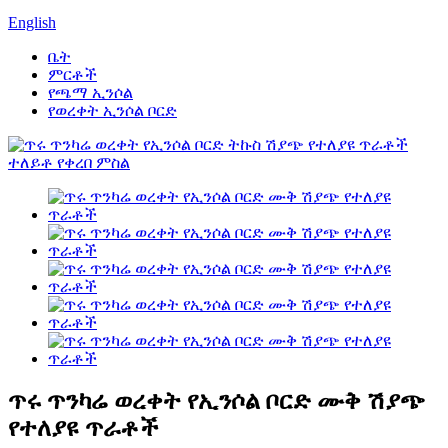
English
ቤት
ምርቶች
የጫማ ኢንሶል
የወረቀት ኢንሶል ቦርድ
ጥሩ ጥንካሬ ወረቀት የኢንሶል ቦርድ ሙቅ ሽያጭ
የተለያዩ ጥራቶች