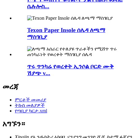
ሴሉሎስ...
Texon Paper Insole ሰሌዳ ለጫማ
ማስገቢያ
ጥሩ ጥንካሬ የወረቀት ኢንሶል ቦርድ ሙቅ
ሽያጭ v...
መረጃ
ምርቶች መመሪያ
ትኩስ መለያዎች
የጣቢያ ካርታ.xml
አግኙን።
Xingjin የኢንዱስትሪ አካባቢ ናንያንግ መንገድ ሺሺ ከተማ ፉጂያን