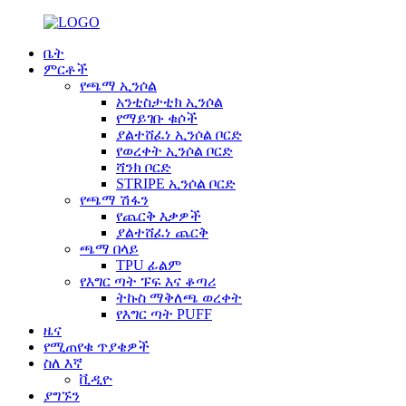
ቤት
ምርቶች
የጫማ ኢንሶል
አንቲስታቲክ ኢንሶል
የማይገቡ ቁሶች
ያልተሸፈነ ኢንሶል ቦርድ
የወረቀት ኢንሶል ቦርድ
ሻንክ ቦርድ
STRIPE ኢንሶል ቦርድ
የጫማ ሽፋን
የጨርቅ እቃዎች
ያልተሸፈነ ጨርቅ
ጫማ በላይ
TPU ፊልም
የእግር ጣት ፑፍ እና ቆጣሪ
ትኩስ ማቅለጫ ወረቀት
የእግር ጣት PUFF
ዜና
የሚጠየቁ ጥያቄዎች
ስለ እኛ
ቪዲዮ
ያግኙን