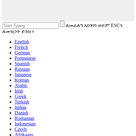
ለመፈለግ አስገባን ወይም ESCን
ለመዝጋት ይንኩ።
English
French
German
Portuguese
Spanish
Russian
Japanese
Korean
Arabic
Irish
Greek
Turkish
Italian
Danish
Romanian
Indonesian
Czech
Afrikaans