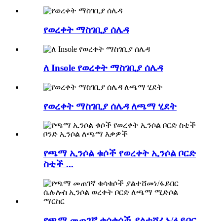
የወረቀት ማስገቢያ ሰሌዳ
ለ Insole የወረቀት ማስገቢያ ሰሌዳ
የወረቀት ማስገቢያ ሰሌዳ ለጫማ ሂደት
የጫማ ኢንሶል ቁሶች የወረቀት ኢንሶል ቦርድ
ስቲች ...
የጫማ መጠገኛ ቁሳቁሶች ያልተሸፈኑ/ፋይበር