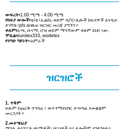
ውፍረት፡
1.00 ሚሜ - 4.00 ሚሜ
የክፍያ ውሎች፡
ቲ/ቲ፣ኤል/ሲ ወይም ዲ/ፒ፣ሌሎች ክፍያዎች እንዲሁ
ይገኛሉ፣pls ለበለጠ ዝርዝር መረጃ ያግኙን።
ቀለም፡
ቢጫ, ቡናማ, ሮዝ ወይም ማንኛውም ቀለም ደህና ነው.
ሞዴል፡
eurotex333, wodetex
የንግድ ዓይነት፡-
አምራች
ዝርዝሮች
1. ጥቅም
ፍጹም የጨርቅ ጥንካሬ ፣ ውሃ የማይበገር ተጣጣፊ የመቋቋም
መረጋጋት።
2.መተግበሪያ
ማንሊ ለሶፕርት ጫማዎች፣ ቦርሳዎች እና ሌሎችም ያገለግላል።