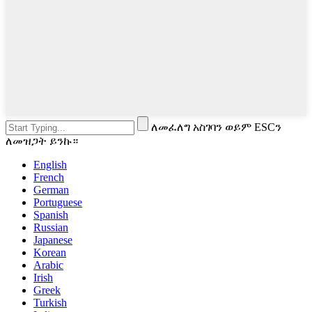
ለመፈለግ አስገባን ወይም ESCን
ለመዝጋት ይንኩ።
English
French
German
Portuguese
Spanish
Russian
Japanese
Korean
Arabic
Irish
Greek
Turkish