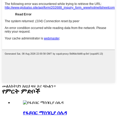
መልእክትህን እዚህ ጻፍ እና ላኩልን።
የምርት ምድቦች
የፋይበር ማስገቢያ ሰሌዳ