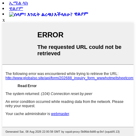
ኢሜል ላክ
ዊልያም
ዊልያም
x