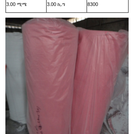
3.00 ሚሜ
3.00 ኪ.ግ
8300