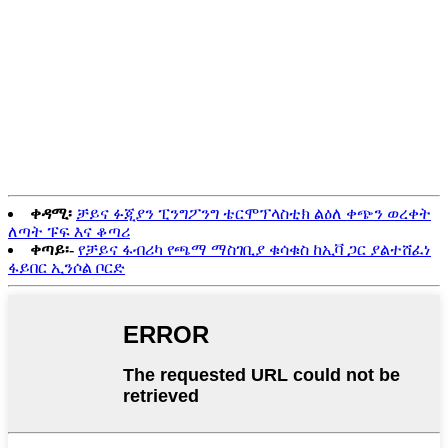
ቀዳሚ፡
ቻይና ፉጂያን ፒንግፖንግ ቴርሞፕላስቲክ ልዕለ ቀጭን ወረቀት
ለጣት ፑፍ እና ቆጣሪ
ቀጣይ፡-
የቻይና ፋብሪካ የጫማ ማስገቢያ ቁሳቁስ ከኢቫ ጋር ያልተሸፈነ
ፋይበር ኢንሶል ቦርድ