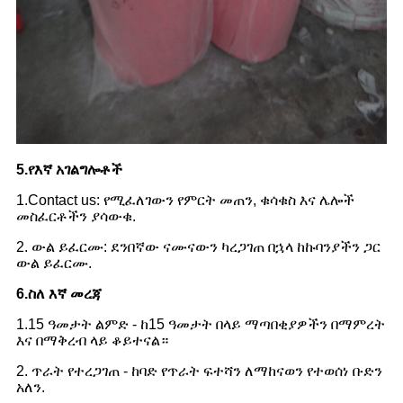
5.የእኛ አገልግሎቶች
1.Contact us: የሚፈለገውን የምርት መጠን, ቁሳቁስ እና ሌሎች
መስፈርቶችን ያሳውቁ.
2. ውል ይፈርሙ: ደንበኛው ናሙናውን ካረጋገጠ በኋላ ከኩባንያችን ጋር
ውል ይፈርሙ.
6.ስለ እኛ መረጃ
1.15 ዓመታት ልምድ - ከ15 ዓመታት በላይ ማጣበቂያዎችን በማምረት
እና በማቅረብ ላይ ቆይተናል።
2. ጥራት የተረጋገጠ - ከባድ የጥራት ፍተሻን ለማከናወን የተወሰነ ቡድን
አለን.