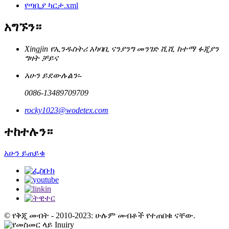
የጣቢያ ካርታ.xml
አግኙን።
Xingjin የኢንዱስትሪ አካባቢ ናንያንግ መንገድ ሺሺ ከተማ ፉጂያን
ግዛት ቻይና
አሁን ይደውሉልን፡-
0086-13489709709
rocky1023@wodetex.com
ተከተሉን።
አሁን ይጠይቁ
© የቅጂ መብት - 2010-2023: ሁሉም መብቶች የተጠበቁ ናቸው.