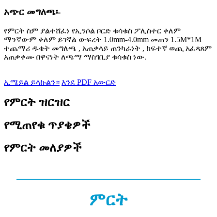
አጭር መግለጫ፡-
የምርት ስም ያልተሸፈነ የኢንሶል ቦርድ ቁሳቁስ ፖሊስተር ቀለም
ማንኛውም ቀለም ይገኛል ውፍረት 1.0mm-4.0mm መጠን 1.5M*1M
ተጨማሪ ዱቄት መግለጫ , አጠቃላይ ጠንካራነት , ከፍተኛ ወጪ አፈጻጸም
አጠቃቀሙ በዋናነት ለጫማ ማስገቢያ ቁሳቁስ ነው.
ኢሜይል ይላኩልን።
እንደ PDF አውርድ
የምርት ዝርዝር
የሚጠየቁ ጥያቄዎች
የምርት መለያዎች
ምርት