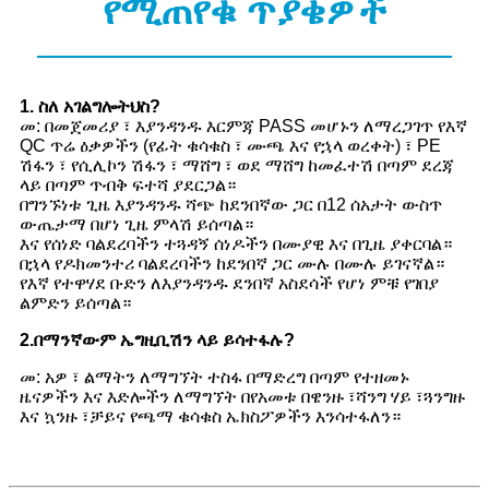
የሚጠየቁ ጥያቄዎች
1
. ስለ አገልግሎትህስ?
መ: በመጀመሪያ ፣ እያንዳንዱ እርምጃ PASS መሆኑን ለማረጋገጥ የእኛ
QC ጥሬ ዕቃዎችን (የፊት ቁሳቁስ ፣ ሙጫ እና የኋላ ወረቀት) ፣ PE
ሽፋን ፣ የሲሊኮን ሽፋን ፣ ማሸግ ፣ ወደ ማሸግ ከመፈተሽ በጣም ደረጃ
ላይ በጣም ጥብቅ ፍተሻ ያደርጋል።
በግንኙነቱ ጊዜ እያንዳንዱ ሻጭ ከደንበኛው ጋር በ12 ሰአታት ውስጥ
ውጤታማ በሆነ ጊዜ ምላሽ ይሰጣል።
እና የሰነድ ባልደረባችን ተጓዳኝ ሰነዶችን በሙያዊ እና በጊዜ ያቀርባል።
በኋላ የዶክመንተሪ ባልደረባችን ከደንበኛ ጋር ሙሉ በሙሉ ይገናኛል።
የእኛ የተዋሃደ ቡድን ለእያንዳንዱ ደንበኛ አስደሳች የሆነ ምቹ የገበያ
ልምድን ይሰጣል።
2.
በማንኛውም ኤግዚቢሽን ላይ ይሳተፋሉ?
መ: አዎ ፣ ልማትን ለማግኘት ተስፋ በማድረግ በጣም የተዘመኑ
ዜናዎችን እና እድሎችን ለማግኘት በየአመቱ በዌንዙ ፣ሻንግ ሃይ ፣ጓንግዙ
እና ኳንዙ ፣ቻይና የጫማ ቁሳቁስ ኤክስፖዎችን እንሳተፋለን።