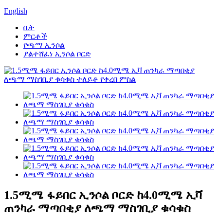
English
ቤት
ምርቶች
የጫማ ኢንሶል
ያልተሸፈነ ኢንሶል ቦርድ
1.5ሚሜ ፋይበር ኢንሶል ቦርድ ከ4.0ሚሜ ኢቫ
ጠንካራ ማጣበቂያ ለጫማ ማስገቢያ ቁሳቁስ