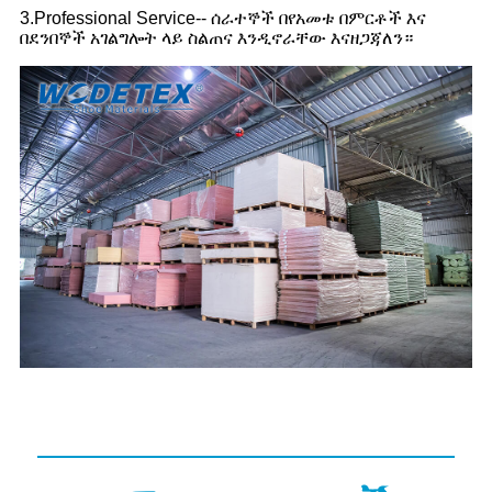
3.Professional Service-- ሰራተኞች በየአመቱ በምርቶች እና
በደንበኞች አገልግሎት ላይ ስልጠና እንዲኖራቸው እናዘጋጃለን።