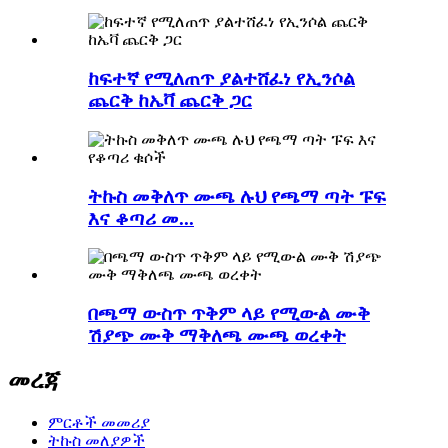
ከፍተኛ የሚለጠጥ ያልተሸፈነ የኢንሶል
ጨርቅ ከኤቫ ጨርቅ ጋር
ትኩስ መቅለጥ ሙጫ ሉህ የጫማ ጣት ፑፍ
እና ቆጣሪ መ...
በጫማ ውስጥ ጥቅም ላይ የሚውል ሙቅ
ሽያጭ ሙቅ ማቅለጫ ሙጫ ወረቀት
መረጃ
ምርቶች መመሪያ
ትኩስ መለያዎች