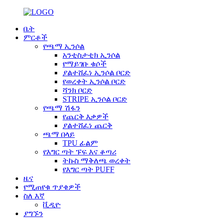
ቤት
ምርቶች
የጫማ ኢንሶል
አንቲስታቲክ ኢንሶል
የማይገቡ ቁሶች
ያልተሸፈነ ኢንሶል ቦርድ
የወረቀት ኢንሶል ቦርድ
ሻንክ ቦርድ
STRIPE ኢንሶል ቦርድ
የጫማ ሽፋን
የጨርቅ እቃዎች
ያልተሸፈነ ጨርቅ
ጫማ በላይ
TPU ፊልም
የእግር ጣት ፑፍ እና ቆጣሪ
ትኩስ ማቅለጫ ወረቀት
የእግር ጣት PUFF
ዜና
የሚጠየቁ ጥያቄዎች
ስለ እኛ
ቪዲዮ
ያግኙን