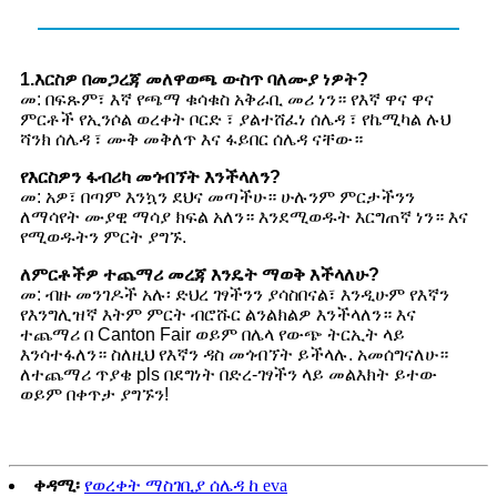
1.እርስዎ በመጋረጃ መለዋወጫ ውስጥ ባለሙያ ነዎት?
መ: በፍጹም፣ እኛ የጫማ ቁሳቁስ አቅራቢ መሪ ነን። የእኛ ዋና ዋና
ምርቶች የኢንሶል ወረቀት ቦርድ ፣ ያልተሸፈነ ሰሌዳ ፣ የኬሚካል ሉህ
ሻንክ ሰሌዳ ፣ ሙቅ መቅለጥ እና ፋይበር ሰሌዳ ናቸው።
የእርስዎን ፋብሪካ መጎብኘት እንችላለን?
መ: አዎ፣ በጣም እንኳን ደህና መጣችሁ። ሁሉንም ምርታችንን
ለማሳየት ሙያዊ ማሳያ ክፍል አለን። እንደሚወዱት እርግጠኛ ነን። እና
የሚወዱትን ምርት ያግኙ.
ለምርቶችዎ ተጨማሪ መረጃ እንዴት ማወቅ እችላለሁ?
መ: ብዙ መንገዶች አሉ፡ ድህረ ገፃችንን ያሳስበናል፣ እንዲሁም የእኛን
የእንግሊዝኛ እትም ምርት ብሮሹር ልንልክልዎ እንችላለን። እና
ተጨማሪ በ Canton Fair ወይም በሌላ የውጭ ትርኢት ላይ
እንሳተፋለን። ስለዚህ የእኛን ዳስ መጎብኘት ይችላሉ. አመሰግናለሁ።
ለተጨማሪ ጥያቄ pls በደግነት በድረ-ገፃችን ላይ መልእክት ይተው
ወይም በቀጥታ ያግኙን!
ቀዳሚ፡
የወረቀት ማስገቢያ ሰሌዳ ከ eva