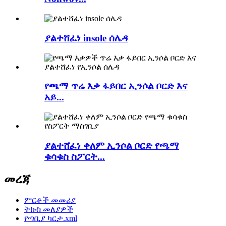
ያልተሸፈነ insole ሰሌዳ
የጫማ ጥሬ እቃ ፋይበር ኢንሶል ቦርድ እና
አይ...
ያልተሸፈነ ቀለም ኢንሶል ቦርድ የጫማ
ቁሳቁስ ስፖርት...
መረጃ
ምርቶች መመሪያ
ትኩስ መለያዎች
የጣቢያ ካርታ.xml