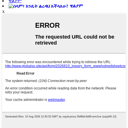
ዊልያም
ዊልያም
x