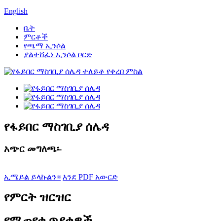
English
ቤት
ምርቶች
የጫማ ኢንሶል
ያልተሸፈነ ኢንሶል ቦርድ
የፋይበር ማስገቢያ ሰሌዳ
አጭር መግለጫ፡-
ኢሜይል ይላኩልን።
እንደ PDF አውርድ
የምርት ዝርዝር
የሚጠየቁ ጥያቄዎች