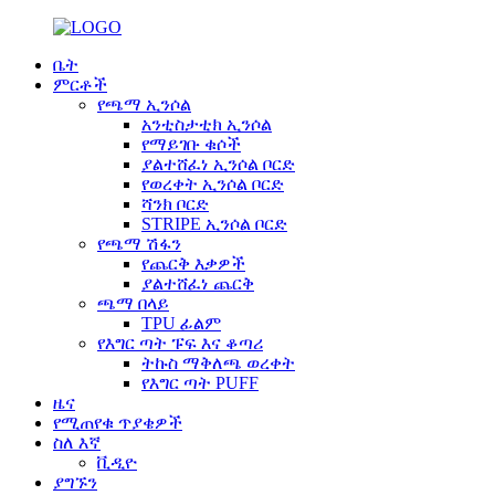
ቤት
ምርቶች
የጫማ ኢንሶል
አንቲስታቲክ ኢንሶል
የማይገቡ ቁሶች
ያልተሸፈነ ኢንሶል ቦርድ
የወረቀት ኢንሶል ቦርድ
ሻንክ ቦርድ
STRIPE ኢንሶል ቦርድ
የጫማ ሽፋን
የጨርቅ እቃዎች
ያልተሸፈነ ጨርቅ
ጫማ በላይ
TPU ፊልም
የእግር ጣት ፑፍ እና ቆጣሪ
ትኩስ ማቅለጫ ወረቀት
የእግር ጣት PUFF
ዜና
የሚጠየቁ ጥያቄዎች
ስለ እኛ
ቪዲዮ
ያግኙን