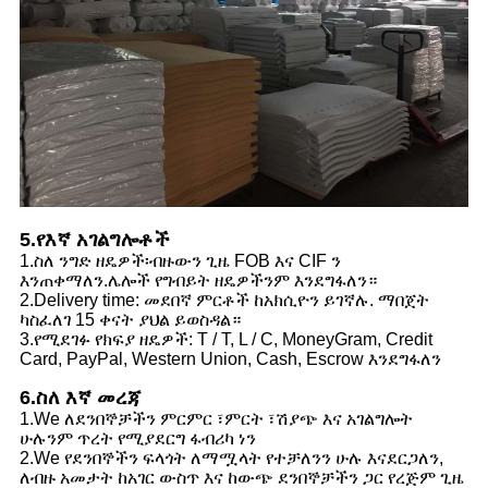
5.የእኛ አገልግሎቶች
1.ስለ ንግድ ዘዴዎች፡ብዙውን ጊዜ FOB እና CIF ን
እንጠቀማለን.ሌሎች የግብይት ዘዴዎችንም እንደግፋለን።
2.Delivery time: መደበኛ ምርቶች ከአክሲዮን ይገኛሉ. ማበጀት
ካስፈለገ 15 ቀናት ያህል ይወስዳል።
3.የሚደገፉ የክፍያ ዘዴዎች: T / T, L / C, MoneyGram, Credit
Card, PayPal, Western Union, Cash, Escrow እንደግፋለን
6.ስለ እኛ መረጃ
1.We ለደንበኞቻችን ምርምር ፣ምርት ፣ሽያጭ እና አገልግሎት
ሁሉንም ጥረት የሚያደርግ ፋብሪካ ነን
2.We የደንበኞችን ፍላጎት ለማሟላት የተቻለንን ሁሉ እናደርጋለን,
ለብዙ አመታት ከአገር ውስጥ እና ከውጭ ደንበኞቻችን ጋር የረጅም ጊዜ