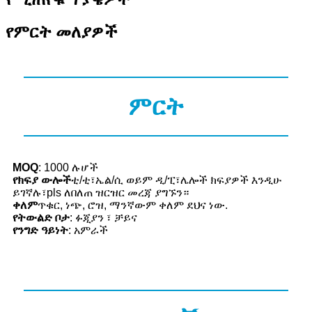
የምርት መለያዎች
ምርት
MOQ
: 1000 ሉሆች
የክፍያ ውሎች
ቲ/ቲ፣ኤል/ሲ ወይም ዲ/ፒ፣ሌሎች ክፍያዎች እንዲሁ
ይገኛሉ፣pls ለበለጠ ዝርዝር መረጃ ያግኙን።
ቀለም
ጥቁር, ነጭ, ሮዝ, ማንኛውም ቀለም ደህና ነው.
የትውልድ ቦታ
: ፉጂያን ፣ ቻይና
የንግድ ዓይነት
: አምራች