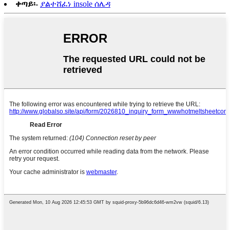
ቀጣይ፡-
ያልተሸፈነ insole ሰሌዳ