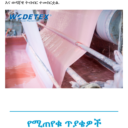
እና ወዳጃዊ ትብብር ተመስርቷል.
የሚጠየቁ ጥያቄዎች