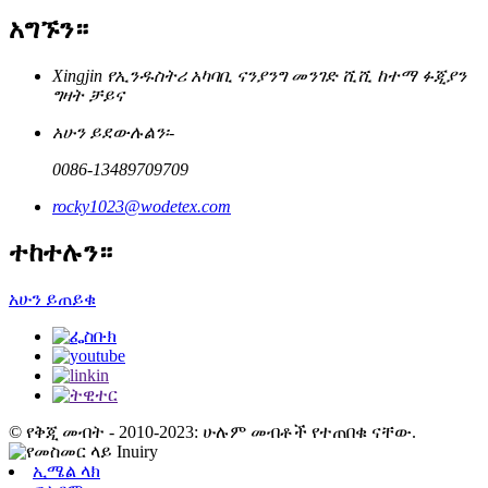
አግኙን።
Xingjin የኢንዱስትሪ አካባቢ ናንያንግ መንገድ ሺሺ ከተማ ፉጂያን
ግዛት ቻይና
አሁን ይደውሉልን፡-
0086-13489709709
rocky1023@wodetex.com
ተከተሉን።
አሁን ይጠይቁ
© የቅጂ መብት - 2010-2023: ሁሉም መብቶች የተጠበቁ ናቸው.
ኢሜል ላክ