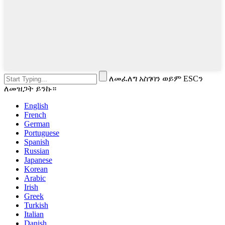
ለመፈለግ አስገባን ወይም ESCን
ለመዝጋት ይንኩ።
English
French
German
Portuguese
Spanish
Russian
Japanese
Korean
Arabic
Irish
Greek
Turkish
Italian
Danish