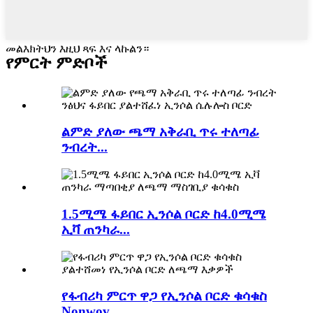
መልእክትህን እዚህ ጻፍ እና ላኩልን።
የምርት ምድቦች
ልምድ ያለው ጫማ አቅራቢ ጥሩ ተለጣፊ
ንብረት...
1.5ሚሜ ፋይበር ኢንሶል ቦርድ ከ4.0ሚሜ
ኢቫ ጠንካራ...
የፋብሪካ ምርጥ ዋጋ የኢንሶል ቦርድ ቁሳቁስ
Nonwov...