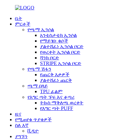
ቤት
ምርቶች
የጫማ ኢንሶል
አንቲስታቲክ ኢንሶል
የማይገቡ ቁሶች
ያልተሸፈነ ኢንሶል ቦርድ
የወረቀት ኢንሶል ቦርድ
ሻንክ ቦርድ
STRIPE ኢንሶል ቦርድ
የጫማ ሽፋን
የጨርቅ እቃዎች
ያልተሸፈነ ጨርቅ
ጫማ በላይ
TPU ፊልም
የእግር ጣት ፑፍ እና ቆጣሪ
ትኩስ ማቅለጫ ወረቀት
የእግር ጣት PUFF
ዜና
የሚጠየቁ ጥያቄዎች
ስለ እኛ
ቪዲዮ
ያግኙን