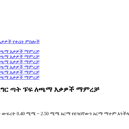
ግር ጣት ፑፍ ለጫማ እቃዎች ማምረቻ
ች ውፍረት 0.40 ሚሜ ~ 2.50 ሚሜ አርማ የደንበኛውን አርማ ማተም እን