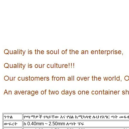
ንጥል
የጫማዎች የላይኛው እና የሄል ኬሚካላዊ ሉህ የእግር ጣት መፋቂ
ውፍረት
ከ 0.40mm ~ 2.50mm ለጣት ፑፍ