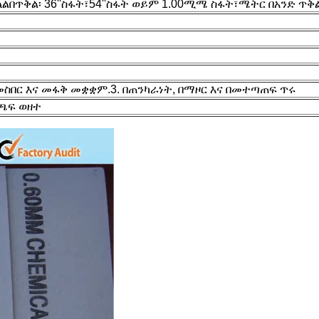
ላል
በጥቅል፡ 36''ስፋት፣54''ስፋት ወይም 1.00ሚሜ ስፋት፣ሜትር በአንድ ጥቅ
 መስበር እና መፋቅ መቋቋም.
3. በጠንካራነት, በማዞር እና በመተጣጠፍ ጥሩ
 ጫፍ ወዘተ