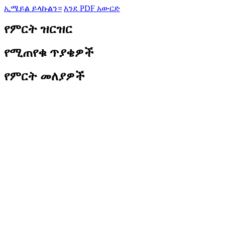
ኢሜይል ይላኩልን።
እንደ PDF አውርድ
የምርት ዝርዝር
የሚጠየቁ ጥያቄዎች
የምርት መለያዎች