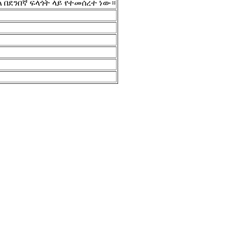
ል በደንበኛ ፍላጎት ላይ የተመሰረተ ነው።