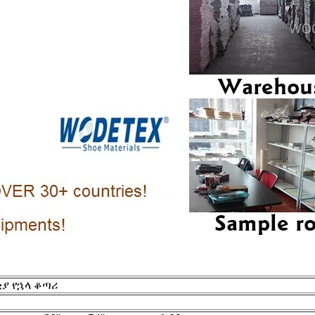
ያ የኋላ ቆጣሪ