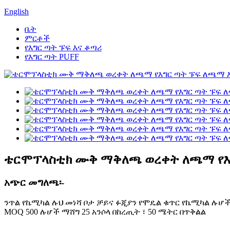
English
ቤት
ምርቶች
የእግር ጣት ፑፍ እና ቆጣሪ
የእግር ጣት PUFF
ቴርሞፕላስቲክ ሙቅ ማቅለጫ ወረቀት ለጫማ የእ
አጭር መግለጫ፡-
ንጥል የኬሚካል ሉህ መነሻ ቦታ ቻይና ፉጂያን የሞዴል ቁጥር የኬሚካል ሉሆ
MOQ 500 ሉሆች ማሸግ 25 አንሶላ በከረጢት ፣ 50 ሜትር በጥቅልል