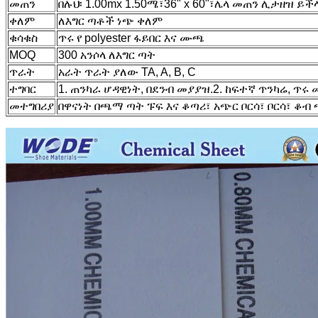
መጠን
በሉህ፡ 1.00mx 1.50ሜ፣36" x 60"፣ሌላ መጠን ሊታዘዝ ይች
ቀለም
ለእግር ጣቶች ነጭ ቀለም
ቁሳቁስ
ጥሩ የ polyester ፋይበር እና ሙጫ
MOQ
300 አንሶላ ለእግር ጣት
ጥራት
አራት ጥራት ያለው TA, A, B, C
ተግባር
1. ጠንካራ ሆዳዊነት, በደንብ መያያዝ.
2. ከፍተኛ ጥንካሬ, ጥሩ
መተግበሪያ
በዋናነት በጫማ ጣት ፑፍ እና ቆጣሪ፣ አጭር ቦርሳ፣ ቦርሳ፣ ቆብ