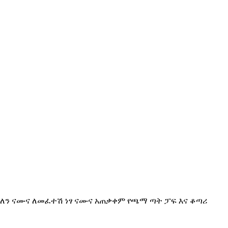
ችላለን ናሙና ለመፈተሽ ነፃ ናሙና አጠቃቀም የጫማ ጣት ፓፍ እና ቆጣሪ