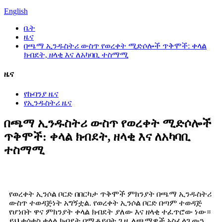
English
ቤት
ዜና
በጫማ ኢንዱስትሪ ውስጥ የወረቀት ሚድሶሎች ጥቅሞች: ቀላል
ክብደት, ዘላቂ እና ለአካባቢ ተስማሚ
ዜና
የኩባንያ ዜና
የኢንዱስትሪ ዜና
በጫማ ኢንዱስትሪ ውስጥ የወረቀት ሚድሶሎች
ጥቅሞች: ቀላል ክብደት, ዘላቂ እና ለአካባቢ
ተስማሚ
የወረቀት ኢንሶል ቦርድ በበርካታ ጥቅሞች ምክንያት በጫማ ኢንዱስትሪ
ውስጥ ተወዳጅነት አግኝቷል. የወረቀት ኢንሶል ቦርድ በጣም ተወዳጅ
የሆነበት ዋና ምክንያት ቀላል ክብደት ያለው እና ዘላቂ ተፈጥሮው ነው።
ይህ ቁሳቁስ ቀላል ክብደት በሚቆይበት ጊዜ ለጫማዎች አስፈላጊውን