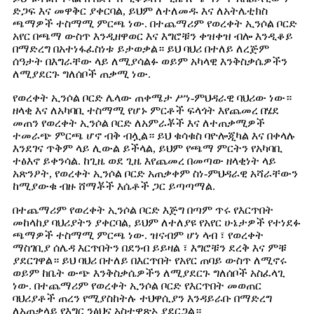
ድጋፍ እና መዋቅር ያቀርባል, ይህም ለተለመዱ እና ለአትሌቲክስ
ጫማዎች ተስማሚ ምርጫ ነው. በተጨማሪም የወረቀት ኢንሶል ቦርድ
አየር በጫማ ውስጥ እንዲዘዋወር እና እግሮቹን ቀዝቀዝ ብሎ እንዲቆይ
በማድረግ በአተነፋፈስነቱ ይታወቃል። ይህ ባህሪ በተለይ ለረጅም
ሰዓታት በእግራቸው ላይ ለሚያሳልፉ ወይም አካላዊ እንቅስቃሴዎችን
ለሚያደርጉ ግለሰቦች ጠቃሚ ነው.
የወረቀት ኢንሶል ቦርድ ሌላው ጠቀሜታ ሥነ-ምህዳራዊ ባህሪው ነው።
ዘላቂ እና ለአካባቢ ተስማሚ የሆኑ ምርቶች ፍላጎት እየጨመረ በሄደ
መጠን የወረቀት ኢንሶል ቦርድ ለአምራቾች እና ለተጠቃሚዎች
ተመራጭ ምርጫ ሆኖ ብቅ ብሏል። ይህ ቁሳቁስ ባዮሎጂካል እና በቀላሉ
እንደገና ጥቅም ላይ ሊውል ይችላል, ይህም የጫማ ምርትን የአካባቢ
ተፅእኖ ይቀንሳል. ከጊዜ ወደ ጊዜ እየጨመረ በመጣው ዘላቂነት ላይ
አጽንዖት, የወረቀት ኢንሶል ቦርድ አጠቃቀም ስነ-ምህዳራዊ አሻራቸውን
ከሚያውቁ ብዙ ሸማቾች እሴቶች ጋር ይጣጣማል.
በተጨማሪም የወረቀት ኢንሶል ቦርድ እጅግ በጣም ጥሩ የእርጥበት
መከላከያ ባህሪያትን ያቀርባል, ይህም ለተለያዩ የአየር ሁኔታዎች የተነደፉ
ጫማዎች ተስማሚ ምርጫ ነው. ዝናብም ሆነ ላብ ፣ የወረቀት
ማስገቢያ ሰሌዳ እርጥበትን በደንብ ይይዛል ፣ እግሮቹን ደረቅ እና ምቹ
ያደርገዋል። ይህ ባህሪ በተለይ በእርጥበት የአየር ጠባይ ውስጥ ለሚኖሩ
ወይም ከቤት ውጭ እንቅስቃሴዎችን ለሚያደርጉ ግለሰቦች አስፈላጊ
ነው. በተጨማሪም የወረቀት ኢንሶል ቦርድ የእርጥበት መወጠር
ባህሪያቶች ጠረን የሚያስከትሉ ተህዋሲያን እንዳይራቡ በማድረግ
ለአጠቃላይ የእግር ንፅህና አስተዋጽኦ ያደርጋል።