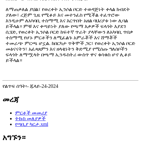
ለማጠቃለል ያህል፣ የወረቀት ኢንሶል ቦርድ ተወዳጅነት ቀላል ክብደት
ያለው፣ ረጅም ጊዜ የሚቆይ እና መተንፈስ የሚችል ተፈጥሮው
እንዲሁም ለአካባቢ ተስማሚ እና እርጥበት አዘል ባህሪያቱ ነው ሊባል
ይችላል። ምቹ እና ቀጣይነት ያለው የጫማ እቃዎች ፍላጎት እያደገ
ሲሄድ, የወረቀት ኢንሶል ቦርድ ከፍተኛ ጥራት ያላቸውን ለአካባቢ ጥበቃ
ተስማሚ የሆኑ ምርቶችን ለሚፈልጉ አምራቾች እና ሸማቾች
ተመራጭ ምርጫ ሆኗል. ከበርካታ ጥቅሞች ጋር፣ የወረቀት ኢንሶል ቦርድ
መፅናናትን፣ አፈጻጸምን እና ዘላቂነትን ቅድሚያ የሚሰጡ ግለሰቦችን
ፍላጎት ለማሟላት በጫማ ኢንዱስትሪ ውስጥ ዋና ቁሳቁስ ሆኖ ሊቆይ
ይችላል።
የልጥፍ ሰዓት፡- ጁላይ-24-2024
መረጃ
ምርቶች መመሪያ
ትኩስ መለያዎች
የጣቢያ ካርታ.xml
አግኙን።