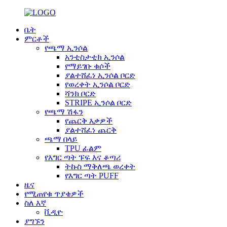
ቤት
ምርቶች
የጫማ ኢንሶል
አንቲስታቲክ ኢንሶል
የማይገቡ ቁሶች
ያልተሸፈነ ኢንሶል ቦርድ
የወረቀት ኢንሶል ቦርድ
ሻንክ ቦርድ
STRIPE ኢንሶል ቦርድ
የጫማ ሽፋን
የጨርቅ እቃዎች
ያልተሸፈነ ጨርቅ
ጫማ በላይ
TPU ፊልም
የእግር ጣት ፑፍ እና ቆጣሪ
ትኩስ ማቅለጫ ወረቀት
የእግር ጣት PUFF
ዜና
የሚጠየቁ ጥያቄዎች
ስለ እኛ
ቪዲዮ
ያግኙን