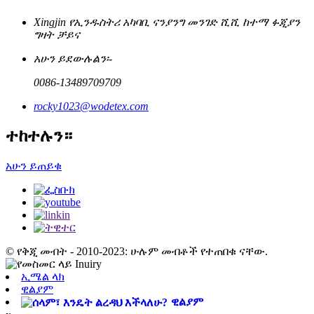
Xingjin የኢንዱስትሪ አካባቢ ናንያንግ መንገድ ሺሺ ከተማ ፉጂያን
ግዛት ቻይና
አሁን ይደውሉልን፡-
0086-13489709709
rocky1023@wodetex.com
ተከተሉን።
አሁን ይጠይቁ
© የቅጂ መብት - 2010-2023: ሁሉም መብቶች የተጠበቁ ናቸው.
ኢሜል ላክ
ዊልያም
ዊልያም