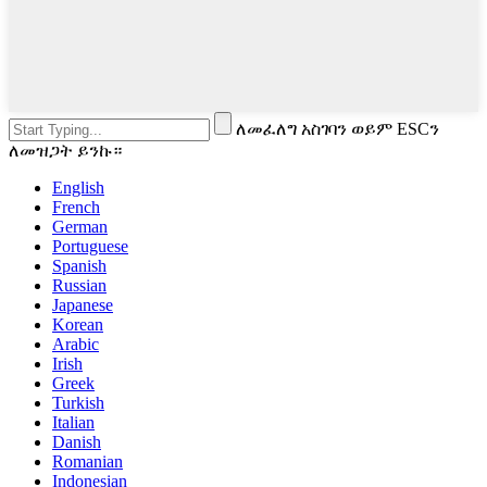
ለመፈለግ አስገባን ወይም ESCን
ለመዝጋት ይንኩ።
English
French
German
Portuguese
Spanish
Russian
Japanese
Korean
Arabic
Irish
Greek
Turkish
Italian
Danish
Romanian
Indonesian